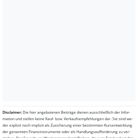
Dis­clai­mer:
Die hier an­ge­bo­te­nen Bei­trä­ge die­nen aus­schließ­lich der In­for­
ma­t­ion und stel­len kei­ne Kauf- bzw. Ver­kaufs­em­pfeh­lung­en dar. Sie sind we­
der ex­pli­zit noch im­pli­zit als Zu­sich­er­ung ei­ner be­stim­mt­en Kurs­ent­wick­lung
der ge­nan­nt­en Fi­nanz­in­stru­men­te oder als Handl­ungs­auf­for­der­ung zu ver­