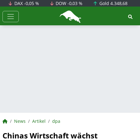
DAX
-0,05 %
DOW
-0,03 %
Gold
4.348,68
BörsenNEWS.de
BörsenNEWS.de
News
Artikel
dpa
Chinas Wirtschaft wächst