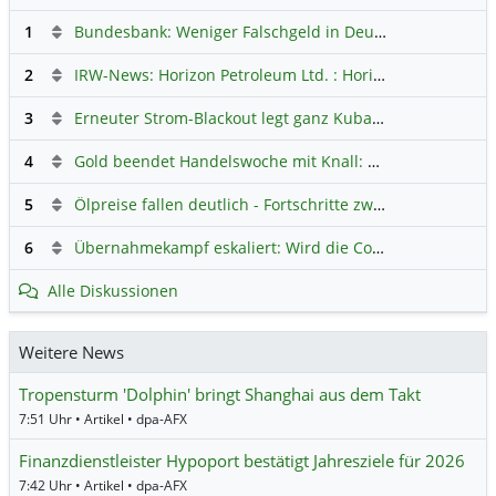
1
Bundesbank: Weniger Falschgeld in Deutschland
Hauptdi
2
IRW-News: Horizon Petroleum Ltd. : Horizon Petroleum beginnt mit der Testförderung im Projekt Lachowice in Polen und schließt die Platzierung einer überzeichneten Wandelanleihe ab
3
Erneuter Strom-Blackout legt ganz Kuba lahm
Hauptdiskus
4
Gold beendet Handelswoche mit Knall: Barrick Mining – Ist diese Aktie wieder ein Kauf?
5
Ölpreise fallen deutlich - Fortschritte zwischen USA und Iran belasten
6
Übernahmekampf eskaliert: Wird die Commerzbank italienisch?
Alle Diskussionen
Weitere News
Tropensturm 'Dolphin' bringt Shanghai aus dem Takt
7:51 Uhr • Artikel • dpa-AFX
Finanzdienstleister Hypoport bestätigt Jahresziele für 2026
7:42 Uhr • Artikel • dpa-AFX