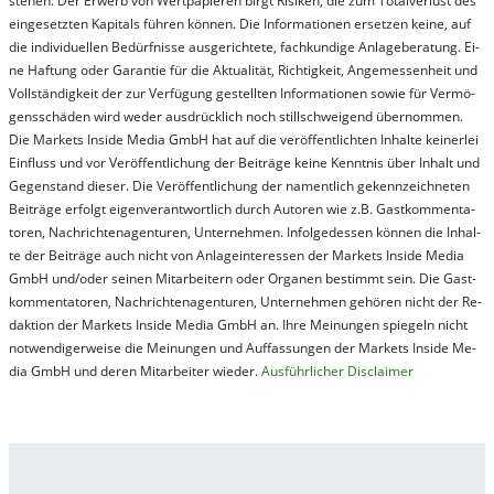
steh­en. Der Er­werb von Wert­pa­pier­en birgt Ri­si­ken, die zum To­tal­ver­lust des
ein­ge­setz­ten Ka­pi­tals füh­ren kön­nen. Die In­for­ma­tion­en er­setz­en kei­ne, auf
die in­di­vi­du­el­len Be­dür­fnis­se aus­ge­rich­te­te, fach­kun­di­ge An­la­ge­be­ra­tung. Ei­
ne Haf­tung oder Ga­ran­tie für die Ak­tu­ali­tät, Rich­tig­keit, An­ge­mes­sen­heit und
Vol­lständ­ig­keit der zur Ver­fü­gung ge­stel­lt­en In­for­ma­tion­en so­wie für Ver­mö­
gens­schä­den wird we­der aus­drück­lich noch stil­lschwei­gend über­nom­men.
Die Mar­kets In­side Me­dia GmbH hat auf die ver­öf­fent­lich­ten In­hal­te kei­ner­lei
Ein­fluss und vor Ver­öf­fent­lich­ung der Bei­trä­ge kei­ne Ken­nt­nis über In­halt und
Ge­gen­stand die­ser. Die Ver­öf­fent­lich­ung der na­ment­lich ge­kenn­zeich­net­en
Bei­trä­ge er­folgt ei­gen­ver­ant­wort­lich durch Au­tor­en wie z.B. Gast­kom­men­ta­
tor­en, Nach­richt­en­ag­en­tur­en, Un­ter­neh­men. In­fol­ge­des­sen kön­nen die In­hal­
te der Bei­trä­ge auch nicht von An­la­ge­in­te­res­sen der Mar­kets In­side Me­dia
GmbH und/oder sei­nen Mit­ar­bei­tern oder Or­ga­nen be­stim­mt sein. Die Gast­
kom­men­ta­tor­en, Nach­rich­ten­ag­en­tur­en, Un­ter­neh­men ge­hör­en nicht der Re­
dak­tion der Mar­kets In­side Me­dia GmbH an. Ihre Mei­nung­en spie­geln nicht
not­wen­di­ger­wei­se die Mei­nung­en und Auf­fas­sung­en der Mar­kets In­side Me­
dia GmbH und de­ren Mit­ar­bei­ter wie­der.
Aus­führ­lich­er Dis­clai­mer