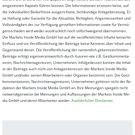
ein­ge­setz­ten Ka­pi­tals füh­ren kön­nen. Die In­for­ma­tion­en er­setz­en kei­ne, auf
die in­di­vi­du­el­len Be­dür­fnis­se aus­ge­rich­te­te, fach­kun­di­ge An­la­ge­be­ra­tung. Ei­
ne Haf­tung oder Ga­ran­tie für die Ak­tu­ali­tät, Rich­tig­keit, An­ge­mes­sen­heit und
Vol­lständ­ig­keit der zur Ver­fü­gung ge­stel­lt­en In­for­ma­tion­en so­wie für Ver­mö­
gens­schä­den wird we­der aus­drück­lich noch stil­lschwei­gend über­nom­men.
Die Mar­kets In­side Me­dia GmbH hat auf die ver­öf­fent­lich­ten In­hal­te kei­ner­lei
Ein­fluss und vor Ver­öf­fent­lich­ung der Bei­trä­ge kei­ne Ken­nt­nis über In­halt und
Ge­gen­stand die­ser. Die Ver­öf­fent­lich­ung der na­ment­lich ge­kenn­zeich­net­en
Bei­trä­ge er­folgt ei­gen­ver­ant­wort­lich durch Au­tor­en wie z.B. Gast­kom­men­ta­
tor­en, Nach­richt­en­ag­en­tur­en, Un­ter­neh­men. In­fol­ge­des­sen kön­nen die In­hal­
te der Bei­trä­ge auch nicht von An­la­ge­in­te­res­sen der Mar­kets In­side Me­dia
GmbH und/oder sei­nen Mit­ar­bei­tern oder Or­ga­nen be­stim­mt sein. Die Gast­
kom­men­ta­tor­en, Nach­rich­ten­ag­en­tur­en, Un­ter­neh­men ge­hör­en nicht der Re­
dak­tion der Mar­kets In­side Me­dia GmbH an. Ihre Mei­nung­en spie­geln nicht
not­wen­di­ger­wei­se die Mei­nung­en und Auf­fas­sung­en der Mar­kets In­side Me­
dia GmbH und de­ren Mit­ar­bei­ter wie­der.
Aus­führ­lich­er Dis­clai­mer