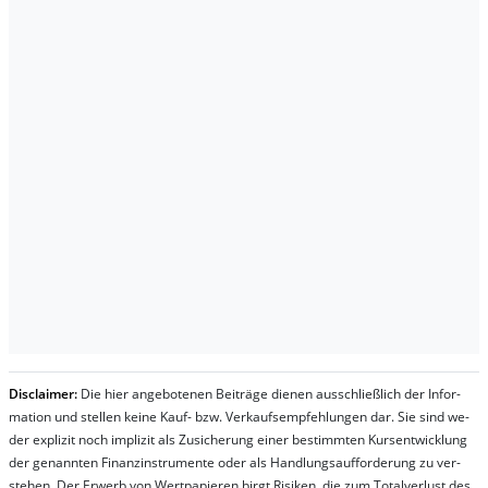
Dis­clai­mer:
Die hier an­ge­bo­te­nen Bei­trä­ge die­nen aus­schließ­lich der In­for­
ma­t­ion und stel­len kei­ne Kauf- bzw. Ver­kaufs­em­pfeh­lung­en dar. Sie sind we­
der ex­pli­zit noch im­pli­zit als Zu­sich­er­ung ei­ner be­stim­mt­en Kurs­ent­wick­lung
der ge­nan­nt­en Fi­nanz­in­stru­men­te oder als Handl­ungs­auf­for­der­ung zu ver­
steh­en. Der Er­werb von Wert­pa­pier­en birgt Ri­si­ken, die zum To­tal­ver­lust des