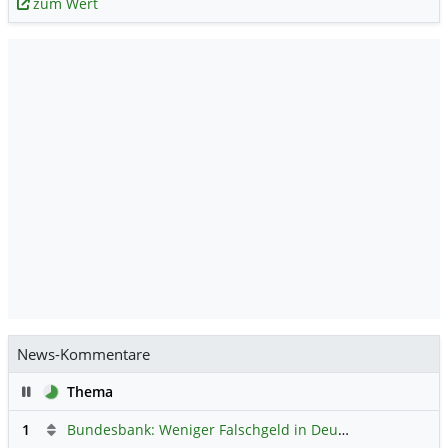
zum Wert
News-Kommentare
Pause
Thema
1
Bundesbank: Weniger Falschgeld in Deutschland
Hauptdi