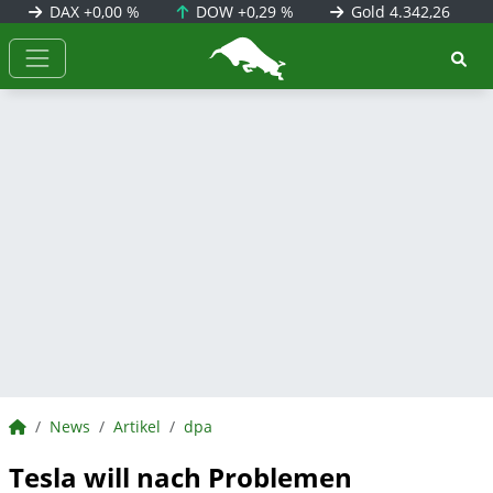
DAX
+0,00 %
DOW
+0,29 %
Gold
4.342,26
BörsenNEWS.de
BörsenNEWS.de
News
Artikel
dpa
Tesla will nach Problemen