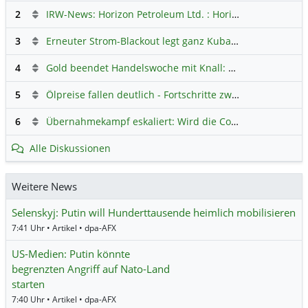
2
IRW-News: Horizon Petroleum Ltd. : Horizon Petroleum beginnt mit der Testförderung im Projekt Lachowice in Polen und schließt die Platzierung einer überzeichneten Wandelanleihe ab
3
Erneuter Strom-Blackout legt ganz Kuba lahm
Hauptdiskus
4
Gold beendet Handelswoche mit Knall: Barrick Mining – Ist diese Aktie wieder ein Kauf?
5
Ölpreise fallen deutlich - Fortschritte zwischen USA und Iran belasten
6
Übernahmekampf eskaliert: Wird die Commerzbank italienisch?
Alle Diskussionen
Weitere News
Selenskyj: Putin will Hunderttausende heimlich mobilisieren
7:41 Uhr • Artikel • dpa-AFX
US-Medien: Putin könnte
begrenzten Angriff auf Nato-Land
starten
7:40 Uhr • Artikel • dpa-AFX