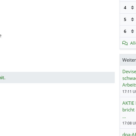
4
5
6
e
Al
Weite
Devise
it.
schwa
Arbeit
17:11 Uh
AKTIE 
brich
…
17:08 Uh
dpa-AF