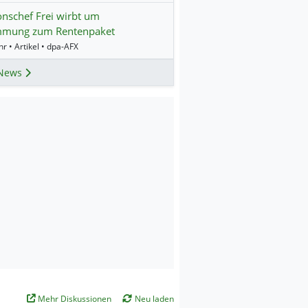
onschef Frei wirbt um
mmung zum Rentenpaket
r • Artikel • dpa-AFX
News
Mehr Diskussionen
Neu laden