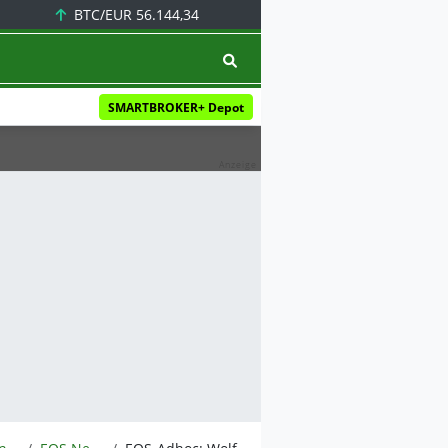
BTC/EUR
56.144,34
SMARTBROKER+ Depot
Anzeige