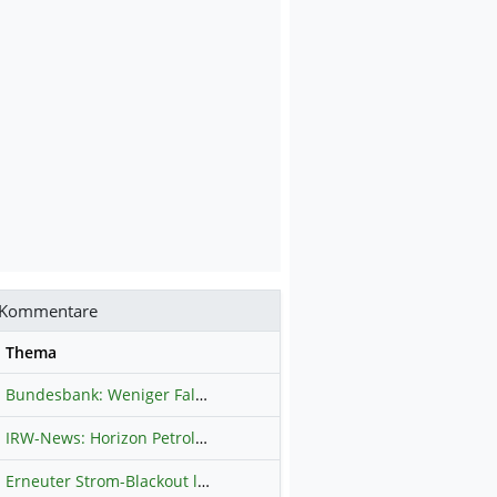
Kommentare
se
Thema
Bundesbank: Weniger Falschgeld in Deutschland
Hauptdiskussion
IRW-News: Horizon Petroleum Ltd. : Horizon Petroleum beginnt mit der Testförderung im Projekt Lachowice in Polen und schließt die Platzierung einer überzeichneten Wandelanleihe ab
Erneuter Strom-Blackout legt ganz Kuba lahm
Hauptdiskussion