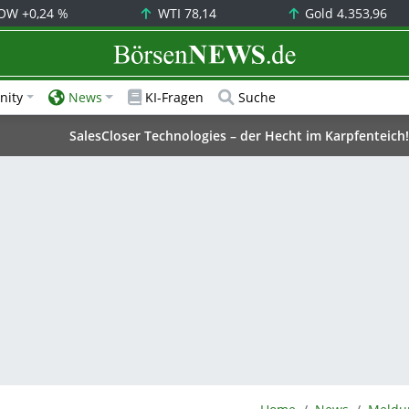
OW
+0,24 %
WTI
78,14
Gold
4.353,96
BörsenNEWS.de
ity
News
KI-Fragen
Suche
SalesCloser Technologies – der Hecht im Karpfenteich!
BörsenNEWS.de