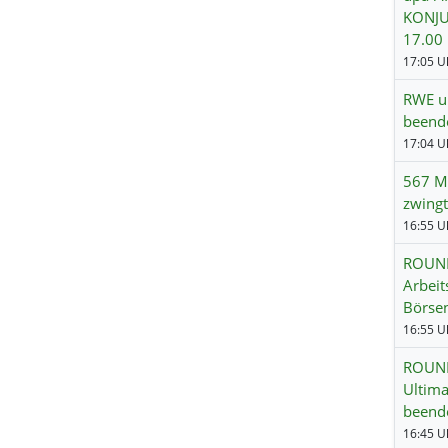
KONJU
17.00
17:05 Uh
RWE un
beend
567 Mi
zwingt
ROUND
Arbeit
Börse
16:55 Uh
ROUNDU
Ultima
beend
16:45 Uh