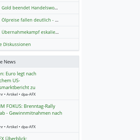
Gold beendet Handelswoche mit Knall: Barrick Mining – Ist diese Aktie wieder ein Kauf?
Ölpreise fallen deutlich - Fortschritte zwischen USA und Iran belasten
Übernahmekampf eskaliert: Wird die Commerzbank italienisch?
H
le Diskussionen
re News
n: Euro legt nach
chem US-
smarktbericht zu
r • Artikel • dpa-AFX
IM FOKUS: Brenntag-Rally
t ab - Gewinnmitnahmen nach
r • Artikel • dpa-AFX
X Überblick: