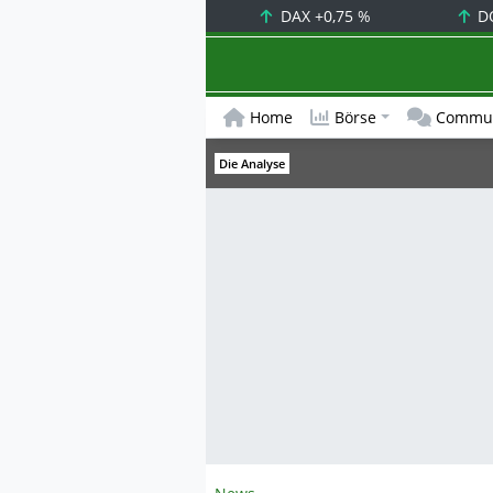
DAX
+0,75 %
D
Home
Börse
Commun
Die Analyse