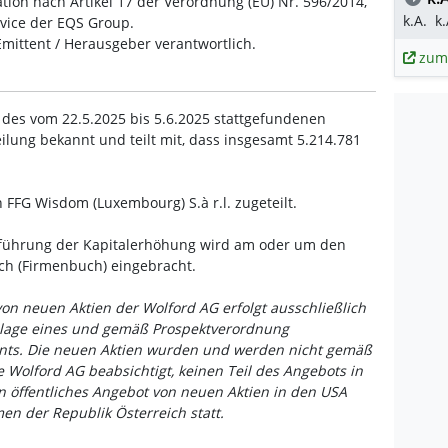
tion nach Artikel 17 der Verordnung (EU) Nr. 596/2014,
k.A.
k.
rvice der EQS Group.
 Emittent / Herausgeber verantwortlich.
zum
 des vom 22.5.2025 bis 5.6.2025 stattgefundenen
lung bekannt und teilt mit, dass insgesamt 5.214.781
FFG Wisdom (Luxembourg) S.à r.l. zugeteilt.
hführung der Kapitalerhöhung wird am oder um den
ch (Firmenbuch) eingebracht.
von neuen Aktien der Wolford AG erfolgt ausschließlich
ndlage eines und gemäß Prospektverordnung
ents. Die neuen Aktien wurden und werden nicht gemäß
ie Wolford AG beabsichtigt, keinen Teil des Angebots in
in öffentliches Angebot von neuen Aktien in den USA
n der Republik Österreich statt.