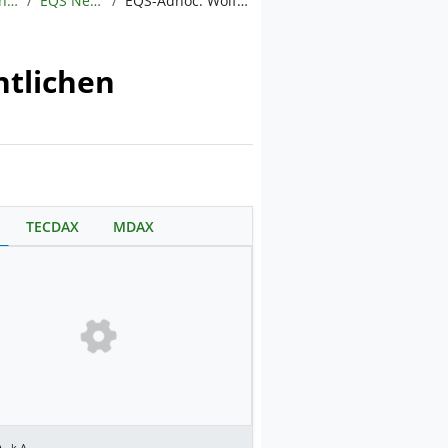
Meldungen
EQS News
EQS-Adhoc: Wolford AG: Wolford AG gibt Ergebnis des öffentlichen Angebots der neuen Aktien bekannt
ntlichen
TECDAX
MDAX
.
k.A.