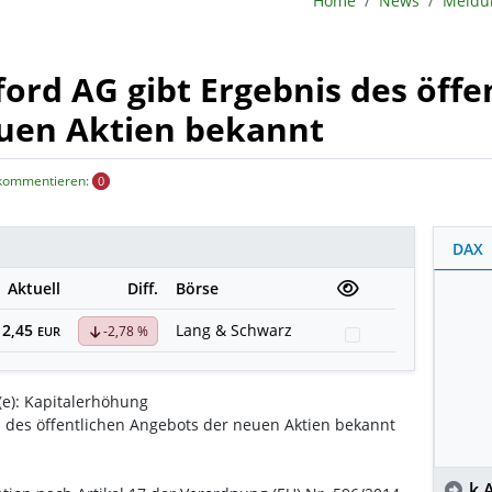
Home
News
ord AG gibt Ergebnis des öffe
uen Aktien bekannt
 kommentieren:
0
DAX
Aktuell
Diff.
Börse
2,45
Lang & Schwarz
-2,78 %
Watchlist
EUR
(e): Kapitalerhöhung
s des öffentlichen Angebots der neuen Aktien bekannt
k.A