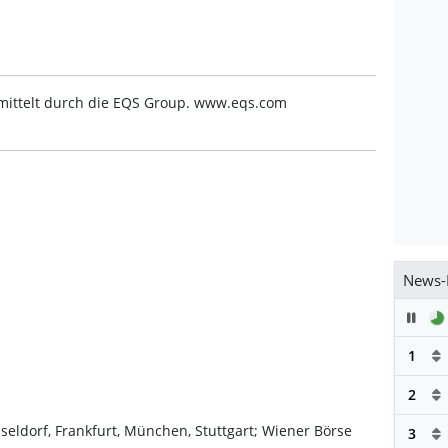
mittelt durch die EQS Group. www.eqs.com
News-
Pau
1
2
sseldorf, Frankfurt, München, Stuttgart; Wiener Börse
3