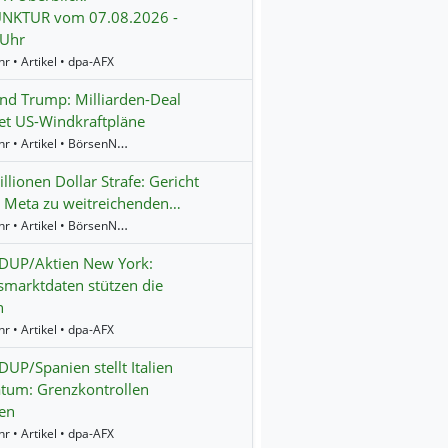
NKTUR vom 07.08.2026 -
 Uhr
r • Artikel • dpa-AFX
d Trump: Milliarden-Deal
et US-Windkraftpläne
17:04 Uhr • Artikel • BörsenNEWS.de
llionen Dollar Strafe: Gericht
 Meta zu weitreichenden…
16:55 Uhr • Artikel • BörsenNEWS.de
UP/Aktien New York:
smarktdaten stützen die
n
r • Artikel • dpa-AFX
P/Spanien stellt Italien
tum: Grenzkontrollen
en
r • Artikel • dpa-AFX