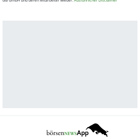
dia GmbH und de­ren Mit­ar­bei­ter wie­der.
Aus­führ­lich­er Dis­clai­mer