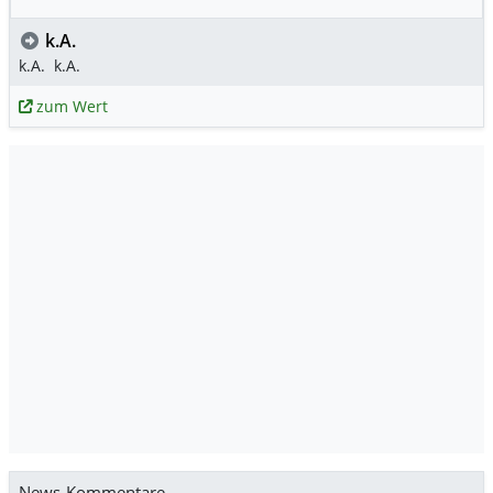
k.A.
k.A.
k.A.
zum Wert
News-Kommentare