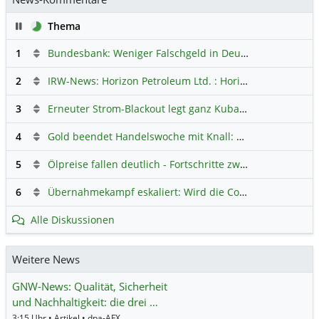
Pause
Thema
1
Bundesbank: Weniger Falschgeld in Deutschland
Hauptdi
2
IRW-News: Horizon Petroleum Ltd. : Horizon Petroleum beginnt mit der Testförderung im Projekt Lachowice in Polen und schließt die Platzierung einer überzeichneten Wandelanleihe ab
3
Erneuter Strom-Blackout legt ganz Kuba lahm
Hauptdiskus
4
Gold beendet Handelswoche mit Knall: Barrick Mining – Ist diese Aktie wieder ein Kauf?
5
Ölpreise fallen deutlich - Fortschritte zwischen USA und Iran belasten
6
Übernahmekampf eskaliert: Wird die Commerzbank italienisch?
Alle Diskussionen
Weitere News
GNW-News: Qualität, Sicherheit
und Nachhaltigkeit: die drei …
3:15 Uhr • Artikel • dpa-AFX