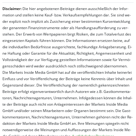
Dis­clai­mer:
Die hier an­ge­bo­te­nen Bei­trä­ge die­nen aus­schließ­lich der In­for­
ma­t­ion und stel­len kei­ne Kauf- bzw. Ver­kaufs­em­pfeh­lung­en dar. Sie sind we­
der ex­pli­zit noch im­pli­zit als Zu­sich­er­ung ei­ner be­stim­mt­en Kurs­ent­wick­lung
der ge­nan­nt­en Fi­nanz­in­stru­men­te oder als Handl­ungs­auf­for­der­ung zu ver­
steh­en. Der Er­werb von Wert­pa­pier­en birgt Ri­si­ken, die zum To­tal­ver­lust des
ein­ge­setz­ten Ka­pi­tals füh­ren kön­nen. Die In­for­ma­tion­en er­setz­en kei­ne, auf
die in­di­vi­du­el­len Be­dür­fnis­se aus­ge­rich­te­te, fach­kun­di­ge An­la­ge­be­ra­tung. Ei­
ne Haf­tung oder Ga­ran­tie für die Ak­tu­ali­tät, Rich­tig­keit, An­ge­mes­sen­heit und
Vol­lständ­ig­keit der zur Ver­fü­gung ge­stel­lt­en In­for­ma­tion­en so­wie für Ver­mö­
gens­schä­den wird we­der aus­drück­lich noch stil­lschwei­gend über­nom­men.
Die Mar­kets In­side Me­dia GmbH hat auf die ver­öf­fent­lich­ten In­hal­te kei­ner­lei
Ein­fluss und vor Ver­öf­fent­lich­ung der Bei­trä­ge kei­ne Ken­nt­nis über In­halt und
Ge­gen­stand die­ser. Die Ver­öf­fent­lich­ung der na­ment­lich ge­kenn­zeich­net­en
Bei­trä­ge er­folgt ei­gen­ver­ant­wort­lich durch Au­tor­en wie z.B. Gast­kom­men­ta­
tor­en, Nach­richt­en­ag­en­tur­en, Un­ter­neh­men. In­fol­ge­des­sen kön­nen die In­hal­
te der Bei­trä­ge auch nicht von An­la­ge­in­te­res­sen der Mar­kets In­side Me­dia
GmbH und/oder sei­nen Mit­ar­bei­tern oder Or­ga­nen be­stim­mt sein. Die Gast­
kom­men­ta­tor­en, Nach­rich­ten­ag­en­tur­en, Un­ter­neh­men ge­hör­en nicht der Re­
dak­tion der Mar­kets In­side Me­dia GmbH an. Ihre Mei­nung­en spie­geln nicht
not­wen­di­ger­wei­se die Mei­nung­en und Auf­fas­sung­en der Mar­kets In­side Me­