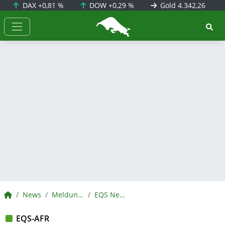
DAX
+0,81 %
DOW
+0,29 %
Gold
4.342,26
BörsenNEWS.de
BörsenNEWS.de
News
Meldungen
EQS News
EQS-AFR