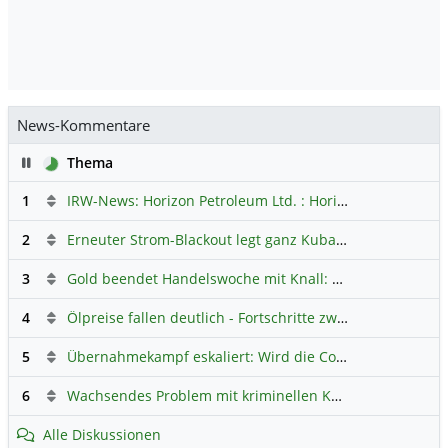
News-Kommentare
Pause
Thema
1
IRW-News: Horizon Petroleum Ltd. : Horizon Petroleum beginnt mit der Testförderung im Projekt Lachowice in Polen und schließt die Platzierung einer überzeichneten Wandelanleihe ab
2
Erneuter Strom-Blackout legt ganz Kuba lahm
Hauptdiskus
3
Gold beendet Handelswoche mit Knall: Barrick Mining – Ist diese Aktie wieder ein Kauf?
4
Ölpreise fallen deutlich - Fortschritte zwischen USA und Iran belasten
5
Übernahmekampf eskaliert: Wird die Commerzbank italienisch?
6
Wachsendes Problem mit kriminellen Kunden im Online-Handel
Alle Diskussionen