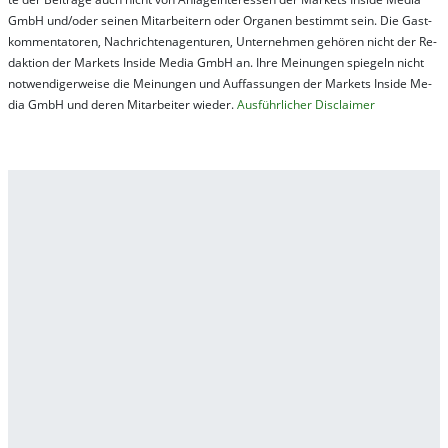
GmbH und/oder sei­nen Mit­ar­bei­tern oder Or­ga­nen be­stim­mt sein. Die Gast­
kom­men­ta­tor­en, Nach­rich­ten­ag­en­tur­en, Un­ter­neh­men ge­hör­en nicht der Re­
dak­tion der Mar­kets In­side Me­dia GmbH an. Ihre Mei­nung­en spie­geln nicht
not­wen­di­ger­wei­se die Mei­nung­en und Auf­fas­sung­en der Mar­kets In­side Me­
dia GmbH und de­ren Mit­ar­bei­ter wie­der.
Aus­führ­lich­er Dis­clai­mer