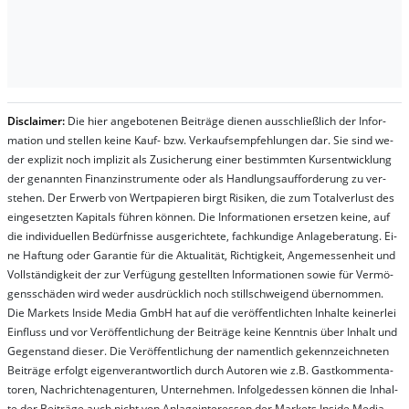
Dis­clai­mer:
Die hier an­ge­bo­te­nen Bei­trä­ge die­nen aus­schließ­lich der In­for­
ma­t­ion und stel­len kei­ne Kauf- bzw. Ver­kaufs­em­pfeh­lung­en dar. Sie sind we­
der ex­pli­zit noch im­pli­zit als Zu­sich­er­ung ei­ner be­stim­mt­en Kurs­ent­wick­lung
der ge­nan­nt­en Fi­nanz­in­stru­men­te oder als Handl­ungs­auf­for­der­ung zu ver­
steh­en. Der Er­werb von Wert­pa­pier­en birgt Ri­si­ken, die zum To­tal­ver­lust des
ein­ge­setz­ten Ka­pi­tals füh­ren kön­nen. Die In­for­ma­tion­en er­setz­en kei­ne, auf
die in­di­vi­du­el­len Be­dür­fnis­se aus­ge­rich­te­te, fach­kun­di­ge An­la­ge­be­ra­tung. Ei­
ne Haf­tung oder Ga­ran­tie für die Ak­tu­ali­tät, Rich­tig­keit, An­ge­mes­sen­heit und
Vol­lständ­ig­keit der zur Ver­fü­gung ge­stel­lt­en In­for­ma­tion­en so­wie für Ver­mö­
gens­schä­den wird we­der aus­drück­lich noch stil­lschwei­gend über­nom­men.
Die Mar­kets In­side Me­dia GmbH hat auf die ver­öf­fent­lich­ten In­hal­te kei­ner­lei
Ein­fluss und vor Ver­öf­fent­lich­ung der Bei­trä­ge kei­ne Ken­nt­nis über In­halt und
Ge­gen­stand die­ser. Die Ver­öf­fent­lich­ung der na­ment­lich ge­kenn­zeich­net­en
Bei­trä­ge er­folgt ei­gen­ver­ant­wort­lich durch Au­tor­en wie z.B. Gast­kom­men­ta­
tor­en, Nach­richt­en­ag­en­tur­en, Un­ter­neh­men. In­fol­ge­des­sen kön­nen die In­hal­
te der Bei­trä­ge auch nicht von An­la­ge­in­te­res­sen der Mar­kets In­side Me­dia