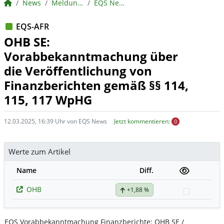
BörsenNEWS.de
News
Meldungen
EQS News
EQS-AFR
OHB SE:
Vorabbekanntmachung über
die Veröffentlichung von
Finanzberichten gemäß §§ 114,
115, 117 WpHG
12.03.2025, 16:39 Uhr von EQS News
Jetzt kommentieren:
0
Werte zum Artikel
Name
Diff.
OHB
+1,88 %
Watchlist
EQS Vorabbekanntmachung Finanzberichte: OHB SE /