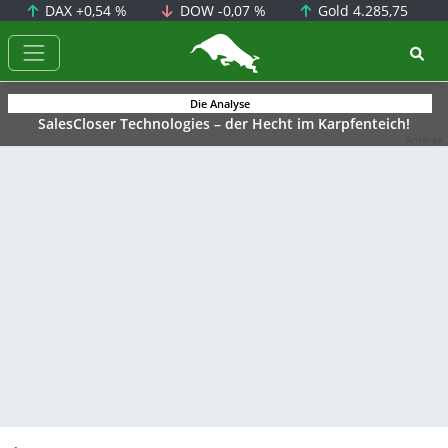
DAX
+0,54 %
DOW
-0,07 %
Gold
4.285,75
BörsenNEWS.de
Die Analyse
SalesCloser Technologies – der Hecht im Karpfenteich!
Anzeige