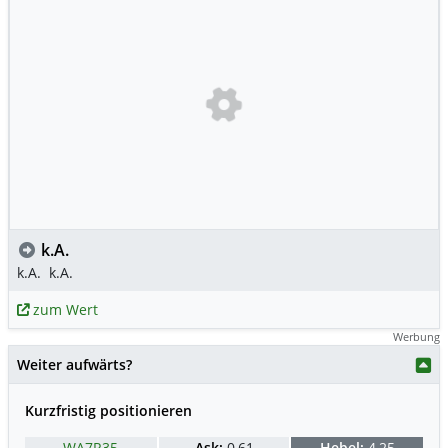
k.A.
k.A.
k.A.
zum Wert
Werbung
Weiter aufwärts?
Kurzfristig positionieren
WA7R35
Ask:
0,61
Hebel:
4,25