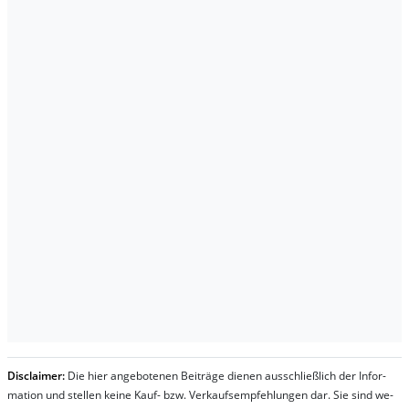
Dis­clai­mer:
Die hier an­ge­bo­te­nen Bei­trä­ge die­nen aus­schließ­lich der In­for­
ma­t­ion und stel­len kei­ne Kauf- bzw. Ver­kaufs­em­pfeh­lung­en dar. Sie sind we­