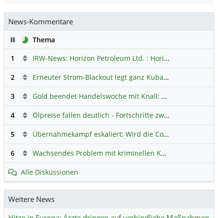
News-Kommentare
Pause
Thema
1
IRW-News: Horizon Petroleum Ltd. : Horizon Petroleum beginnt mit der Testförderung im Projekt Lachowice in Polen und schließt die Platzierung einer überzeichneten Wandelanleihe ab
2
Erneuter Strom-Blackout legt ganz Kuba lahm
Hauptdiskus
3
Gold beendet Handelswoche mit Knall: Barrick Mining – Ist diese Aktie wieder ein Kauf?
4
Ölpreise fallen deutlich - Fortschritte zwischen USA und Iran belasten
5
Übernahmekampf eskaliert: Wird die Commerzbank italienisch?
6
Wachsendes Problem mit kriminellen Kunden im Online-Handel
Alle Diskussionen
Weitere News
Hitze in Europa: Ärzte dringen auf verbindliche Maßnahmen