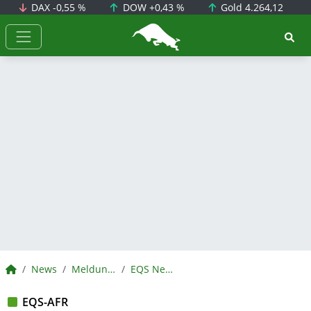
DAX
-0,55 %
DOW
+0,43 %
Gold
4.264,12
BörsenNEWS.de
BörsenNEWS.de
News
Meldungen
EQS News
EQS-AFR