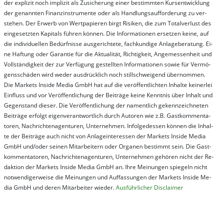
der ex­pli­zit noch im­pli­zit als Zu­sich­er­ung ei­ner be­stim­mt­en Kurs­ent­wick­lung
der ge­nan­nt­en Fi­nanz­in­stru­men­te oder als Handl­ungs­auf­for­der­ung zu ver­
steh­en. Der Er­werb von Wert­pa­pier­en birgt Ri­si­ken, die zum To­tal­ver­lust des
ein­ge­setz­ten Ka­pi­tals füh­ren kön­nen. Die In­for­ma­tion­en er­setz­en kei­ne, auf
die in­di­vi­du­el­len Be­dür­fnis­se aus­ge­rich­te­te, fach­kun­di­ge An­la­ge­be­ra­tung. Ei­
ne Haf­tung oder Ga­ran­tie für die Ak­tu­ali­tät, Rich­tig­keit, An­ge­mes­sen­heit und
Vol­lständ­ig­keit der zur Ver­fü­gung ge­stel­lt­en In­for­ma­tion­en so­wie für Ver­mö­
gens­schä­den wird we­der aus­drück­lich noch stil­lschwei­gend über­nom­men.
Die Mar­kets In­side Me­dia GmbH hat auf die ver­öf­fent­lich­ten In­hal­te kei­ner­lei
Ein­fluss und vor Ver­öf­fent­lich­ung der Bei­trä­ge kei­ne Ken­nt­nis über In­halt und
Ge­gen­stand die­ser. Die Ver­öf­fent­lich­ung der na­ment­lich ge­kenn­zeich­net­en
Bei­trä­ge er­folgt ei­gen­ver­ant­wort­lich durch Au­tor­en wie z.B. Gast­kom­men­ta­
tor­en, Nach­richt­en­ag­en­tur­en, Un­ter­neh­men. In­fol­ge­des­sen kön­nen die In­hal­
te der Bei­trä­ge auch nicht von An­la­ge­in­te­res­sen der Mar­kets In­side Me­dia
GmbH und/oder sei­nen Mit­ar­bei­tern oder Or­ga­nen be­stim­mt sein. Die Gast­
kom­men­ta­tor­en, Nach­rich­ten­ag­en­tur­en, Un­ter­neh­men ge­hör­en nicht der Re­
dak­tion der Mar­kets In­side Me­dia GmbH an. Ihre Mei­nung­en spie­geln nicht
not­wen­di­ger­wei­se die Mei­nung­en und Auf­fas­sung­en der Mar­kets In­side Me­
dia GmbH und de­ren Mit­ar­bei­ter wie­der.
Aus­führ­lich­er Dis­clai­mer