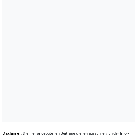
Dis­clai­mer:
Die hier an­ge­bo­te­nen Bei­trä­ge die­nen aus­schließ­lich der In­for­