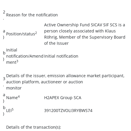
2
Reason for the notification
.
Active Ownership Fund SICAV SIF SCS is a
a
person closely associated with Klaus
2
Position/status
)
Röhrig, Member of the Supervisory Board
of the Issuer
Initial
b
notification/Amend
Initial notification
)
3
ment
Details of the issuer, emission allowance market participant,
3
auction platform, auctioneer or auction
.
monitor
a
4
Name
H2APEX Group SCA
)
b
5
LEI
391200TZVOLI3RYBWS74
)
Details of the transaction(s):