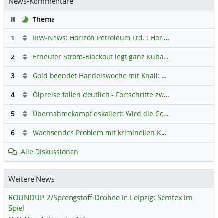
News-Kommentare
Pause
Thema
1
IRW-News: Horizon Petroleum Ltd. : Horizon Petroleum beginnt mit der Testförderung im Projekt Lachowice in Polen und schließt die Platzierung einer überzeichneten Wandelanleihe ab
2
Erneuter Strom-Blackout legt ganz Kuba lahm
Hauptdiskus
3
Gold beendet Handelswoche mit Knall: Barrick Mining – Ist diese Aktie wieder ein Kauf?
4
Ölpreise fallen deutlich - Fortschritte zwischen USA und Iran belasten
5
Übernahmekampf eskaliert: Wird die Commerzbank italienisch?
6
Wachsendes Problem mit kriminellen Kunden im Online-Handel
Alle Diskussionen
Weitere News
ROUNDUP 2/Sprengstoff-Drohne in Leipzig: Semtex im
Spiel