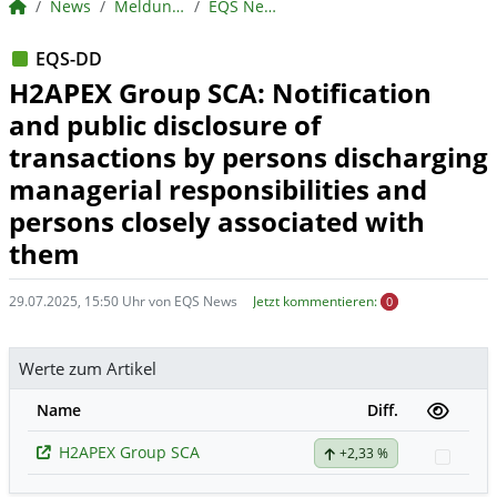
BörsenNEWS.de
News
Meldungen
EQS News
EQS-DD
H2APEX Group SCA: Notification
and public disclosure of
transactions by persons discharging
managerial responsibilities and
persons closely associated with
them
29.07.2025, 15:50 Uhr von EQS News
Jetzt kommentieren:
0
Werte zum Artikel
Name
Diff.
H2APEX Group SCA
+2,33 %
Watch