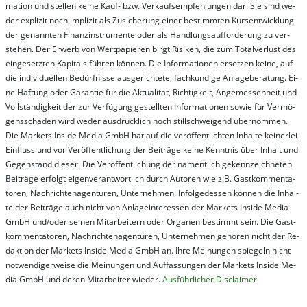
ma­t­ion und stel­len kei­ne Kauf- bzw. Ver­kaufs­em­pfeh­lung­en dar. Sie sind we­
der ex­pli­zit noch im­pli­zit als Zu­sich­er­ung ei­ner be­stim­mt­en Kurs­ent­wick­lung
der ge­nan­nt­en Fi­nanz­in­stru­men­te oder als Handl­ungs­auf­for­der­ung zu ver­
steh­en. Der Er­werb von Wert­pa­pier­en birgt Ri­si­ken, die zum To­tal­ver­lust des
ein­ge­setz­ten Ka­pi­tals füh­ren kön­nen. Die In­for­ma­tion­en er­setz­en kei­ne, auf
die in­di­vi­du­el­len Be­dür­fnis­se aus­ge­rich­te­te, fach­kun­di­ge An­la­ge­be­ra­tung. Ei­
ne Haf­tung oder Ga­ran­tie für die Ak­tu­ali­tät, Rich­tig­keit, An­ge­mes­sen­heit und
Vol­lständ­ig­keit der zur Ver­fü­gung ge­stel­lt­en In­for­ma­tion­en so­wie für Ver­mö­
gens­schä­den wird we­der aus­drück­lich noch stil­lschwei­gend über­nom­men.
Die Mar­kets In­side Me­dia GmbH hat auf die ver­öf­fent­lich­ten In­hal­te kei­ner­lei
Ein­fluss und vor Ver­öf­fent­lich­ung der Bei­trä­ge kei­ne Ken­nt­nis über In­halt und
Ge­gen­stand die­ser. Die Ver­öf­fent­lich­ung der na­ment­lich ge­kenn­zeich­net­en
Bei­trä­ge er­folgt ei­gen­ver­ant­wort­lich durch Au­tor­en wie z.B. Gast­kom­men­ta­
tor­en, Nach­richt­en­ag­en­tur­en, Un­ter­neh­men. In­fol­ge­des­sen kön­nen die In­hal­
te der Bei­trä­ge auch nicht von An­la­ge­in­te­res­sen der Mar­kets In­side Me­dia
GmbH und/oder sei­nen Mit­ar­bei­tern oder Or­ga­nen be­stim­mt sein. Die Gast­
kom­men­ta­tor­en, Nach­rich­ten­ag­en­tur­en, Un­ter­neh­men ge­hör­en nicht der Re­
dak­tion der Mar­kets In­side Me­dia GmbH an. Ihre Mei­nung­en spie­geln nicht
not­wen­di­ger­wei­se die Mei­nung­en und Auf­fas­sung­en der Mar­kets In­side Me­
dia GmbH und de­ren Mit­ar­bei­ter wie­der.
Aus­führ­lich­er Dis­clai­mer