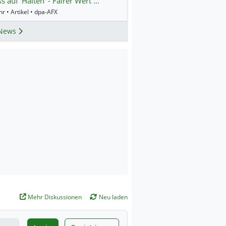
s auf 'Halten' - Fairer Wert …
r • Artikel • dpa-AFX
News
Mehr Diskussionen
Neu laden