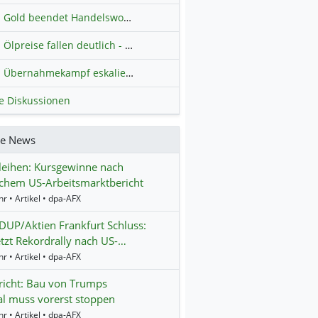
Gold beendet Handelswoche mit Knall: Barrick Mining – Ist diese Aktie wieder ein Kauf?
Ölpreise fallen deutlich - Fortschritte zwischen USA und Iran belasten
Übernahmekampf eskaliert: Wird die Commerzbank italienisch?
H
le Diskussionen
re News
eihen: Kursgewinne nach
chem US-Arbeitsmarktbericht
r • Artikel • dpa-AFX
UP/Aktien Frankfurt Schluss:
tzt Rekordrally nach US-…
r • Artikel • dpa-AFX
icht: Bau von Trumps
al muss vorerst stoppen
r • Artikel • dpa-AFX