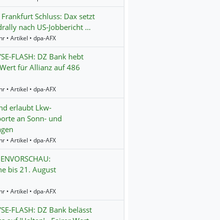
 Frankfurt Schluss: Dax setzt
rally nach US-Jobbericht …
r • Artikel • dpa-AFX
SE-FLASH: DZ Bank hebt
 Wert für Allianz auf 486
r • Artikel • dpa-AFX
nd erlaubt Lkw-
orte an Sonn- und
agen
r • Artikel • dpa-AFX
ENVORSCHAU:
e bis 21. August
r • Artikel • dpa-AFX
SE-FLASH: DZ Bank belässt