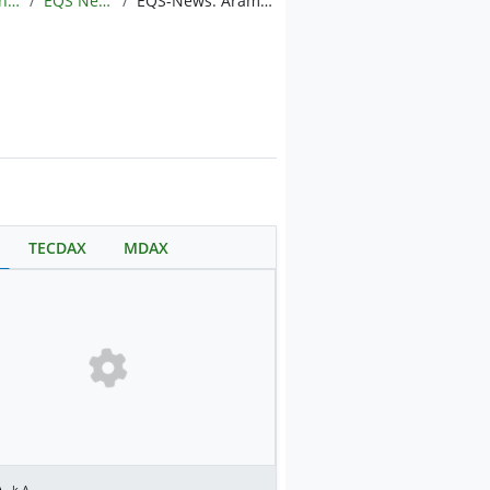
Meldungen
EQS News
EQS-News: Aramea Rendite Global Nachhaltig heißt ab sofort Aramea Kaizen
TECDAX
MDAX
.
k.A.