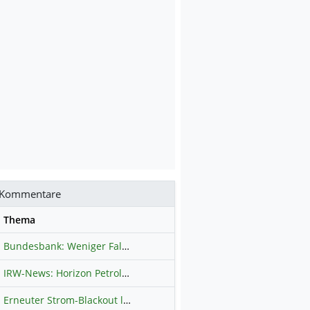
Kommentare
se
Thema
Bundesbank: Weniger Falschgeld in Deutschland
Hauptdiskussion
IRW-News: Horizon Petroleum Ltd. : Horizon Petroleum beginnt mit der Testförderung im Projekt Lachowice in Polen und schließt die Platzierung einer überzeichneten Wandelanleihe ab
Erneuter Strom-Blackout legt ganz Kuba lahm
Hauptdiskussion