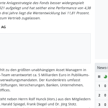
te Anlagestrategie des Fonds besser widergespielt
1 aufgelegt und hat seither eine Performance von 4,38
 drei Jahre liegt die Wertentwicklung bei 11,81 Prozent.
 zum Vertrieb zugelassen.
t AG
News-
hlt zu den größten unabhängigen Asset Managern in
Team verantwortet ca. 5 Milliarden Euro in Publikums-
Pau
sverwaltungsmandaten. Der Kundenkreis umfasst
, Stiftungen, Versicherungen, Banken, Unternehmen,
1
ffices.
2
steht neben Herrn Rolf Hunck (Vors.) aus den Mitgliedern
 Harald Spiegel, Frank Diegel und Dr. Jörg Stotz.
3