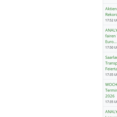
Aktien
Rekord
17:52 Uh
ANALY
fairen
Euro…
17:50 Uh
Saarla
Transp
Feiert
17:35 Uh
WOCH
Termin
2026
17:35 Uh
ANALY