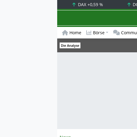
DAX
+0,59 %
D
Home
Börse
Commun
Die Analyse