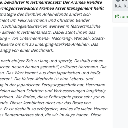
e, bewährter Investmentansatz: Der Aramea Rendite
k.A.
k.
ermögensverwalters Aramea Asset Management heißt
trategie des flexiblen Anleihefonds ändert sich
zum
ement um Felix Herrmann und Christian Bender
Nachhaltigkeitskriterien weltweit in festverzinsliche
 aktiven Investmentansatz. Dabei steht ihnen das
ng – von Unternehmens-, Nachrang-, Wandel-, Staats-
exierte bis hin zu Emerging-Markets-Anleihen. Das
ängig von einer Benchmark.
nach einiger Zeit zu lang und sperrig. Deshalb haben
ischen neuen Namen gemacht“, erläutert Herrmann. Die
izen. Das Wort kommt aus dem japanischen und heißt
seren“. Die Kaizen-Methode ist eine Lebens- und
ng in der japanischen Fertigungstechnik hat. Herrmann
t vielen kleinen Schritten und Verbesserungen langfristig
zielen. Wir finden, diese Philosophie passt sehr gut zu
ds. Dieser kombiniert nicht nur das Beste von
r ist deshalb so erfolgreich, weil es die vielen kleinen
s Rentenmarktes sind, die wir im Auge haben. Diese