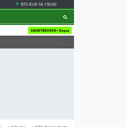
BTC/EUR
56.190,00
SMARTBROKER+ Depot
Anzeige