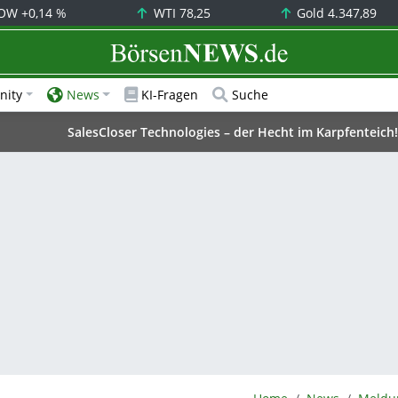
OW
+0,14 %
WTI
78,25
Gold
4.347,89
BörsenNEWS.de
ity
News
KI-Fragen
Suche
SalesCloser Technologies – der Hecht im Karpfenteich!
BörsenNEWS.de