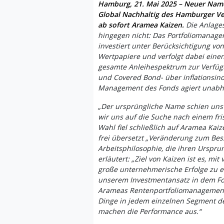
Hamburg, 21. Mai 2025 – Neuer Nam
Global Nachhaltig des Hamburger V
ab sofort Aramea Kaizen.
Die Anlages
hingegen nicht: Das Portfoliomanag
investiert unter Berücksichtigung von 
Wertpapiere und verfolgt dabei einen
gesamte Anleihespektrum zur Verfügu
und Covered Bond- über inflationsind
Management des Fonds agiert unabh
„Der ursprüngliche Name schien uns 
wir uns auf die Suche nach einem fr
Wahl fiel schließlich auf Aramea Ka
frei übersetzt „Veränderung zum Bes
Arbeitsphilosophie, die ihren Urspru
erläutert: „Ziel von Kaizen ist es, mi
große unternehmerische Erfolge zu er
unserem Investmentansatz in dem Fon
Arameas Rentenportfoliomanagement. E
Dinge in jedem einzelnen Segment de
machen die Performance aus.“