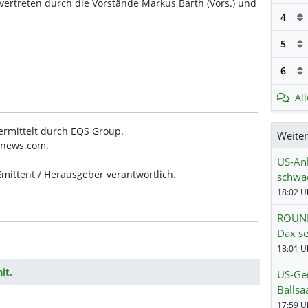
rtreten durch die Vorstände Markus Barth (Vors.) und
4
5
6
Al
bermittelt durch EQS Group.
Weite
-news.com.
US-Anl
 Emittent / Herausgeber verantwortlich.
schwa
18:02 Uh
ROUND
Dax se
18:01 Uh
it.
US-Ger
Ballsa
17:59 Uh