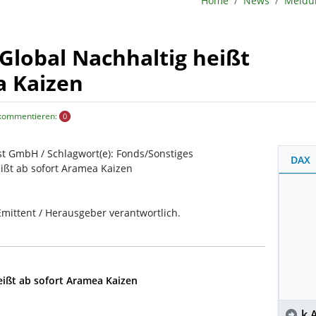
Home
News
Global Nachhaltig heißt
a Kaizen
 kommentieren:
0
st GmbH / Schlagwort(e): Fonds/Sonstiges
DAX
ißt ab sofort Aramea Kaizen
 Emittent / Herausgeber verantwortlich.
eißt ab sofort Aramea Kaizen
k.A