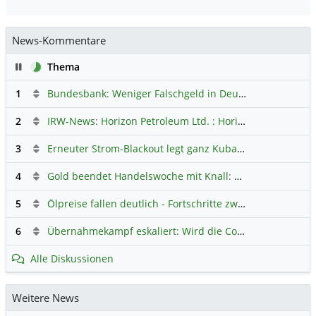
News-Kommentare
Pause
Thema
1
Bundesbank: Weniger Falschgeld in Deutschland
Hauptdi
2
IRW-News: Horizon Petroleum Ltd. : Horizon Petroleum beginnt mit der Testförderung im Projekt Lachowice in Polen und schließt die Platzierung einer überzeichneten Wandelanleihe ab
3
Erneuter Strom-Blackout legt ganz Kuba lahm
Hauptdiskus
4
Gold beendet Handelswoche mit Knall: Barrick Mining – Ist diese Aktie wieder ein Kauf?
5
Ölpreise fallen deutlich - Fortschritte zwischen USA und Iran belasten
6
Übernahmekampf eskaliert: Wird die Commerzbank italienisch?
Alle Diskussionen
Weitere News