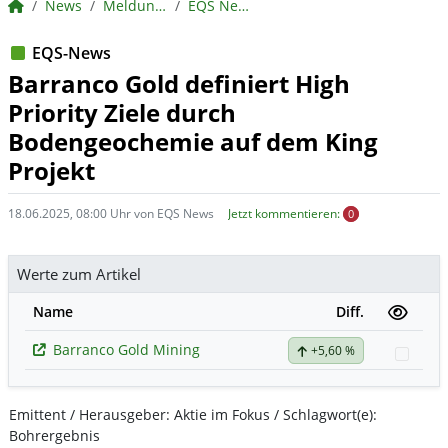
BörsenNEWS.de
News
Meldungen
EQS News
EQS-News
Barranco Gold definiert High
Priority Ziele durch
Bodengeochemie auf dem King
Projekt
18.06.2025, 08:00 Uhr von EQS News
Jetzt kommentieren:
0
Werte zum Artikel
Name
Diff.
Barranco Gold Mining
+5,60 %
Watc
Emittent / Herausgeber: Aktie im Fokus / Schlagwort(e):
Bohrergebnis