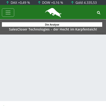
DAX
+0,49 %
DOW
+0,16 %
Gold
4.335,53
BörsenNEWS.de
Die Analyse
SalesCloser Technologies – der Hecht im Karpfenteich!
Anzeige