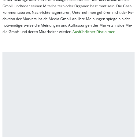
GmbH und/oder sei­nen Mit­ar­bei­tern oder Or­ga­nen be­stim­mt sein. Die Gast­
kom­men­ta­tor­en, Nach­rich­ten­ag­en­tur­en, Un­ter­neh­men ge­hör­en nicht der Re­
dak­tion der Mar­kets In­side Me­dia GmbH an. Ihre Mei­nung­en spie­geln nicht
not­wen­di­ger­wei­se die Mei­nung­en und Auf­fas­sung­en der Mar­kets In­side Me­
dia GmbH und de­ren Mit­ar­bei­ter wie­der.
Aus­führ­lich­er Dis­clai­mer