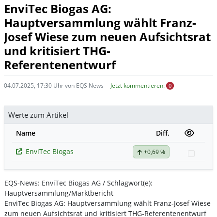
EnviTec Biogas AG:
Hauptversammlung wählt Franz-
Josef Wiese zum neuen Aufsichtsrat
und kritisiert THG-
Referentenentwurf
04.07.2025, 17:30 Uhr von EQS News
Jetzt kommentieren:
0
Werte zum Artikel
Name
Diff.
EnviTec Biogas
+0,69 %
Watch
EQS-News: EnviTec Biogas AG / Schlagwort(e):
Hauptversammlung/Marktbericht
EnviTec Biogas AG: Hauptversammlung wählt Franz-Josef Wiese
zum neuen Aufsichtsrat und kritisiert THG-Referentenentwurf