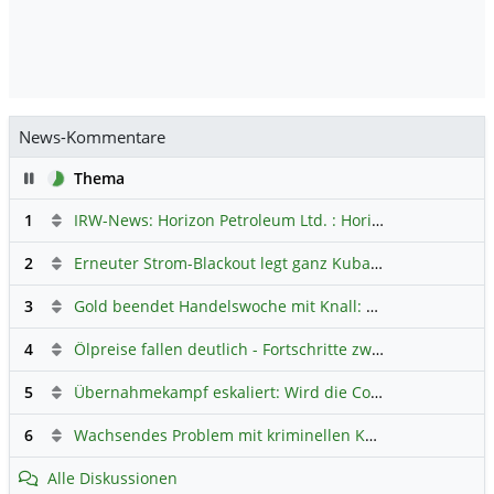
News-Kommentare
Pause
Thema
1
IRW-News: Horizon Petroleum Ltd. : Horizon Petroleum beginnt mit der Testförderung im Projekt Lachowice in Polen und schließt die Platzierung einer überzeichneten Wandelanleihe ab
2
Erneuter Strom-Blackout legt ganz Kuba lahm
Hauptdiskus
3
Gold beendet Handelswoche mit Knall: Barrick Mining – Ist diese Aktie wieder ein Kauf?
4
Ölpreise fallen deutlich - Fortschritte zwischen USA und Iran belasten
5
Übernahmekampf eskaliert: Wird die Commerzbank italienisch?
6
Wachsendes Problem mit kriminellen Kunden im Online-Handel
Alle Diskussionen