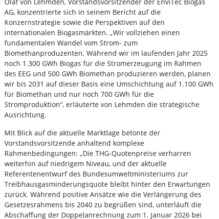
Olaf von Lehmden, Vorstandsvorsitzender der EnviTec Biogas
AG, konzentrierte sich in seinem Bericht auf die
Konzernstrategie sowie die Perspektiven auf den
internationalen Biogasmärkten. „Wir vollziehen einen
fundamentalen Wandel vom Strom- zum
Biomethanproduzenten. Während wir im laufenden Jahr 2025
noch 1.300 GWh Biogas für die Stromerzeugung im Rahmen
des EEG und 500 GWh Biomethan produzieren werden, planen
wir bis 2031 auf dieser Basis eine Umschichtung auf 1.100 GWh
für Biomethan und nur noch 700 GWh für die
Stromproduktion“, erläuterte von Lehmden die strategische
Ausrichtung.
Mit Blick auf die aktuelle Marktlage betonte der
Vorstandsvorsitzende anhaltend komplexe
Rahmenbedingungen: „Die THG-Quotenpreise verharren
weiterhin auf niedrigem Niveau, und der aktuelle
Referentenentwurf des Bundesumweltministeriums zur
Treibhausgasminderungsquote bleibt hinter den Erwartungen
zurück. Während positive Ansätze wie die Verlängerung des
Gesetzesrahmens bis 2040 zu begrüßen sind, unterläuft die
Abschaffung der Doppelanrechnung zum 1. Januar 2026 bei