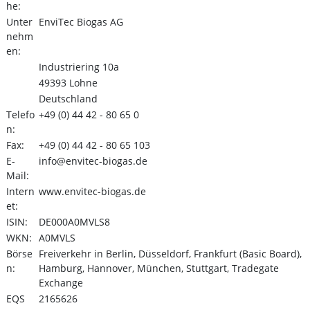
he:
Unter
EnviTec Biogas AG
nehm
en:
Industriering 10a
49393 Lohne
Deutschland
Telefo
+49 (0) 44 42 - 80 65 0
n:
Fax:
+49 (0) 44 42 - 80 65 103
E-
info@envitec-biogas.de
Mail:
Intern
www.envitec-biogas.de
et:
ISIN:
DE000A0MVLS8
WKN:
A0MVLS
Börse
Freiverkehr in Berlin, Düsseldorf, Frankfurt (Basic Board),
n:
Hamburg, Hannover, München, Stuttgart, Tradegate
Exchange
EQS
2165626