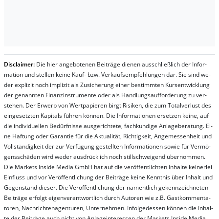
Dis­clai­mer:
Die hier an­ge­bo­te­nen Bei­trä­ge die­nen aus­schließ­lich der In­for­
ma­t­ion und stel­len kei­ne Kauf- bzw. Ver­kaufs­em­pfeh­lung­en dar. Sie sind we­
der ex­pli­zit noch im­pli­zit als Zu­sich­er­ung ei­ner be­stim­mt­en Kurs­ent­wick­lung
der ge­nan­nt­en Fi­nanz­in­stru­men­te oder als Handl­ungs­auf­for­der­ung zu ver­
steh­en. Der Er­werb von Wert­pa­pier­en birgt Ri­si­ken, die zum To­tal­ver­lust des
ein­ge­setz­ten Ka­pi­tals füh­ren kön­nen. Die In­for­ma­tion­en er­setz­en kei­ne, auf
die in­di­vi­du­el­len Be­dür­fnis­se aus­ge­rich­te­te, fach­kun­di­ge An­la­ge­be­ra­tung. Ei­
ne Haf­tung oder Ga­ran­tie für die Ak­tu­ali­tät, Rich­tig­keit, An­ge­mes­sen­heit und
Vol­lständ­ig­keit der zur Ver­fü­gung ge­stel­lt­en In­for­ma­tion­en so­wie für Ver­mö­
gens­schä­den wird we­der aus­drück­lich noch stil­lschwei­gend über­nom­men.
Die Mar­kets In­side Me­dia GmbH hat auf die ver­öf­fent­lich­ten In­hal­te kei­ner­lei
Ein­fluss und vor Ver­öf­fent­lich­ung der Bei­trä­ge kei­ne Ken­nt­nis über In­halt und
Ge­gen­stand die­ser. Die Ver­öf­fent­lich­ung der na­ment­lich ge­kenn­zeich­net­en
Bei­trä­ge er­folgt ei­gen­ver­ant­wort­lich durch Au­tor­en wie z.B. Gast­kom­men­ta­
tor­en, Nach­richt­en­ag­en­tur­en, Un­ter­neh­men. In­fol­ge­des­sen kön­nen die In­hal­
te der Bei­trä­ge auch nicht von An­la­ge­in­te­res­sen der Mar­kets In­side Me­dia