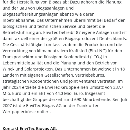
für die Herstellung von Biogas ab: Dazu gehören die Planung
und der Bau von Biogasanlagen und
Biogasaufbereitungsanlagen ebenso wie deren
Inbetriebnahme. Das Unternehmen übernimmt bei Bedarf den
biologischen und technischen Service und bietet die
Betriebsführung an. EnviTec betreibt 87 eigene Anlagen und ist
damit aktuell einer der größten Biogasproduzent Deutschlands.
Die Geschäftstätigkeit umfasst zudem die Produktion und die
Vermarktung von klimaneutralem Kraftstoff (Bio-LNG) für den
Transportsektor und flüssigem Kohlendioxid (LCO
) in
2
Lebensmittelqualität und die Planung und den Betrieb von
Wind- und Solarprojekten. Das Unternehmen ist weltweit in 18
Ländern mit eigenen Gesellschaften, Vertriebsbüros,
strategischen Kooperationen und Joint Ventures vertreten. Im
Jahr 2024 erzielte die EnviTec-Gruppe einen Umsatz von 337,7
Mio. Euro und ein EBT von 44,0 Mio. Euro. Insgesamt
beschäftigt die Gruppe derzeit rund 690 Mitarbeitende. Seit Juli
2007 ist die EnviTec Biogas AG an der Frankfurter
Wertpapierbörse notiert.
Kontakt EnviTec Biogas AG: