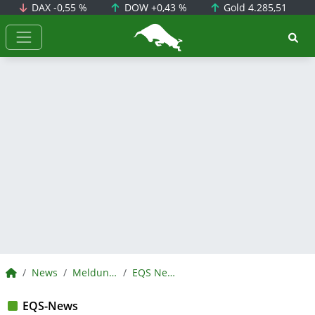
DAX
-0,55 %
DOW
+0,43 %
Gold
4.285,51
BörsenNEWS.de
BörsenNEWS.de
News
Meldungen
EQS News
EQS-News