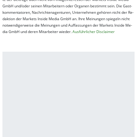
GmbH und/oder sei­nen Mit­ar­bei­tern oder Or­ga­nen be­stim­mt sein. Die Gast­
kom­men­ta­tor­en, Nach­rich­ten­ag­en­tur­en, Un­ter­neh­men ge­hör­en nicht der Re­
dak­tion der Mar­kets In­side Me­dia GmbH an. Ihre Mei­nung­en spie­geln nicht
not­wen­di­ger­wei­se die Mei­nung­en und Auf­fas­sung­en der Mar­kets In­side Me­
dia GmbH und de­ren Mit­ar­bei­ter wie­der.
Aus­führ­lich­er Dis­clai­mer