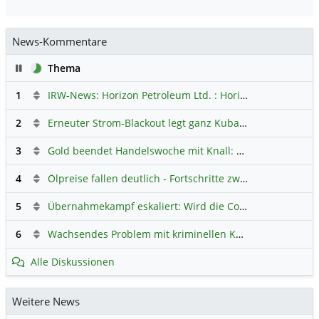
News-Kommentare
Pause
Thema
1
IRW-News: Horizon Petroleum Ltd. : Horizon Petroleum beginnt mit der Testförderung im Projekt Lachowice in Polen und schließt die Platzierung einer überzeichneten Wandelanleihe ab
2
Erneuter Strom-Blackout legt ganz Kuba lahm
Hauptdiskus
3
Gold beendet Handelswoche mit Knall: Barrick Mining – Ist diese Aktie wieder ein Kauf?
4
Ölpreise fallen deutlich - Fortschritte zwischen USA und Iran belasten
5
Übernahmekampf eskaliert: Wird die Commerzbank italienisch?
6
Wachsendes Problem mit kriminellen Kunden im Online-Handel
Alle Diskussionen
Weitere News