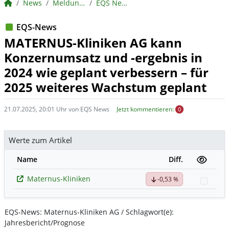
BörsenNEWS.de
News
Meldungen
EQS News
EQS-News
MATERNUS-Kliniken AG kann
Konzernumsatz und -ergebnis in
2024 wie geplant verbessern – für
2025 weiteres Wachstum geplant
21.07.2025, 20:01 Uhr von EQS News
Jetzt kommentieren:
0
Werte zum Artikel
Name
Diff.
Maternus-Kliniken
-0,53 %
Watch
EQS-News: Maternus-Kliniken AG / Schlagwort(e):
Jahresbericht/Prognose