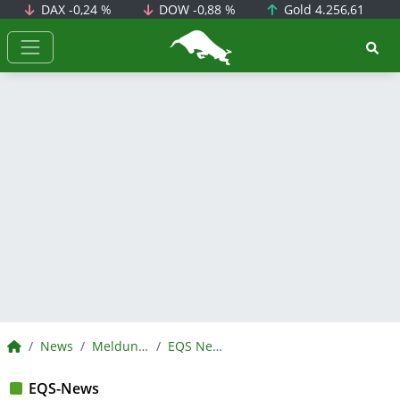
DAX
-0,24 %
DOW
-0,88 %
Gold
4.256,61
BörsenNEWS.de
BörsenNEWS.de
News
Meldungen
EQS News
EQS-News