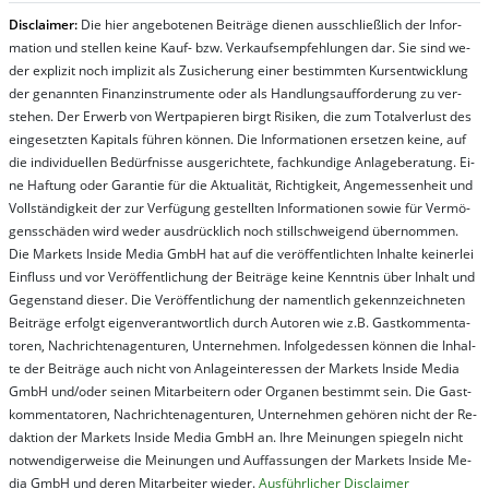
Dis­clai­mer:
Die hier an­ge­bo­te­nen Bei­trä­ge die­nen aus­schließ­lich der In­for­
ma­t­ion und stel­len kei­ne Kauf- bzw. Ver­kaufs­em­pfeh­lung­en dar. Sie sind we­
der ex­pli­zit noch im­pli­zit als Zu­sich­er­ung ei­ner be­stim­mt­en Kurs­ent­wick­lung
der ge­nan­nt­en Fi­nanz­in­stru­men­te oder als Handl­ungs­auf­for­der­ung zu ver­
steh­en. Der Er­werb von Wert­pa­pier­en birgt Ri­si­ken, die zum To­tal­ver­lust des
ein­ge­setz­ten Ka­pi­tals füh­ren kön­nen. Die In­for­ma­tion­en er­setz­en kei­ne, auf
die in­di­vi­du­el­len Be­dür­fnis­se aus­ge­rich­te­te, fach­kun­di­ge An­la­ge­be­ra­tung. Ei­
ne Haf­tung oder Ga­ran­tie für die Ak­tu­ali­tät, Rich­tig­keit, An­ge­mes­sen­heit und
Vol­lständ­ig­keit der zur Ver­fü­gung ge­stel­lt­en In­for­ma­tion­en so­wie für Ver­mö­
gens­schä­den wird we­der aus­drück­lich noch stil­lschwei­gend über­nom­men.
Die Mar­kets In­side Me­dia GmbH hat auf die ver­öf­fent­lich­ten In­hal­te kei­ner­lei
Ein­fluss und vor Ver­öf­fent­lich­ung der Bei­trä­ge kei­ne Ken­nt­nis über In­halt und
Ge­gen­stand die­ser. Die Ver­öf­fent­lich­ung der na­ment­lich ge­kenn­zeich­net­en
Bei­trä­ge er­folgt ei­gen­ver­ant­wort­lich durch Au­tor­en wie z.B. Gast­kom­men­ta­
tor­en, Nach­richt­en­ag­en­tur­en, Un­ter­neh­men. In­fol­ge­des­sen kön­nen die In­hal­
te der Bei­trä­ge auch nicht von An­la­ge­in­te­res­sen der Mar­kets In­side Me­dia
GmbH und/oder sei­nen Mit­ar­bei­tern oder Or­ga­nen be­stim­mt sein. Die Gast­
kom­men­ta­tor­en, Nach­rich­ten­ag­en­tur­en, Un­ter­neh­men ge­hör­en nicht der Re­
dak­tion der Mar­kets In­side Me­dia GmbH an. Ihre Mei­nung­en spie­geln nicht
not­wen­di­ger­wei­se die Mei­nung­en und Auf­fas­sung­en der Mar­kets In­side Me­
dia GmbH und de­ren Mit­ar­bei­ter wie­der.
Aus­führ­lich­er Dis­clai­mer