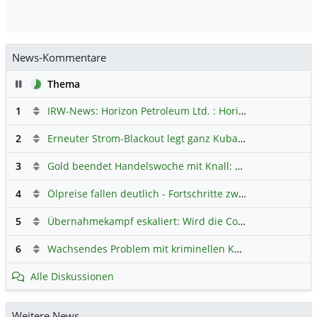
News-Kommentare
Pause
Thema
1
IRW-News: Horizon Petroleum Ltd. : Horizon Petroleum beginnt mit der Testförderung im Projekt Lachowice in Polen und schließt die Platzierung einer überzeichneten Wandelanleihe ab
2
Erneuter Strom-Blackout legt ganz Kuba lahm
Hauptdiskus
3
Gold beendet Handelswoche mit Knall: Barrick Mining – Ist diese Aktie wieder ein Kauf?
4
Ölpreise fallen deutlich - Fortschritte zwischen USA und Iran belasten
5
Übernahmekampf eskaliert: Wird die Commerzbank italienisch?
6
Wachsendes Problem mit kriminellen Kunden im Online-Handel
Alle Diskussionen
Weitere News