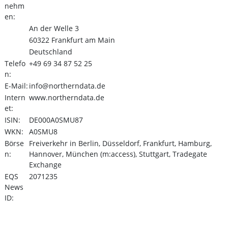
nehm
en:
An der Welle 3
60322 Frankfurt am Main
Deutschland
Telefo
+49 69 34 87 52 25
n:
E-Mail:
info@northerndata.de
Intern
www.northerndata.de
et:
ISIN:
DE000A0SMU87
WKN:
A0SMU8
Börse
Freiverkehr in Berlin, Düsseldorf, Frankfurt, Hamburg,
n:
Hannover, München (m:access), Stuttgart, Tradegate
Exchange
EQS
2071235
News
ID: