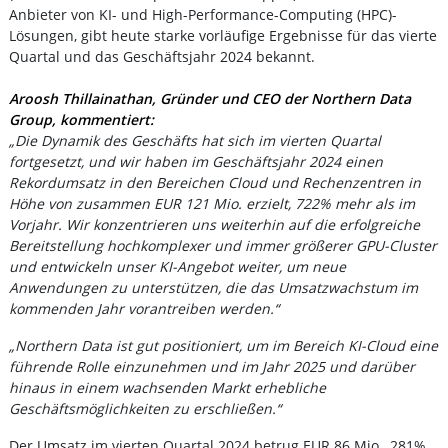
Anbieter von KI- und High-Performance-Computing (HPC)-
Lösungen, gibt heute starke vorläufige Ergebnisse für das vierte
Quartal und das Geschäftsjahr 2024 bekannt.
Aroosh Thillainathan, Gründer und CEO der Northern Data
Group, kommentiert:
„Die Dynamik des Geschäfts hat sich im vierten Quartal
fortgesetzt, und wir haben im Geschäftsjahr 2024 einen
Rekordumsatz in den Bereichen Cloud und Rechenzentren in
Höhe von zusammen EUR 121 Mio. erzielt, 722% mehr als im
Vorjahr. Wir konzentrieren uns weiterhin auf die erfolgreiche
Bereitstellung hochkomplexer und immer größerer GPU-Cluster
und entwickeln unser KI-Angebot weiter, um neue
Anwendungen zu unterstützen, die das Umsatzwachstum im
kommenden Jahr vorantreiben werden.“
„Northern Data ist gut positioniert, um im Bereich KI-Cloud eine
führende Rolle einzunehmen und im Jahr 2025 und darüber
hinaus in einem wachsenden Markt erhebliche
Geschäftsmöglichkeiten zu erschließen.“
Der Umsatz im vierten Quartal 2024 betrug EUR 86 Mio., 281%