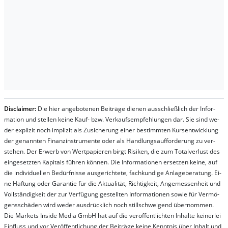
Dis­clai­mer:
Die hier an­ge­bo­te­nen Bei­trä­ge die­nen aus­schließ­lich der In­for­
ma­t­ion und stel­len kei­ne Kauf- bzw. Ver­kaufs­em­pfeh­lung­en dar. Sie sind we­
der ex­pli­zit noch im­pli­zit als Zu­sich­er­ung ei­ner be­stim­mt­en Kurs­ent­wick­lung
der ge­nan­nt­en Fi­nanz­in­stru­men­te oder als Handl­ungs­auf­for­der­ung zu ver­
steh­en. Der Er­werb von Wert­pa­pier­en birgt Ri­si­ken, die zum To­tal­ver­lust des
ein­ge­setz­ten Ka­pi­tals füh­ren kön­nen. Die In­for­ma­tion­en er­setz­en kei­ne, auf
die in­di­vi­du­el­len Be­dür­fnis­se aus­ge­rich­te­te, fach­kun­di­ge An­la­ge­be­ra­tung. Ei­
ne Haf­tung oder Ga­ran­tie für die Ak­tu­ali­tät, Rich­tig­keit, An­ge­mes­sen­heit und
Vol­lständ­ig­keit der zur Ver­fü­gung ge­stel­lt­en In­for­ma­tion­en so­wie für Ver­mö­
gens­schä­den wird we­der aus­drück­lich noch stil­lschwei­gend über­nom­men.
Die Mar­kets In­side Me­dia GmbH hat auf die ver­öf­fent­lich­ten In­hal­te kei­ner­lei
Ein­fluss und vor Ver­öf­fent­lich­ung der Bei­trä­ge kei­ne Ken­nt­nis über In­halt und