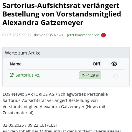
Sartorius-Aufsichtsrat verlängert
Bestellung von Vorstandsmitglied
Alexandra Gatzemeyer
02.05.2025, 09:22 Uhr von EQS News
Jetzt kommentieren:
0
Werte zum Artikel
Name
Diff.
Sartorius Vz.
+1,29 %
Watchl
EQS-News: SARTORIUS AG / Schlagwort(e): Personalie
Sartorius-Aufsichtsrat verlängert Bestellung von
Vorstandsmitglied Alexandra Gatzemeyer (News mit
Zusatzmaterial)
02.05.2025 / 09:22 CET/CEST
Für den Inhalt der Mitteilung ist der Emittent / Herausgeber