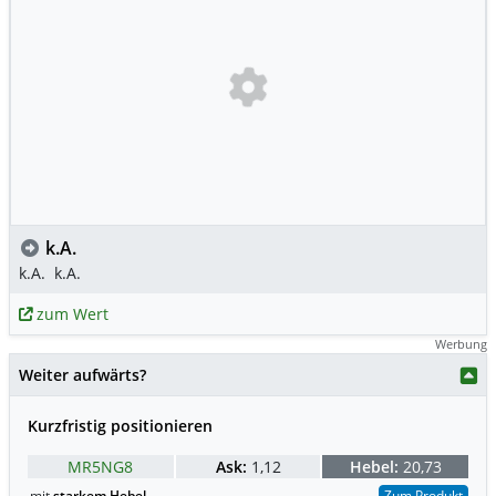
k.A.
k.A.
k.A.
zum Wert
Werbung
Weiter aufwärts?
Kurzfristig positionieren
MR5NG8
Ask:
1,12
Hebel:
20,73
mit
starkem Hebel
Zum Produkt