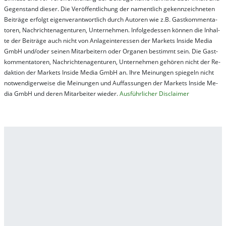
Ge­gen­stand die­ser. Die Ver­öf­fent­lich­ung der na­ment­lich ge­kenn­zeich­net­en
Bei­trä­ge er­folgt ei­gen­ver­ant­wort­lich durch Au­tor­en wie z.B. Gast­kom­men­ta­
tor­en, Nach­richt­en­ag­en­tur­en, Un­ter­neh­men. In­fol­ge­des­sen kön­nen die In­hal­
te der Bei­trä­ge auch nicht von An­la­ge­in­te­res­sen der Mar­kets In­side Me­dia
GmbH und/oder sei­nen Mit­ar­bei­tern oder Or­ga­nen be­stim­mt sein. Die Gast­
kom­men­ta­tor­en, Nach­rich­ten­ag­en­tur­en, Un­ter­neh­men ge­hör­en nicht der Re­
dak­tion der Mar­kets In­side Me­dia GmbH an. Ihre Mei­nung­en spie­geln nicht
not­wen­di­ger­wei­se die Mei­nung­en und Auf­fas­sung­en der Mar­kets In­side Me­
dia GmbH und de­ren Mit­ar­bei­ter wie­der.
Aus­führ­lich­er Dis­clai­mer