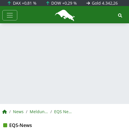
DAX
+0,81 %
DOW
+0,29 %
Gold
4.342,26
BörsenNEWS.de
BörsenNEWS.de
News
Meldungen
EQS News
EQS-News