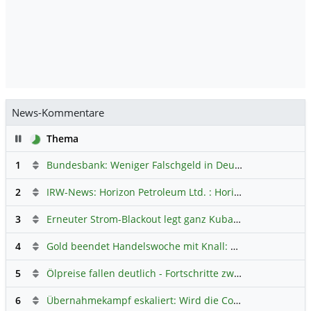
News-Kommentare
Pause
Thema
1
Bundesbank: Weniger Falschgeld in Deutschland
Hauptdi
2
IRW-News: Horizon Petroleum Ltd. : Horizon Petroleum beginnt mit der Testförderung im Projekt Lachowice in Polen und schließt die Platzierung einer überzeichneten Wandelanleihe ab
3
Erneuter Strom-Blackout legt ganz Kuba lahm
Hauptdiskus
4
Gold beendet Handelswoche mit Knall: Barrick Mining – Ist diese Aktie wieder ein Kauf?
5
Ölpreise fallen deutlich - Fortschritte zwischen USA und Iran belasten
6
Übernahmekampf eskaliert: Wird die Commerzbank italienisch?