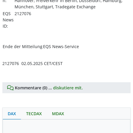
n:
Hannover; Freiverkehr in Berlin, Düsseldorf, Hamburg,
München, Stuttgart, Tradegate Exchange
EQS
2127076
News
ID:
Ende der Mitteilung
EQS News-Service
2127076 02.05.2025 CET/CEST
Kommentare (0) ...
diskutiere mit.
DAX
TECDAX
MDAX