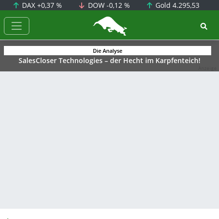
DAX
+0,37 %
DOW
-0,12 %
Gold
4.295,53
BörsenNEWS.de
Die Analyse
SalesCloser Technologies – der Hecht im Karpfenteich!
Anzeige