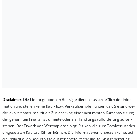
Dis­clai­mer:
Die hier an­ge­bo­te­nen Bei­trä­ge die­nen aus­schließ­lich der In­for­
ma­t­ion und stel­len kei­ne Kauf- bzw. Ver­kaufs­em­pfeh­lung­en dar. Sie sind we­
der ex­pli­zit noch im­pli­zit als Zu­sich­er­ung ei­ner be­stim­mt­en Kurs­ent­wick­lung
der ge­nan­nt­en Fi­nanz­in­stru­men­te oder als Handl­ungs­auf­for­der­ung zu ver­
steh­en. Der Er­werb von Wert­pa­pier­en birgt Ri­si­ken, die zum To­tal­ver­lust des
ein­ge­setz­ten Ka­pi­tals füh­ren kön­nen. Die In­for­ma­tion­en er­setz­en kei­ne, auf
die in­di­vi­du­el­len Be­dür­fnis­se aus­ge­rich­te­te, fach­kun­di­ge An­la­ge­be­ra­tung. Ei­