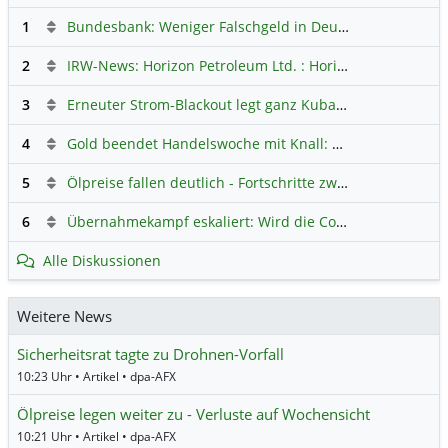
1
Bundesbank: Weniger Falschgeld in Deutschland
Hauptdi
2
IRW-News: Horizon Petroleum Ltd. : Horizon Petroleum beginnt mit der Testförderung im Projekt Lachowice in Polen und schließt die Platzierung einer überzeichneten Wandelanleihe ab
3
Erneuter Strom-Blackout legt ganz Kuba lahm
Hauptdiskus
4
Gold beendet Handelswoche mit Knall: Barrick Mining – Ist diese Aktie wieder ein Kauf?
5
Ölpreise fallen deutlich - Fortschritte zwischen USA und Iran belasten
6
Übernahmekampf eskaliert: Wird die Commerzbank italienisch?
Alle Diskussionen
Weitere News
Sicherheitsrat tagte zu Drohnen-Vorfall
10:23 Uhr • Artikel • dpa-AFX
Ölpreise legen weiter zu - Verluste auf Wochensicht
10:21 Uhr • Artikel • dpa-AFX