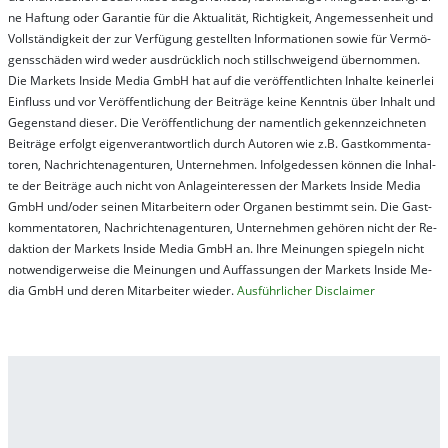
ne Haf­tung oder Ga­ran­tie für die Ak­tu­ali­tät, Rich­tig­keit, An­ge­mes­sen­heit und
Vol­lständ­ig­keit der zur Ver­fü­gung ge­stel­lt­en In­for­ma­tion­en so­wie für Ver­mö­
gens­schä­den wird we­der aus­drück­lich noch stil­lschwei­gend über­nom­men.
Die Mar­kets In­side Me­dia GmbH hat auf die ver­öf­fent­lich­ten In­hal­te kei­ner­lei
Ein­fluss und vor Ver­öf­fent­lich­ung der Bei­trä­ge kei­ne Ken­nt­nis über In­halt und
Ge­gen­stand die­ser. Die Ver­öf­fent­lich­ung der na­ment­lich ge­kenn­zeich­net­en
Bei­trä­ge er­folgt ei­gen­ver­ant­wort­lich durch Au­tor­en wie z.B. Gast­kom­men­ta­
tor­en, Nach­richt­en­ag­en­tur­en, Un­ter­neh­men. In­fol­ge­des­sen kön­nen die In­hal­
te der Bei­trä­ge auch nicht von An­la­ge­in­te­res­sen der Mar­kets In­side Me­dia
GmbH und/oder sei­nen Mit­ar­bei­tern oder Or­ga­nen be­stim­mt sein. Die Gast­
kom­men­ta­tor­en, Nach­rich­ten­ag­en­tur­en, Un­ter­neh­men ge­hör­en nicht der Re­
dak­tion der Mar­kets In­side Me­dia GmbH an. Ihre Mei­nung­en spie­geln nicht
not­wen­di­ger­wei­se die Mei­nung­en und Auf­fas­sung­en der Mar­kets In­side Me­
dia GmbH und de­ren Mit­ar­bei­ter wie­der.
Aus­führ­lich­er Dis­clai­mer