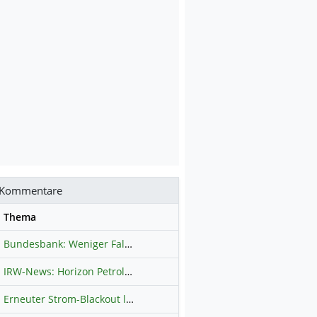
Kommentare
se
Thema
Bundesbank: Weniger Falschgeld in Deutschland
Hauptdiskussion
IRW-News: Horizon Petroleum Ltd. : Horizon Petroleum beginnt mit der Testförderung im Projekt Lachowice in Polen und schließt die Platzierung einer überzeichneten Wandelanleihe ab
Erneuter Strom-Blackout legt ganz Kuba lahm
Hauptdiskussion