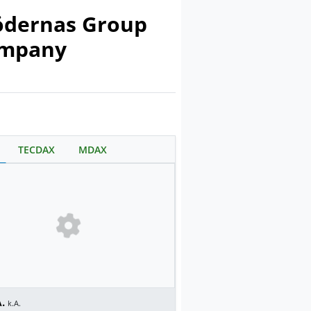
rödernas Group
company
TECDAX
MDAX
.
k.A.