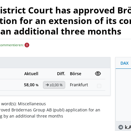
istrict Court has approved B
ation for an extension of its 
 an additional three months
 kommentieren:
0
DAX
Aktuell
Diff.
Börse
58,00
Frankfurt
±0,00 %
Watchlist
%
word(s): Miscellaneous
roved Brödernas Group AB (publ) application for an
ng by an additional three months
k.A