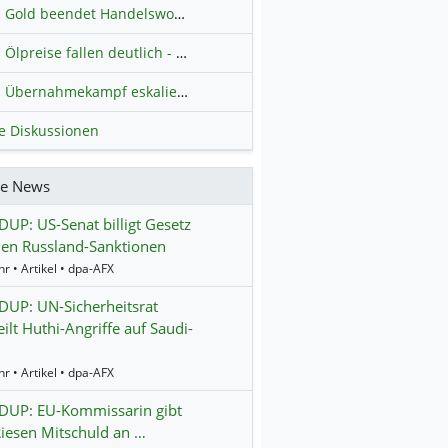
Gold beendet Handelswoche mit Knall: Barrick Mining – Ist diese Aktie wieder ein Kauf?
Ölpreise fallen deutlich - Fortschritte zwischen USA und Iran belasten
Übernahmekampf eskaliert: Wird die Commerzbank italienisch?
H
le Diskussionen
re News
P: US-Senat billigt Gesetz
en Russland-Sanktionen
r • Artikel • dpa-AFX
UP: UN-Sicherheitsrat
eilt Huthi-Angriffe auf Saudi-
r • Artikel • dpa-AFX
UP: EU-Kommissarin gibt
iesen Mitschuld an …