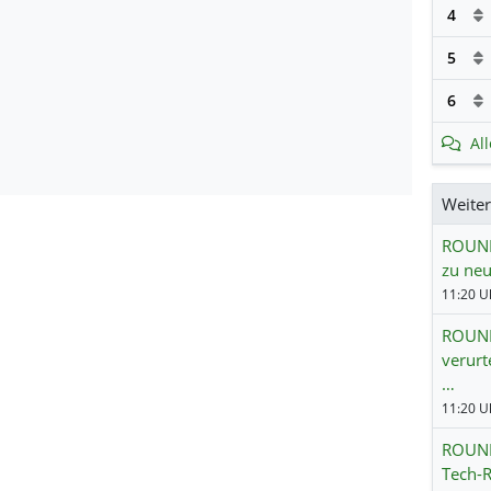
4
5
6
Al
Weite
ROUNDU
zu neu
11:20 Uh
ROUND
verurt
…
11:20 Uh
ROUND
Tech-R