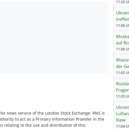
11:20 Uh
Ukrain
treffe
11:06 Uh
Moskau
auf Rü
11:06 Uh
Rheinm
der Ge
11:05 Uh
Russla
Fragen
11:05 Uh
Ukrain
 the news service of the London Stock Exchange. RNS is
Luftan
hority to act as a Primary Information Provider in the
Kiew
relating to the use and distribution of this
11:04 Uh