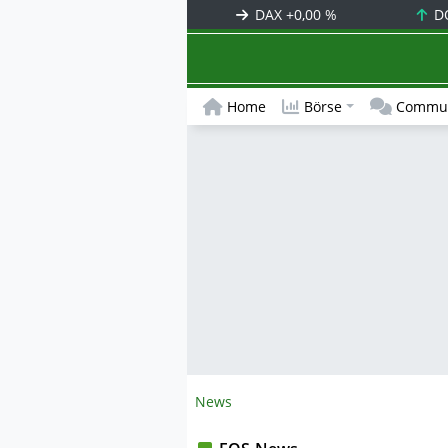
DAX
+0,00 %
D
Home
Börse
Commun
News