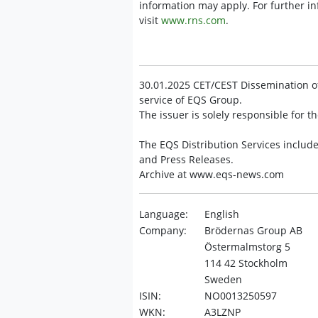
information may apply. For further i
visit
www.rns.com
.
30.01.2025 CET/CEST Dissemination o
service of EQS Group.
The issuer is solely responsible for 
The EQS Distribution Services inclu
and Press Releases.
Archive at www.eqs-news.com
Language:
English
Company:
Brödernas Group AB
Östermalmstorg 5
114 42 Stockholm
Sweden
ISIN:
NO0013250597
WKN:
A3LZNP