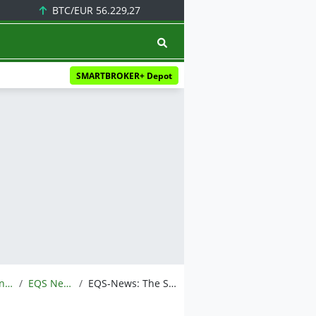
BTC/EUR
56.229,27
SMARTBROKER+ Depot
Meldungen
EQS News
EQS-News: The Stockholm District Court has approved Brödernas Group AB (publ) application for an extension of its company restructuring by an additional three months