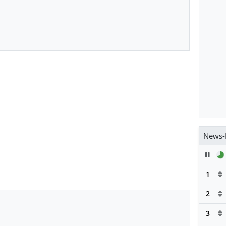
News-
Pau
1
2
3