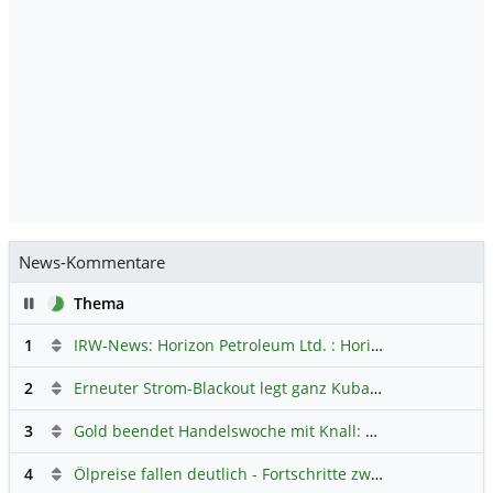
News-Kommentare
Pause
Thema
1
IRW-News: Horizon Petroleum Ltd. : Horizon Petroleum beginnt mit der Testförderung im Projekt Lachowice in Polen und schließt die Platzierung einer überzeichneten Wandelanleihe ab
2
Erneuter Strom-Blackout legt ganz Kuba lahm
Hauptdiskus
3
Gold beendet Handelswoche mit Knall: Barrick Mining – Ist diese Aktie wieder ein Kauf?
4
Ölpreise fallen deutlich - Fortschritte zwischen USA und Iran belasten