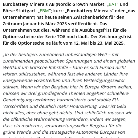
Eurobattery Minerals AB (Nordic Growth Market: „
BAT
“ und
Börse Stuttgart: „
EBM
“; kurz: „Eurobattery Minerals“ oder „das
Unternehmen“) hat heute seinen Zwischenbericht für den
Zeitraum Januar bis März 2025 veröffentlicht. Das
Unternehmen tut dies, während die Ausübungsfrist für die
Optionsscheine der Serie TO6 noch läuft. Der Zeichnungsfrist
für die Optionsscheine läuft vom 12.
Mai bis 23.
Mai 2025.
„In der heutigen, zunehmend unbeständigen Welt – mit
zunehmenden geopolitischen Spannungen und einem globalen
Wettlauf um kritische Rohstoffe – kann es sich Europa nicht
leisten, stillzustehen, während fast alle anderen Länder ihre
Energiewende vorantreiben und ihren Verteidigungssektor
stärken. Wenn wir den Bergbau hier in Europa fördern wollen,
müssen wir drei grundlegende Themen angehen: schnellere
Genehmigungsverfahren, harmonisierte und stabile EU-
Vorschriften und deutlich mehr Finanzierung. Zwar ist Geld
nicht alles, aber ohne geht nichts. Und schließlich müssen wir
die öffentliche Wahrnehmung verändern, indem wir zeigen,
dass ein moderner, verantwortungsvoller Bergbau für die
grüne Wende und die strategische Autonomie Europas von