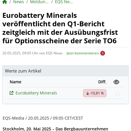
BörsenNEWS.de
News
Meldungen
EQS News
Eurobattery Minerals
veröffentlicht den Q1-Bericht
zeitgleich mit der Ausübungsfrist
für Optionsscheine der Serie TO6
20.05.2025, 09:05 Uhr von EQS News
Jetzt kommentieren:
0
Werte zum Artikel
Name
Diff.
Eurobattery Minerals
-10,81 %
Watc
EQS-Media / 20.05.2025 / 09:05 CET/CEST
Stockholm, 20. Mai
2025
– Das Bergbauunternehmen