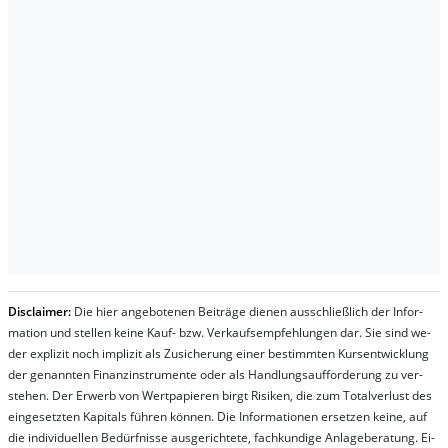
Dis­clai­mer:
Die hier an­ge­bo­te­nen Bei­trä­ge die­nen aus­schließ­lich der In­for­
ma­t­ion und stel­len kei­ne Kauf- bzw. Ver­kaufs­em­pfeh­lung­en dar. Sie sind we­
der ex­pli­zit noch im­pli­zit als Zu­sich­er­ung ei­ner be­stim­mt­en Kurs­ent­wick­lung
der ge­nan­nt­en Fi­nanz­in­stru­men­te oder als Handl­ungs­auf­for­der­ung zu ver­
steh­en. Der Er­werb von Wert­pa­pier­en birgt Ri­si­ken, die zum To­tal­ver­lust des
ein­ge­setz­ten Ka­pi­tals füh­ren kön­nen. Die In­for­ma­tion­en er­setz­en kei­ne, auf
die in­di­vi­du­el­len Be­dür­fnis­se aus­ge­rich­te­te, fach­kun­di­ge An­la­ge­be­ra­tung. Ei­