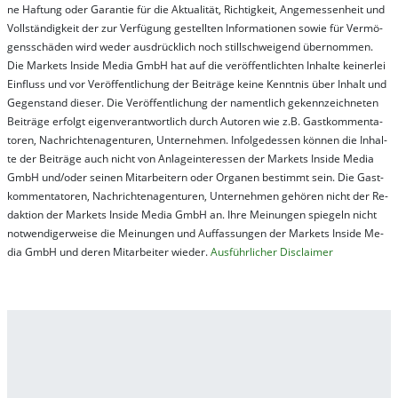
ne Haf­tung oder Ga­ran­tie für die Ak­tu­ali­tät, Rich­tig­keit, An­ge­mes­sen­heit und
Vol­lständ­ig­keit der zur Ver­fü­gung ge­stel­lt­en In­for­ma­tion­en so­wie für Ver­mö­
gens­schä­den wird we­der aus­drück­lich noch stil­lschwei­gend über­nom­men.
Die Mar­kets In­side Me­dia GmbH hat auf die ver­öf­fent­lich­ten In­hal­te kei­ner­lei
Ein­fluss und vor Ver­öf­fent­lich­ung der Bei­trä­ge kei­ne Ken­nt­nis über In­halt und
Ge­gen­stand die­ser. Die Ver­öf­fent­lich­ung der na­ment­lich ge­kenn­zeich­net­en
Bei­trä­ge er­folgt ei­gen­ver­ant­wort­lich durch Au­tor­en wie z.B. Gast­kom­men­ta­
tor­en, Nach­richt­en­ag­en­tur­en, Un­ter­neh­men. In­fol­ge­des­sen kön­nen die In­hal­
te der Bei­trä­ge auch nicht von An­la­ge­in­te­res­sen der Mar­kets In­side Me­dia
GmbH und/oder sei­nen Mit­ar­bei­tern oder Or­ga­nen be­stim­mt sein. Die Gast­
kom­men­ta­tor­en, Nach­rich­ten­ag­en­tur­en, Un­ter­neh­men ge­hör­en nicht der Re­
dak­tion der Mar­kets In­side Me­dia GmbH an. Ihre Mei­nung­en spie­geln nicht
not­wen­di­ger­wei­se die Mei­nung­en und Auf­fas­sung­en der Mar­kets In­side Me­
dia GmbH und de­ren Mit­ar­bei­ter wie­der.
Aus­führ­lich­er Dis­clai­mer