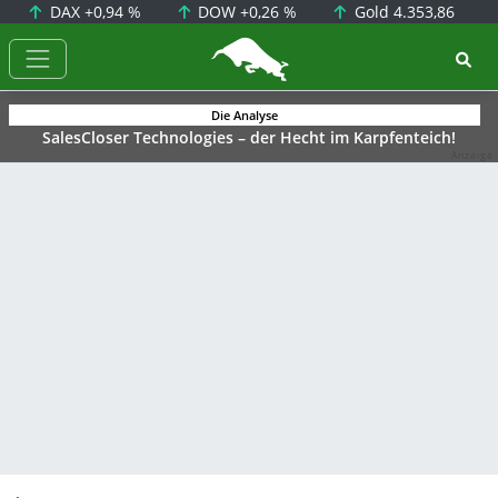
DAX
+0,94 %
DOW
+0,26 %
Gold
4.353,86
BörsenNEWS.de
Die Analyse
SalesCloser Technologies – der Hecht im Karpfenteich!
Anzeige