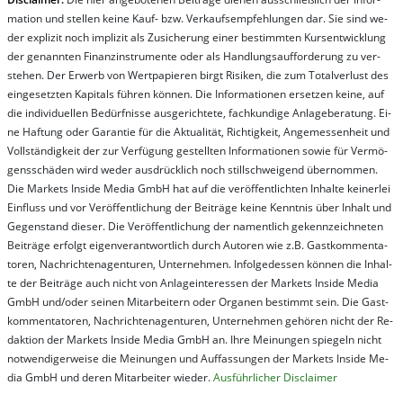
ma­t­ion und stel­len kei­ne Kauf- bzw. Ver­kaufs­em­pfeh­lung­en dar. Sie sind we­
der ex­pli­zit noch im­pli­zit als Zu­sich­er­ung ei­ner be­stim­mt­en Kurs­ent­wick­lung
der ge­nan­nt­en Fi­nanz­in­stru­men­te oder als Handl­ungs­auf­for­der­ung zu ver­
steh­en. Der Er­werb von Wert­pa­pier­en birgt Ri­si­ken, die zum To­tal­ver­lust des
ein­ge­setz­ten Ka­pi­tals füh­ren kön­nen. Die In­for­ma­tion­en er­setz­en kei­ne, auf
die in­di­vi­du­el­len Be­dür­fnis­se aus­ge­rich­te­te, fach­kun­di­ge An­la­ge­be­ra­tung. Ei­
ne Haf­tung oder Ga­ran­tie für die Ak­tu­ali­tät, Rich­tig­keit, An­ge­mes­sen­heit und
Vol­lständ­ig­keit der zur Ver­fü­gung ge­stel­lt­en In­for­ma­tion­en so­wie für Ver­mö­
gens­schä­den wird we­der aus­drück­lich noch stil­lschwei­gend über­nom­men.
Die Mar­kets In­side Me­dia GmbH hat auf die ver­öf­fent­lich­ten In­hal­te kei­ner­lei
Ein­fluss und vor Ver­öf­fent­lich­ung der Bei­trä­ge kei­ne Ken­nt­nis über In­halt und
Ge­gen­stand die­ser. Die Ver­öf­fent­lich­ung der na­ment­lich ge­kenn­zeich­net­en
Bei­trä­ge er­folgt ei­gen­ver­ant­wort­lich durch Au­tor­en wie z.B. Gast­kom­men­ta­
tor­en, Nach­richt­en­ag­en­tur­en, Un­ter­neh­men. In­fol­ge­des­sen kön­nen die In­hal­
te der Bei­trä­ge auch nicht von An­la­ge­in­te­res­sen der Mar­kets In­side Me­dia
GmbH und/oder sei­nen Mit­ar­bei­tern oder Or­ga­nen be­stim­mt sein. Die Gast­
kom­men­ta­tor­en, Nach­rich­ten­ag­en­tur­en, Un­ter­neh­men ge­hör­en nicht der Re­
dak­tion der Mar­kets In­side Me­dia GmbH an. Ihre Mei­nung­en spie­geln nicht
not­wen­di­ger­wei­se die Mei­nung­en und Auf­fas­sung­en der Mar­kets In­side Me­
dia GmbH und de­ren Mit­ar­bei­ter wie­der.
Aus­führ­lich­er Dis­clai­mer