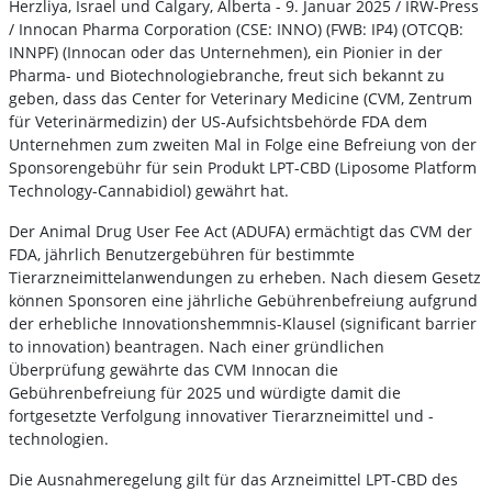
Herzliya, Israel und Calgary, Alberta - 9. Januar 2025 / IRW-Press
/ Innocan Pharma Corporation (CSE: INNO) (FWB: IP4) (OTCQB:
INNPF) (Innocan oder das Unternehmen), ein Pionier in der
Pharma- und Biotechnologiebranche, freut sich bekannt zu
geben, dass das Center for Veterinary Medicine (CVM, Zentrum
für Veterinärmedizin) der US-Aufsichtsbehörde FDA dem
Unternehmen zum zweiten Mal in Folge eine Befreiung von der
Sponsorengebühr für sein Produkt LPT-CBD (Liposome Platform
Technology-Cannabidiol) gewährt hat.
Der Animal Drug User Fee Act (ADUFA) ermächtigt das CVM der
FDA, jährlich Benutzergebühren für bestimmte
Tierarzneimittelanwendungen zu erheben. Nach diesem Gesetz
können Sponsoren eine jährliche Gebührenbefreiung aufgrund
der erhebliche Innovationshemmnis-Klausel (significant barrier
to innovation) beantragen. Nach einer gründlichen
Überprüfung gewährte das CVM Innocan die
Gebührenbefreiung für 2025 und würdigte damit die
fortgesetzte Verfolgung innovativer Tierarzneimittel und -
technologien.
Die Ausnahmeregelung gilt für das Arzneimittel LPT-CBD des