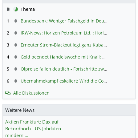
Pause
Thema
1
Bundesbank: Weniger Falschgeld in Deutschland
Hauptdi
2
IRW-News: Horizon Petroleum Ltd. : Horizon Petroleum beginnt mit der Testförderung im Projekt Lachowice in Polen und schließt die Platzierung einer überzeichneten Wandelanleihe ab
3
Erneuter Strom-Blackout legt ganz Kuba lahm
Hauptdiskus
4
Gold beendet Handelswoche mit Knall: Barrick Mining – Ist diese Aktie wieder ein Kauf?
5
Ölpreise fallen deutlich - Fortschritte zwischen USA und Iran belasten
6
Übernahmekampf eskaliert: Wird die Commerzbank italienisch?
Alle Diskussionen
Weitere News
Aktien Frankfurt: Dax auf
Rekordhoch - US-Jobdaten
mindern …