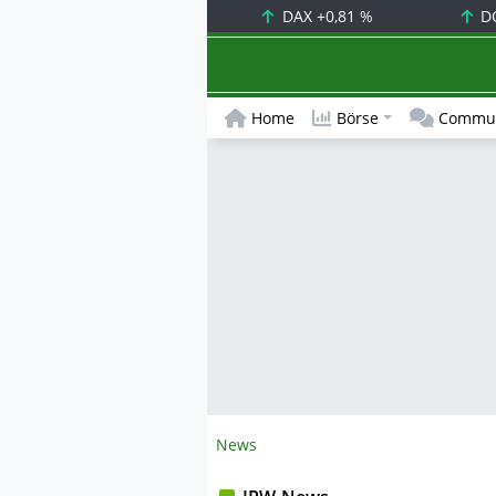
DAX
+0,81 %
D
Home
Börse
Commun
News