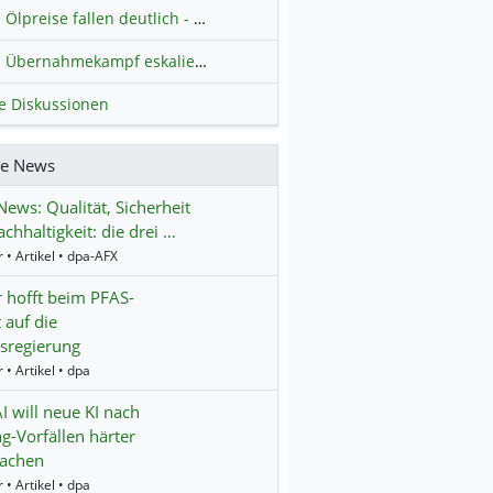
Ölpreise fallen deutlich - Fortschritte zwischen USA und Iran belasten
Übernahmekampf eskaliert: Wird die Commerzbank italienisch?
H
le Diskussionen
re News
ws: Qualität, Sicherheit
chhaltigkeit: die drei …
 • Artikel • dpa-AFX
 hofft beim PFAS-
 auf die
sregierung
 • Artikel • dpa
 will neue KI nach
g-Vorfällen härter
achen
 • Artikel • dpa