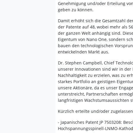
Genehmigung und/oder Erteilung von s
geben zu können.
Damit erhöht sich die Gesamtzahl der
der Patente auf 48, wobei mehr als 5
der ganzen Welt anhängig sind. Diese
Eigentum von Nano One, sondern sch
bauen den technologischen Vorsprun
entwickelnden Markt aus.
Dr. Stephen Campbell, Chief Technolo
unserer Innovationen sind wir in der 
Nachhaltigkeit zu erzielen, was zu e
starkes Portfolio an geistigen Eigen
unsere Aktionäre, da es unser Engag
unterstreicht, Partnerschaften ermög
langfristigen Wachstumsaussichten st
Kürzlich erteilte und/oder zugelassen
- Japanisches Patent JP 7503208: Besc
Hochspannungsspinell-LNMO-Kathoden