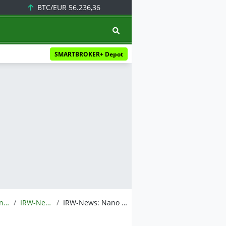
BTC/EUR
56.236,36
SMARTBROKER+ Depot
Meldungen
IRW-News
IRW-News: Nano One Materials Corp.: Nano One sichert sich elftes neues Patent im Jahr 2024