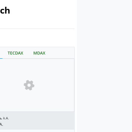
ich
TECDAX
MDAX
.
k.A.
A.