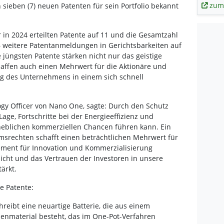
zum
ieben (7) neuen Patenten für sein Portfolio bekannt
 in 2024 erteilten Patente auf 11 und die Gesamtzahl
6 weitere Patentanmeldungen in Gerichtsbarkeiten auf
 jüngsten Patente stärken nicht nur das geistige
affen auch einen Mehrwert für die Aktionäre und
g des Unternehmens in einem sich schnell
gy Officer von Nano One, sagte: Durch den Schutz
Lage, Fortschritte bei der Energieeffizienz und
rheblichen kommerziellen Chancen führen kann. Ein
tumsrechten schafft einen beträchtlichen Mehrwert für
ement für Innovation und Kommerzialisierung
licht und das Vertrauen der Investoren in unsere
ärkt.
e Patente:
hreibt eine neuartige Batterie, die aus einem
material besteht, das im One-Pot-Verfahren