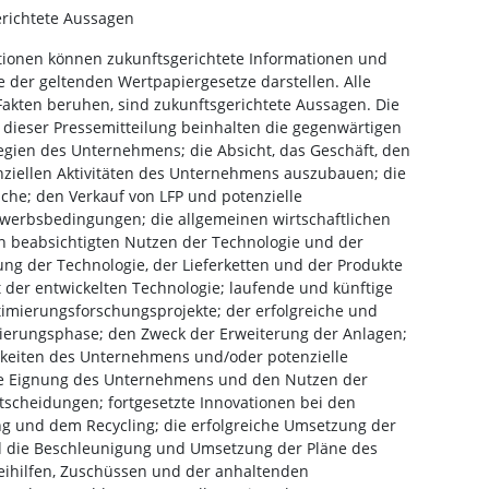
erichtete Aussagen
tionen können zukunftsgerichtete Informationen und
 der geltenden Wertpapiergesetze darstellen. Alle
 Fakten beruhen, sind zukunftsgerichtete Aussagen. Die
 dieser Pressemitteilung beinhalten die gegenwärtigen
egien des Unternehmens; die Absicht, das Geschäft, den
nziellen Aktivitäten des Unternehmens auszubauen; die
che; den Verkauf von LFP und potenzielle
werbsbedingungen; die allgemeinen wirtschaftlichen
n beabsichtigten Nutzen der Technologie und der
ng der Technologie, der Lieferketten und der Produkte
 der entwickelten Technologie; laufende und künftige
timierungsforschungsprojekte; der erfolgreiche und
sierungsphase; den Zweck der Erweiterung der Anlagen;
chkeiten des Unternehmens und/oder potenzielle
lle Eignung des Unternehmens und den Nutzen der
tscheidungen; fortgesetzte Innovationen bei den
ng und dem Recycling; die erfolgreiche Umsetzung der
 die Beschleunigung und Umsetzung der Pläne des
eihilfen, Zuschüssen und der anhaltenden