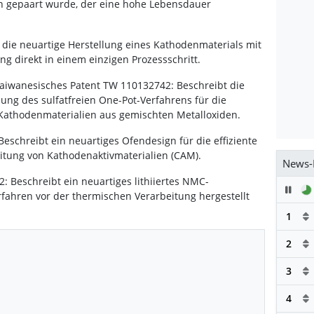
en gepaart wurde, der eine hohe Lebensdauer
t die neuartige Herstellung eines Kathodenmaterials mit
g direkt in einem einzigen Prozessschritt.
taiwanesisches Patent TW 110132742: Beschreibt die
g des sulfatfreien One-Pot-Verfahrens für die
n Kathodenmaterialien aus gemischten Metalloxiden.
eschreibt ein neuartiges Ofendesign für die effiziente
itung von Kathodenaktivmaterialien (CAM).
News-
: Beschreibt ein neuartiges lithiiertes NMC-
Pau
rfahren vor der thermischen Verarbeitung hergestellt
1
2
3
4