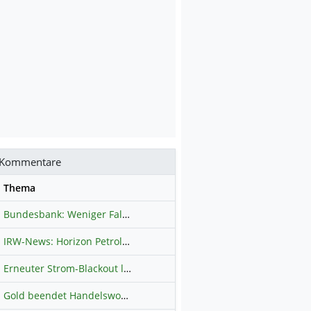
Kommentare
se
Thema
Bundesbank: Weniger Falschgeld in Deutschland
Hauptdiskussion
IRW-News: Horizon Petroleum Ltd. : Horizon Petroleum beginnt mit der Testförderung im Projekt Lachowice in Polen und schließt die Platzierung einer überzeichneten Wandelanleihe ab
Erneuter Strom-Blackout legt ganz Kuba lahm
Hauptdiskussion
Gold beendet Handelswoche mit Knall: Barrick Mining – Ist diese Aktie wieder ein Kauf?