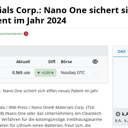
ls Corp.: Nano One sichert s
ent im Jahr 2024
 kommentieren:
0
DAX
Aktuell
Diff.
Börse
0,565
Nasdaq OTC
+0,09 %
Watchlist
USD
 Nano One sichert sich elftes neues Patent im Jahr
da / IRW-Press / Nano One® Materials Corp. (TSX:
B) (Nano One oder das Unternehmen), ein Cleantech-
k.A
Verfahren für die kostengünstige, treibhausgasarme
k.A.
k.
ien für Lithium-Ionen-Batterien, freut sich, die