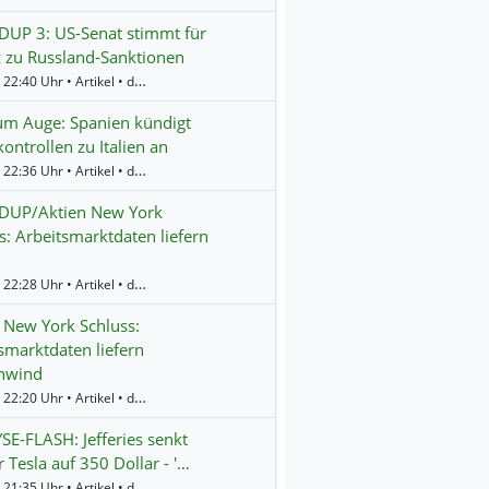
UP 3: US-Senat stimmt für
 zu Russland-Sanktionen
Gestern 22:40 Uhr • Artikel • dpa-AFX
um Auge: Spanien kündigt
ontrollen zu Italien an
Gestern 22:36 Uhr • Artikel • dpa-AFX
UP/Aktien New York
s: Arbeitsmarktdaten liefern
Gestern 22:28 Uhr • Artikel • dpa-AFX
 New York Schluss:
smarktdaten liefern
nwind
Gestern 22:20 Uhr • Artikel • dpa-AFX
E-FLASH: Jefferies senkt
r Tesla auf 350 Dollar - '…
Gestern 21:35 Uhr • Artikel • dpa-AFX