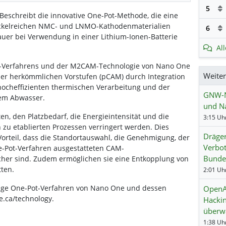
5
Beschreibt die innovative One-Pot-Methode, die eine
ickelreichen NMC- und LNMO-Kathodenmaterialien
6
dauer bei Verwendung in einer Lithium-Ionen-Batterie
Al
Pot-Verfahrens und der M2CAM-Technologie von Nano One
Weite
 der herkömmlichen Vorstufen (pCAM) durch Integration
 hocheffizienten thermischen Verarbeitung und der
GNW-Ne
gem Abwasser.
und Na
ten, den Platzbedarf, die Energieintensität und die
3:15 Uhr
zu etablierten Prozessen verringert werden. Dies
Dräger
Vorteil, dass die Standortauswahl, die Genehmigung, der
Verbot
e-Pot-Verfahren ausgestatteten CAM-
Bunde
cher sind. Zudem ermöglichen sie eine Entkopplung von
ten.
2:01 Uhr
tige One-Pot-Verfahren von Nano One und dessen
OpenAI
e.ca/technology.
Hackin
überw
1:38 Uhr