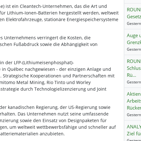
) ist ein Cleantech-Unternehmen, das die Art und
ROUND
für Lithium-Ionen-Batterien hergestellt werden, weltweit
Gesetz
n Elektrofahrzeuge, stationäre Energiespeichersysteme
Auge 
s Unternehmens verringert die Kosten, die
Grenzk
schen Fußabdruck sowie die Abhängigkeit von
ROUND
d in der LFP-(Lithiumeisenphosphat)-
Schlus
 in Québec nachgewiesen - der einzigen Anlage und
Rü…
s. Strategische Kooperationen und Partnerschaften mit
itomo Metal Mining, Rio Tinto und Worley
strategie durch Technologielizenzierung und Joint
Aktien
Arbeit
der kanadischen Regierung, der US-Regierung sowie
Rücke
erhalten. Das Unternehmen nutzt seine umfassende
enzierung sowie den Einsatz von Designpaketen für
ANALYS
en, um weltweit wettbewerbsfähige und schneller auf
Ziel fü
tteriematerialien anzubieten.