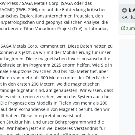
IRW-Press / SAGA Metals Corp. (SAGA oder das
AGMF) (FWB: 20H), ein auf die Entdeckung kritischer
k.A
kanisches Explorationsunternehmen freut sich, den
k.A.
k.
en/petrologischen und geophysikalischen Analyse, die
zum
ohrbereite Titan-Vanadium-Projekt (Ti-V) in Labrador,
 SAGA Metals Corp. kommentiert: Diese Daten hätten zu
nen als jetzt, da wir mit der Mobilisierung für unser
r beginnen. Diese magnetischen Inversionsabschnitte
Bohrzielen im Programm 2025 enorm helfen. Wie Sie in
male Hauptzone zwischen 200 bis 400 Meter tief, aber
 Tiefen von mehr als 600 Metern unter der Oberfläche
st in den ersten 200 Metern, wo die magnetischen
ständige Signatur sind, am genauesten. Wir wissen, dass
rde es mich freuen zu sehen, wenn das System auch bei
Die Prognose des Modells in Tiefen von mehr als 200
e auf dem Vorhandensein von Magnetit beruht, den wir
lt haben. Diese Interpretation weist auf
en Struktur hin, und unser Bohrprogramm wird die
en. Wir haben jetzt ein viel besseres Verständnis für
ur und wir freuen uns darauf, während weiterer