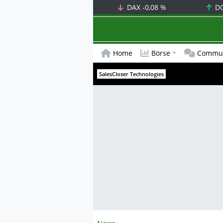
DAX
-0,08 %
D
Home
Börse
Commun
SalesCloser Technologies