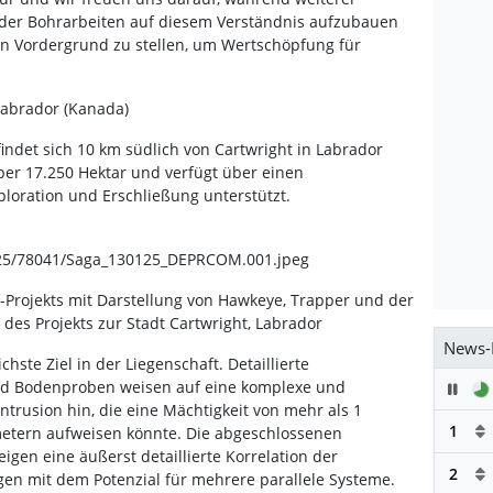
 der Bohrarbeiten auf diesem Verständnis aufzubauen
den Vordergrund zu stellen, um Wertschöpfung für
Labrador (Kanada)
indet sich 10 km südlich von Cartwright in Labrador
über 17.250 Hektar und verfügt über einen
ploration und Erschließung unterstützt.
25/78041/Saga_130125_DEPRCOM.001.jpeg
V-Projekts mit Darstellung von Hawkeye, Trapper und der
es Projekts zur Stadt Cartwright, Labrador
News-
hste Ziel in der Liegenschaft. Detaillierte
nd Bodenproben weisen auf eine komplexe und
Pau
ntrusion hin, die eine Mächtigkeit von mehr als 1
1
metern aufweisen könnte. Die abgeschlossenen
gen eine äußerst detaillierte Korrelation der
2
n mit dem Potenzial für mehrere parallele Systeme.