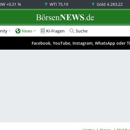
OW
+0,31 %
WTI
75,19
Gold
4.283,22
BörsenNEWS.de
ity
News
KI-Fragen
Suche
Facebook, YouTube, Instagram, WhatsApp oder T
BörsenNEWS.de