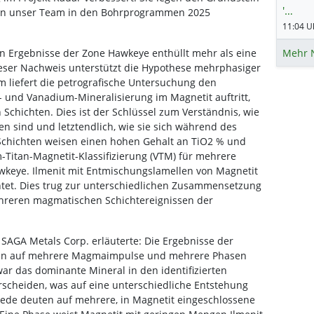
'…
enen unser Team in den Bohrprogrammen 2025
11:04 Uh
Mehr 
hen Ergebnisse der Zone Hawkeye enthüllt mehr als eine
ser Nachweis unterstützt die Hypothese mehrphasiger
 liefert die petrografische Untersuchung den
n- und Vanadium-Mineralisierung im Magnetit auftritt,
 Schichten. Dies ist der Schlüssel zum Verständnis, wie
n sind und letztendlich, wie sie sich während des
Schichten weisen einen hohen Gehalt an TiO2 % und
Titan-Magnetit-Klassifizierung (VTM) für mehrere
awkeye. Ilmenit mit Entmischungslamellen von Magnetit
tet. Dies trug zur unterschiedlichen Zusammensetzung
ehreren magmatischen Schichtereignissen der
SAGA Metals Corp. erläuterte: Die Ergebnisse der
ssen auf mehrere Magmaimpulse und mehrere Phasen
ar das dominante Mineral in den identifizierten
erscheiden, was auf eine unterschiedliche Entstehung
iede deuten auf mehrere, in Magnetit eingeschlossene