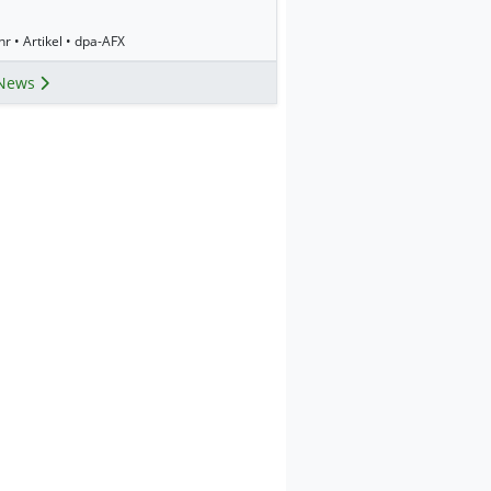
r • Artikel • dpa-AFX
News