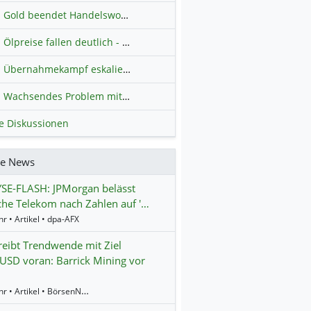
Gold beendet Handelswoche mit Knall: Barrick Mining – Ist diese Aktie wieder ein Kauf?
Ölpreise fallen deutlich - Fortschritte zwischen USA und Iran belasten
Übernahmekampf eskaliert: Wird die Commerzbank italienisch?
H
Wachsendes Problem mit kriminellen Kunden im Online-Handel
H
le Diskussionen
re News
SE-FLASH: JPMorgan belässt
he Telekom nach Zahlen auf '…
r • Artikel • dpa-AFX
reibt Trendwende mit Ziel
USD voran: Barrick Mining vor
11:18 Uhr • Artikel • BörsenNEWS.de