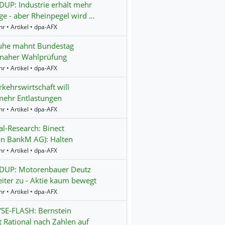
UP: Industrie erhält mehr
ge - aber Rheinpegel wird …
r • Artikel • dpa-AFX
ruhe mahnt Bundestag
tnaher Wahlprüfung
r • Artikel • dpa-AFX
rkehrswirtschaft will
mehr Entlastungen
r • Artikel • dpa-AFX
al-Research: Binect
on BankM AG): Halten
r • Artikel • dpa-AFX
UP: Motorenbauer Deutz
eiter zu - Aktie kaum bewegt
r • Artikel • dpa-AFX
SE-FLASH: Bernstein
t Rational nach Zahlen auf