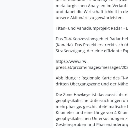
metallurgischen Analysen im Verlauf
und dabei die Wirtschaftlichkeit in 
unsere Aktionäre zu gewährleisten.
Titan- und Vanadiumprojekt Radar - 
Das Ti-V-Konzessionsgebiet Radar bef
(Kanada). Das Projekt erstreckt sich 
Straßenzugang, der eine effiziente Ex
https://www.irw-
press.at/prcom/images/messages/20
Abbildung 1: Regionale Karte des Ti-
dritten Übergangszone und der Nähe d
Die Zone Hawkeye ist das aussichtsreic
geophysikalische Untersuchungen u
mehrphasige, geschichtete mafische I
Kilometer und eine Länge von 4 Kilo
geophysikalischen Untersuchungen zei
Gesteinsproben und Phasenänderunge