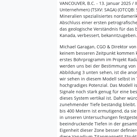
VANCOUVER, B.C. - 13. Januar 2025 / 
Unternehmen) (TSXV: SAGA) (OTCQB: S
Mineralien spezialisiertes nordameri
Abschluss einer ersten petrografisch
das geologische Verständnis für das b
Kanada, verbessert, bekanntzugeben.
Michael Garagan, CGO & Direktor von
keinem besseren Zeitpunkt kommen kön
erstes Bohrprogramm im Projekt Rada
werden uns bei der Bestimmung von 
Abbildung 3 unten sehen, ist die ano
wir sehen in diesem Modell selbst in
hochgradiges Potenzial. Das Modell i
Signale noch stark genug für eine be
dieses System vertikal ist. Daher wü
zunehmender Tiefe beständig bleibt. 
bis 400 Metern ist ermutigend, da si
in unseren Untersuchungen festgestel
beeindruckende Tiefen in der gesamt
Eigenheit dieser Zone besser definier
diese Vanadium-Titanmagnetit-Strukt