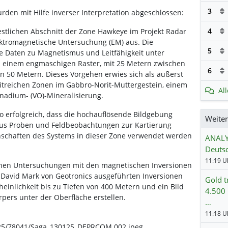
3
den mit Hilfe inverser Interpretation abgeschlossen:
4
tlichen Abschnitt der Zone Hawkeye im Projekt Radar
ektromagnetische Untersuchung (EM) aus. Die
5
e Daten zu Magnetismus und Leitfähigkeit unter
einem engmaschigen Raster, mit 25 Metern zwischen
6
n 50 Metern. Dieses Vorgehen erwies sich als äußerst
titreichen Zonen im Gabbro-Norit-Muttergestein, einem
Al
Vanadium- (VO)-Mineralisierung.
 erfolgreich, dass die hochauflösende Bildgebung
Weite
us Proben und Feldbeobachtungen zur Kartierung
enschaften des Systems in dieser Zone verwendet werden
ANALY
Deutsc
11:19 Uh
schen Untersuchungen mit den magnetischen Inversionen
 David Mark von Geotronics ausgeführten Inversionen
Gold t
inlichkeit bis zu Tiefen von 400 Metern und ein Bild
4.500 
pers unter der Oberfläche erstellen.
…
25/78041/Saga_130125_DEPRCOM.002.jpeg