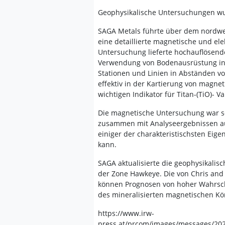
Geophysikalische Untersuchungen wur
SAGA Metals führte über dem nordwes
eine detaillierte magnetische und el
Untersuchung lieferte hochauflösend
Verwendung von Bodenausrüstung in 
Stationen und Linien in Abständen vo
effektiv in der Kartierung von magne
wichtigen Indikator für Titan-(TiO)- 
Die magnetische Untersuchung war so
zusammen mit Analyseergebnissen a
einiger der charakteristischsten Eig
kann.
SAGA aktualisierte die geophysikali
der Zone Hawkeye. Die von Chris and
können Prognosen von hoher Wahrsche
des mineralisierten magnetischen Kör
https://www.irw-
press.at/prcom/images/messages/20