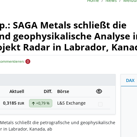
Home
News
.: SAGA Metals schließt die
nd geophysikalische Analyse 
jekt Radar in Labrador, Kana
 kommentieren:
0
DAX
Aktuell
Diff.
Börse
0,3185
L&S Exchange
+0,79 %
Watchlist
EUR
etals schließt die petrografische und geophysikalische
r in Labrador, Kanada, ab