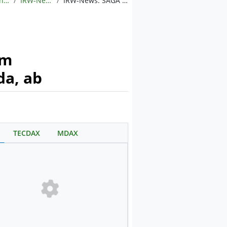
Meldungen
IRW-News
IRW-News: SAGA Metals Corp.: SAGA Metals schließt die petrografische und geophysikalische Analyse im bohrbereiten Projekt Radar in Labrador, Kanada, ab
im
da, ab
TECDAX
MDAX