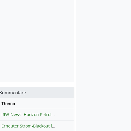
Kommentare
se
Thema
IRW-News: Horizon Petroleum Ltd. : Horizon Petroleum beginnt mit der Testförderung im Projekt Lachowice in Polen und schließt die Platzierung einer überzeichneten Wandelanleihe ab
Erneuter Strom-Blackout legt ganz Kuba lahm
Hauptdiskussion