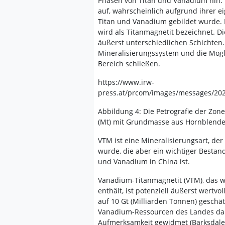
Phasen von Titan und Vanadium hin. 
auf, wahrscheinlich aufgrund ihrer e
Titan und Vanadium gebildet wurde. I
wird als Titanmagnetit bezeichnet. D
äußerst unterschiedlichen Schichten. 
Mineralisierungssystem und die Mögl
Bereich schließen.
https://www.irw-
press.at/prcom/images/messages/20
Abbildung 4: Die Petrografie der Zo
(Mt) mit Grundmasse aus Hornblende (
VTM ist eine Mineralisierungsart, de
wurde, die aber ein wichtiger Bestan
und Vanadium in China ist.
Vanadium-Titanmagnetit (VTM), das w
enthält, ist potenziell äußerst wertv
auf 10 Gt (Milliarden Tonnen) geschät
Vanadium-Ressourcen des Landes da
Aufmerksamkeit gewidmet (Barksdale, 