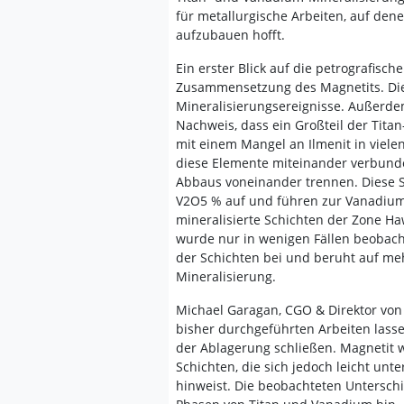
für metallurgische Arbeiten, auf d
aufzubauen hofft.
Ein erster Blick auf die petrografisc
Zusammensetzung des Magnetits. Die
Mineralisierungsereignisse. Außerdem
Nachweis, dass ein Großteil der Tita
mit einem Mangel an Ilmenit in vielen
diese Elemente miteinander verbunde
Abbaus voneinander trennen. Diese 
V2O5 % auf und führen zur Vanadium-
mineralisierte Schichten der Zone H
wurde nur in wenigen Fällen beobach
der Schichten bei und beruht auf m
Mineralisierung.
Michael Garagan, CGO & Direktor von 
bisher durchgeführten Arbeiten la
der Ablagerung schließen. Magnetit w
Schichten, die sich jedoch leicht unt
hinweist. Die beobachteten Untersch