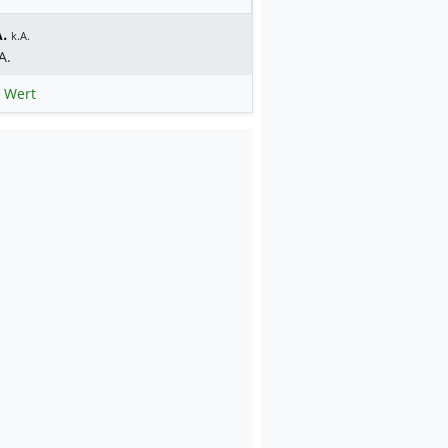
.
k.A.
A.
 Wert