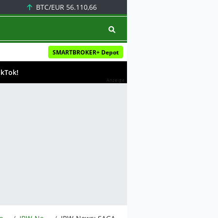
BTC/EUR
56.110,66
SMARTBROKER+ Depot
ikTok!
Anzeige