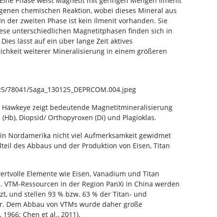
Eine Phase weist Magnetit mit geringen Mengen Ilmenit
igenen chemischen Reaktion, wobei dieses Mineral aus
n der zweiten Phase ist kein Ilmenit vorhanden. Sie
iese unterschiedlichen Magnetitphasen finden sich in
Dies lässt auf ein über lange Zeit aktives
ichkeit weiterer Mineralisierung in einem größeren
25/78041/Saga_130125_DEPRCOM.004.jpeg
ne Hawkeye zeigt bedeutende Magnetitmineralisierung
Hb), Diopsid/ Orthopyroxen (Di) und Plagioklas.
r in Nordamerika nicht viel Aufmerksamkeit gewidmet
dteil des Abbaus und der Produktion von Eisen, Titan
ertvolle Elemente wie Eisen, Vanadium und Titan
oll. VTM-Ressourcen in der Region PanXi in China werden
zt, und stellen 93 % bzw. 63 % der Titan- und
r. Dem Abbau von VTMs wurde daher große
1966; Chen et al., 2011).