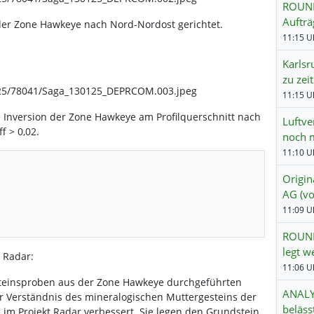
ROUND
Aufträ
der Zone Hawkeye nach Nord-Nordost gerichtet.
11:15 Uh
Karls
zu zei
25/78041/Saga_130125_DEPRCOM.003.jpeg
11:15 Uh
 Inversion der Zone Hawkeye am Profilquerschnitt nach
Luftve
f > 0,02.
noch 
11:10 Uh
Origin
AG (v
11:09 Uh
ROUND
legt w
t Radar:
11:06 Uh
Gesteinsproben aus der Zone Hawkeye durchgeführten
ANALY
r Verständnis des mineralogischen Muttergesteins der
beläss
im Projekt Radar verbessert. Sie legen den Grundstein