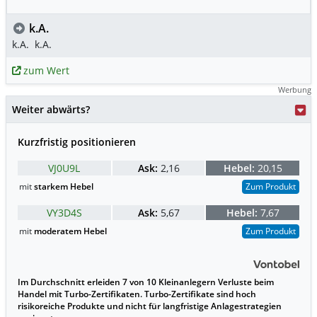
k.A.
k.A.
k.A.
zum Wert
Werbung
Weiter abwärts?
Kurzfristig positionieren
VJ0U9L
Ask:
2,16
Hebel:
20,15
mit
starkem Hebel
Zum Produkt
VY3D4S
Ask:
5,67
Hebel:
7,67
mit
moderatem Hebel
Zum Produkt
Im Durchschnitt erleiden 7 von 10 Kleinanlegern Verluste beim
Handel mit Turbo-Zertifikaten. Turbo-Zertifikate sind hoch
risikoreiche Produkte und nicht für langfristige Anlagestrategien