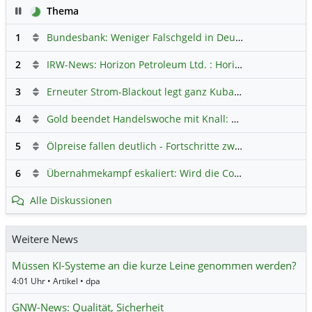
Pause
Thema
1
Bundesbank: Weniger Falschgeld in Deutschland
Hauptdi
2
IRW-News: Horizon Petroleum Ltd. : Horizon Petroleum beginnt mit der Testförderung im Projekt Lachowice in Polen und schließt die Platzierung einer überzeichneten Wandelanleihe ab
3
Erneuter Strom-Blackout legt ganz Kuba lahm
Hauptdiskus
4
Gold beendet Handelswoche mit Knall: Barrick Mining – Ist diese Aktie wieder ein Kauf?
5
Ölpreise fallen deutlich - Fortschritte zwischen USA und Iran belasten
6
Übernahmekampf eskaliert: Wird die Commerzbank italienisch?
Alle Diskussionen
Weitere News
Müssen KI-Systeme an die kurze Leine genommen werden?
4:01 Uhr • Artikel • dpa
GNW-News: Qualität, Sicherheit