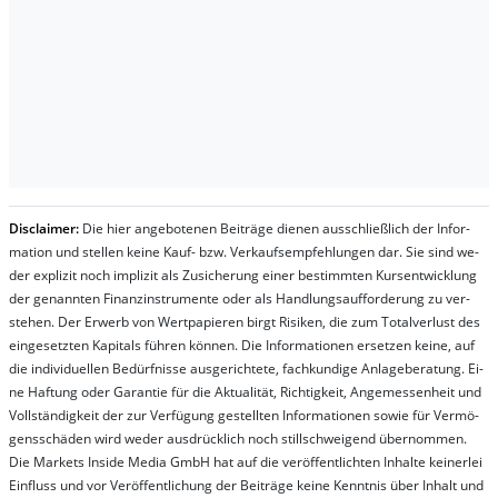
Dis­clai­mer:
Die hier an­ge­bo­te­nen Bei­trä­ge die­nen aus­schließ­lich der In­for­
ma­t­ion und stel­len kei­ne Kauf- bzw. Ver­kaufs­em­pfeh­lung­en dar. Sie sind we­
der ex­pli­zit noch im­pli­zit als Zu­sich­er­ung ei­ner be­stim­mt­en Kurs­ent­wick­lung
der ge­nan­nt­en Fi­nanz­in­stru­men­te oder als Handl­ungs­auf­for­der­ung zu ver­
steh­en. Der Er­werb von Wert­pa­pier­en birgt Ri­si­ken, die zum To­tal­ver­lust des
ein­ge­setz­ten Ka­pi­tals füh­ren kön­nen. Die In­for­ma­tion­en er­setz­en kei­ne, auf
die in­di­vi­du­el­len Be­dür­fnis­se aus­ge­rich­te­te, fach­kun­di­ge An­la­ge­be­ra­tung. Ei­
ne Haf­tung oder Ga­ran­tie für die Ak­tu­ali­tät, Rich­tig­keit, An­ge­mes­sen­heit und
Vol­lständ­ig­keit der zur Ver­fü­gung ge­stel­lt­en In­for­ma­tion­en so­wie für Ver­mö­
gens­schä­den wird we­der aus­drück­lich noch stil­lschwei­gend über­nom­men.
Die Mar­kets In­side Me­dia GmbH hat auf die ver­öf­fent­lich­ten In­hal­te kei­ner­lei
Ein­fluss und vor Ver­öf­fent­lich­ung der Bei­trä­ge kei­ne Ken­nt­nis über In­halt und