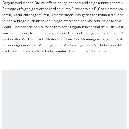
Ge­gen­stand die­ser. Die Ver­öf­fent­lich­ung der na­ment­lich ge­kenn­zeich­net­en
Bei­trä­ge er­folgt ei­gen­ver­ant­wort­lich durch Au­tor­en wie z.B. Gast­kom­men­ta­
tor­en, Nach­richt­en­ag­en­tur­en, Un­ter­neh­men. In­fol­ge­des­sen kön­nen die In­hal­
te der Bei­trä­ge auch nicht von An­la­ge­in­te­res­sen der Mar­kets In­side Me­dia
GmbH und/oder sei­nen Mit­ar­bei­tern oder Or­ga­nen be­stim­mt sein. Die Gast­
kom­men­ta­tor­en, Nach­rich­ten­ag­en­tur­en, Un­ter­neh­men ge­hör­en nicht der Re­
dak­tion der Mar­kets In­side Me­dia GmbH an. Ihre Mei­nung­en spie­geln nicht
not­wen­di­ger­wei­se die Mei­nung­en und Auf­fas­sung­en der Mar­kets In­side Me­
dia GmbH und de­ren Mit­ar­bei­ter wie­der.
Aus­führ­lich­er Dis­clai­mer