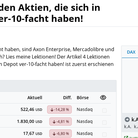
en Aktien, die sich in
r-10-facht haben!
cht haben, sind Axon Enterprise, Mercadolibre und
DAX
h? Lies meine Lektionen! Der Artikel 4 Lektionen
m Depot ver-10-facht haben! ist zuerst erschienen
Aktuell
Diff.
Börse
522,46
Nasdaq
-14,28 %
Watchlist
USD
k.A
1.830,00
Nasdaq
-4,81 %
Watchlist
USD
k.A.
k.
17,67
Nasdaq
-6,80 %
Watchlist
USD
zum