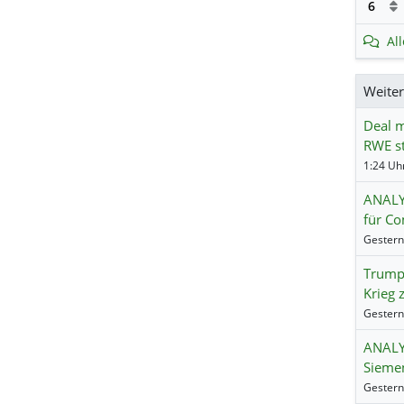
6
Al
Weite
Deal m
RWE st
1:24 Uhr
ANALY
für Co
Trump:
Krieg 
ANALY
Siemen