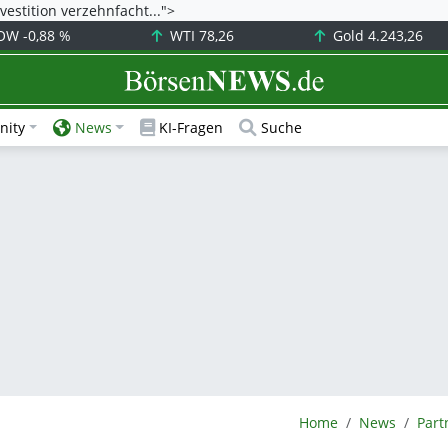
vestition verzehnfacht...">
OW
-0,88 %
WTI
78,26
Gold
4.243,26
BörsenNEWS.de
ity
News
KI-Fragen
Suche
BörsenNEWS.de
Home
News
Part