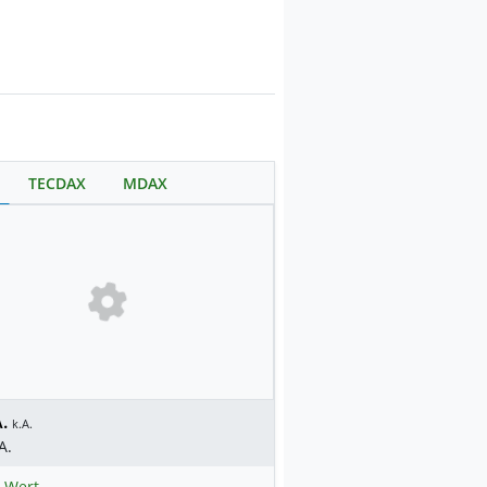
TECDAX
MDAX
.
k.A.
A.
 Wert