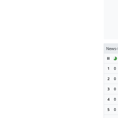
News-
Pau
1
2
3
4
5