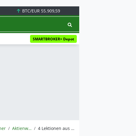
BTC/EUR
55.909,59
SMARTBROKER+ Depot
ner
Aktienwelt360
4 Lektionen aus den Aktien, die sich in meinem Depot ver-10-facht haben!