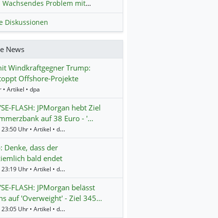
Wachsendes Problem mit kriminellen Kunden im Online-Handel
H
le Diskussionen
re News
it Windkraftgegner Trump:
oppt Offshore-Projekte
 • Artikel • dpa
SE-FLASH: JPMorgan hebt Ziel
mmerzbank auf 38 Euro - '…
Gestern 23:50 Uhr • Artikel • dpa-AFX
 Denke, dass der
ziemlich bald endet
Gestern 23:19 Uhr • Artikel • dpa-AFX
SE-FLASH: JPMorgan belässt
s auf 'Overweight' - Ziel 345…
Gestern 23:05 Uhr • Artikel • dpa-AFX