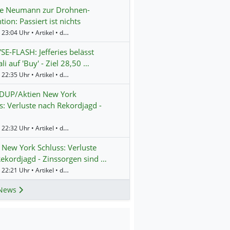
te Neumann zur Drohnen-
tion: Passiert ist nichts
Gestern 23:04 Uhr • Artikel • dpa-AFX
E-FLASH: Jefferies belässt
li auf 'Buy' - Ziel 28,50 …
Gestern 22:35 Uhr • Artikel • dpa-AFX
UP/Aktien New York
s: Verluste nach Rekordjagd -
Gestern 22:32 Uhr • Artikel • dpa-AFX
 New York Schluss: Verluste
ekordjagd - Zinssorgen sind …
Gestern 22:21 Uhr • Artikel • dpa-AFX
News