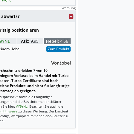
Werbung
 abwärts?
ristig positionieren
9YNL
Ask:
9,95
Hebel:
4,56
einem Hebel
Zum Produkt
chschnitt erleiden 7 von 10
nlegern Verluste beim Handel mit Turbo-
ikaten. Turbo-Zertifikate sind hoch
reiche Produkte und nicht für langfristige
strategien geeignet.
sisprospekt sowie die Endgültigen
ungen und die Basisinformationsblätter
n Sie hier:
VY9YNL
. Beachten Sie auch die
en Hinweise
zu dieser Werbung. Der Emittent
echtigt, Wertpapiere mit open end-Laufzeit zu
en.