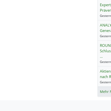
Exper
Präven
ANALYS
Genera
ROUND
Schlus
…
Aktien
nach R
Mehr 