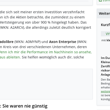
die sich seit meiner ersten Investition verzehnfacht
Weiter
n ich die Aktien betrachte, die zumindest zu einem
 Wertsteigerung von über 900 % hingelegt haben. Das
Kurzf
WKN: A2ARCV), die allerdings zuletzt deutlich korrigiert
VY
mit
kl
adolibre
(WKN: A0MYNP) und
Axon Enterprise
(WKN:
n Kreis von drei verschiedenen Unternehmen, deren
enn ich mir die Performance im Nachhinein so ansehe,
aus ableiten.
Sie helfen womöglich auch dir, solche
Im Dur
Kleina
Zertif
risiko
Anlage
Den Ba
Beding
erhalte
weiter
ist ber
kündig
: Sie waren nie günstig