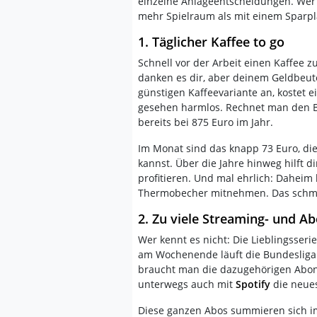
einzelne Anlageentscheidungen. Wer
mehr Spielraum als mit einem Sparpla
1. Täglicher Kaffee to go
Schnell vor der Arbeit einen Kaffee
danken es dir, aber deinem Geldbeute
günstigen Kaffeevariante an, kostet e
gesehen harmlos. Rechnet man den Be
bereits bei 875 Euro im Jahr.
Im Monat sind das knapp 73 Euro, die
kannst. Über die Jahre hinweg hilft di
profitieren. Und mal ehrlich: Daheim
Thermobecher mitnehmen. Das schmeck
2. Zu viele Streaming- und A
Wer kennt es nicht: Die Lieblingsserie
am Wochenende läuft die Bundesliga 
braucht man die dazugehörigen Abon
unterwegs auch mit
Spotify
die neue
Diese ganzen Abos summieren sich im