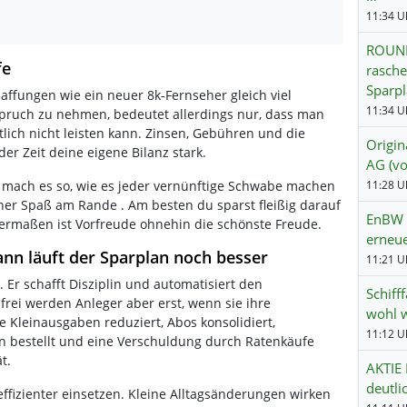
11:34 Uh
ROUND
fe
rasche
Sparp
ffungen wie ein neuer 8k-Fernseher gleich viel
11:34 Uh
spruch zu nehmen, bedeutet allerdings nur, dass man
tlich nicht leisten kann. Zinsen, Gebühren und die
Origin
der Zeit deine eigene Bilanz stark.
AG (v
11:28 Uh
 mach es so, wie es jeder vernünftige Schwabe machen
iner Spaß am Rande . Am besten du sparst fleißig darauf
EnBW v
ermaßen ist Vorfreude ohnehin die schönste Freude.
erneue
ann läuft der Sparplan noch besser
11:21 Uh
. Er schafft Disziplin und automatisiert den
Schiff
frei werden Anleger aber erst, wenn sie ihre
wohl w
 Kleinausgaben reduziert, Abos konsolidiert,
11:12 Uh
en bestellt und eine Verschuldung durch Ratenkäufe
t.
AKTIE
deutli
ffizienter einsetzen. Kleine Alltagsänderungen wirken