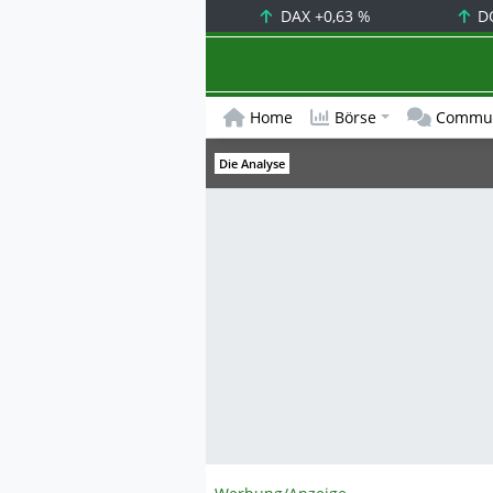
DAX
+0,63 %
D
Home
Börse
Commun
Die Analyse