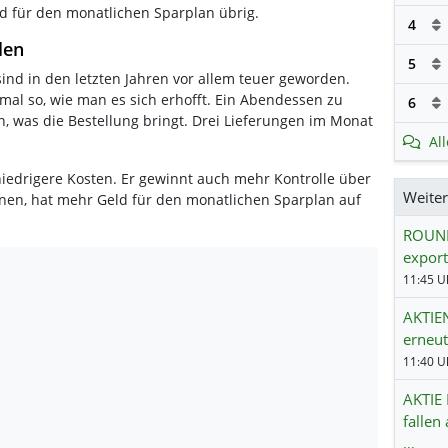
d für den monatlichen Sparplan übrig.
4
len
5
sind in den letzten Jahren vor allem teuer geworden.
al so, wie man es sich erhofft. Ein Abendessen zu
6
en, was die Bestellung bringt. Drei Lieferungen im Monat
Al
 niedrigere Kosten. Er gewinnt auch mehr Kontrolle über
Weite
hnen, hat mehr Geld für den monatlichen Sparplan auf
ROUND
export
11:45 Uh
AKTIE
erneu
11:40 Uh
AKTIE 
fallen
…