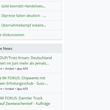
Gold beendet Handelswoche mit Knall: Barrick Mining – Ist diese Aktie wieder ein Kauf?
Ölpreise fallen deutlich - Fortschritte zwischen USA und Iran belasten
Übernahmekampf eskaliert: Wird die Commerzbank italienisch?
H
le Diskussionen
re News
UP/Trotz Krisen: Deutschland
iert im Juni mehr als jemals…
r • Artikel • dpa-AFX
N IM FOKUS: Chipwerte mit
tem Erholungsschub - Suss-…
r • Artikel • dpa-AFX
IM FOKUS: Daimler Truck
 auf Zweiwochentief - Aufträge