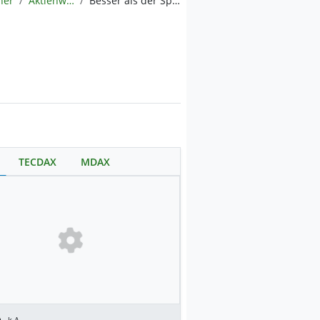
ner
Aktienwelt360
Besser als der Sparplan: Diese 5 Konsum-Gewohnheiten kosten dich deine finanzielle Freiheit
TECDAX
MDAX
.
k.A.