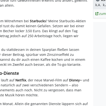
 diese fünf Gewohnheiten erkennt und ändert, gewinnt
k.A.
k.
n allein.
zum
 zum Mitnehmen bei
Starbucks
? Meine Starbucks-Aktien
l tust du damit keinen Gefallen. Setzen wir bei einer
in Becher locker 3,50 Euro. Das klingt auf den Tag
trag jedoch auf 250 Arbeitstage hoch, liegen wir
 du stattdessen in deinen Sparplan fließen lassen
r dieser Beitrag, spürbar vom Zinszinseffekt zu
 kannst du dir auch einen Kaffee kochen und in einem
t im Zweifel auch besser, als die To-go-Variante.
bo-Dienste
 läuft auf
Netflix
, der neue Marvel-Film auf
Disney
+ und
natürlich auf zwei verschiedenen Sendern – also
nements auch noch. Nicht zu vergessen, dass man
ste Musik hören möchte.
 Monat. Allein die genannten Dienste läppern sich auf