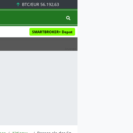
BTC/EUR
56.192,63
SMARTBROKER+ Depot
Anzeige