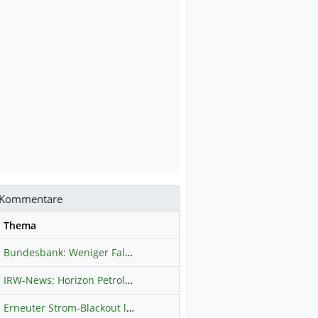
Kommentare
se
Thema
Bundesbank: Weniger Falschgeld in Deutschland
Hauptdiskussion
IRW-News: Horizon Petroleum Ltd. : Horizon Petroleum beginnt mit der Testförderung im Projekt Lachowice in Polen und schließt die Platzierung einer überzeichneten Wandelanleihe ab
Erneuter Strom-Blackout legt ganz Kuba lahm
Hauptdiskussion