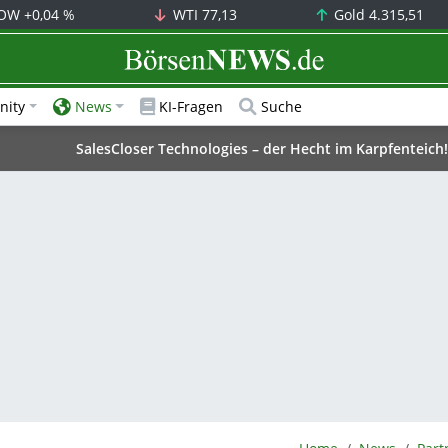
OW
+0,04 %
WTI
77,13
Gold
4.315,51
BörsenNEWS.de
ity
News
KI-Fragen
Suche
SalesCloser Technologies – der Hecht im Karpfenteich!
BörsenNEWS.de