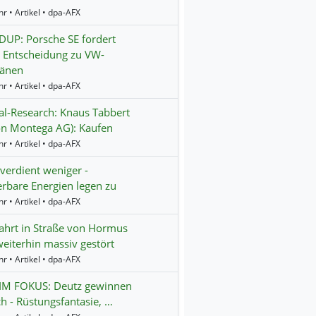
r • Artikel • dpa-AFX
UP: Porsche SE fordert
 Entscheidung zu VW-
länen
r • Artikel • dpa-AFX
al-Research: Knaus Tabbert
on Montega AG): Kaufen
r • Artikel • dpa-AFX
erdient weniger -
rbare Energien legen zu
r • Artikel • dpa-AFX
fahrt in Straße von Hormus
eiterhin massiv gestört
r • Artikel • dpa-AFX
 IM FOKUS: Deutz gewinnen
ch - Rüstungsfantasie, …