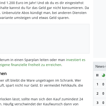
nd 1.200 Euro im Jahr! Und ob du es dir eingestehst
 Inhalte kannst du für das Geld gar nicht konsumieren. Da
al. Unbenutzte Abos kündigt man, bei anderen Diensten
nvariante umsteigen und etwas Geld sparen.
ederum in einen Sparplan leiten oder man
investiert es
eigene finanzielle Freiheit zu erreichen
.
News-
onen
Pau
er oft bleibt die Ware ungetragen im Schrank. Wer
1
ft, spart nicht nur Geld. Er vermeidet Fehlkäufe, die
2
locken lässt, sollte man sich den Kauf zumindest 24
3
n. Häufig verschwindet der Kaufwunsch dann von