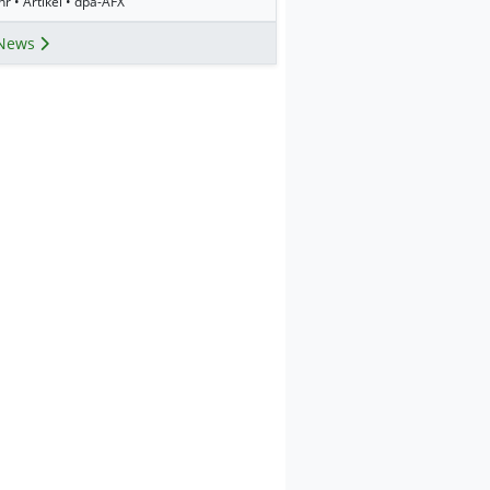
r • Artikel • dpa-AFX
News