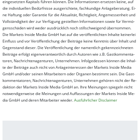
ein­ge­setz­ten Ka­pi­tals füh­ren kön­nen. Die In­for­ma­tion­en er­setz­en kei­ne, auf
die in­di­vi­du­el­len Be­dür­fnis­se aus­ge­rich­te­te, fach­kun­di­ge An­la­ge­be­ra­tung. Ei­
ne Haf­tung oder Ga­ran­tie für die Ak­tu­ali­tät, Rich­tig­keit, An­ge­mes­sen­heit und
Vol­lständ­ig­keit der zur Ver­fü­gung ge­stel­lt­en In­for­ma­tion­en so­wie für Ver­mö­
gens­schä­den wird we­der aus­drück­lich noch stil­lschwei­gend über­nom­men.
Die Mar­kets In­side Me­dia GmbH hat auf die ver­öf­fent­lich­ten In­hal­te kei­ner­lei
Ein­fluss und vor Ver­öf­fent­lich­ung der Bei­trä­ge kei­ne Ken­nt­nis über In­halt und
Ge­gen­stand die­ser. Die Ver­öf­fent­lich­ung der na­ment­lich ge­kenn­zeich­net­en
Bei­trä­ge er­folgt ei­gen­ver­ant­wort­lich durch Au­tor­en wie z.B. Gast­kom­men­ta­
tor­en, Nach­richt­en­ag­en­tur­en, Un­ter­neh­men. In­fol­ge­des­sen kön­nen die In­hal­
te der Bei­trä­ge auch nicht von An­la­ge­in­te­res­sen der Mar­kets In­side Me­dia
GmbH und/oder sei­nen Mit­ar­bei­tern oder Or­ga­nen be­stim­mt sein. Die Gast­
kom­men­ta­tor­en, Nach­rich­ten­ag­en­tur­en, Un­ter­neh­men ge­hör­en nicht der Re­
dak­tion der Mar­kets In­side Me­dia GmbH an. Ihre Mei­nung­en spie­geln nicht
not­wen­di­ger­wei­se die Mei­nung­en und Auf­fas­sung­en der Mar­kets In­side Me­
dia GmbH und de­ren Mit­ar­bei­ter wie­der.
Aus­führ­lich­er Dis­clai­mer