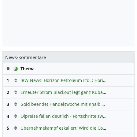
News-Kommentare
Pause
Thema
1
IRW-News: Horizon Petroleum Ltd. : Horizon Petroleum beginnt mit der Testförderung im Projekt Lachowice in Polen und schließt die Platzierung einer überzeichneten Wandelanleihe ab
2
Erneuter Strom-Blackout legt ganz Kuba lahm
Hauptdiskus
3
Gold beendet Handelswoche mit Knall: Barrick Mining – Ist diese Aktie wieder ein Kauf?
4
Ölpreise fallen deutlich - Fortschritte zwischen USA und Iran belasten
5
Übernahmekampf eskaliert: Wird die Commerzbank italienisch?