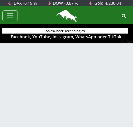
DAX
-0,19 %
DOW
-0,67 %
Gold
4.230,04
BörsenNEWS.de
SalesCloser Technologies
Facebook, YouTube, Instagram, WhatsApp oder TikTok!
Anzeige