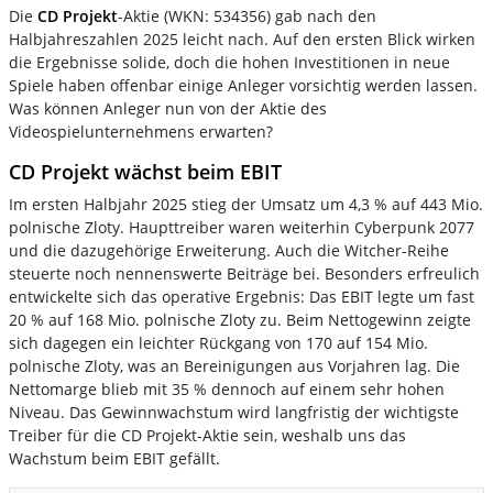
Die
CD Projekt
-Aktie (WKN: 534356) gab nach den
Halbjahreszahlen 2025 leicht nach. Auf den ersten Blick wirken
die Ergebnisse solide, doch die hohen Investitionen in neue
Spiele haben offenbar einige Anleger vorsichtig werden lassen.
Was können Anleger nun von der Aktie des
Videospielunternehmens erwarten?
CD Projekt wächst beim EBIT
Im ersten Halbjahr 2025 stieg der Umsatz um 4,3 % auf 443 Mio.
polnische Zloty. Haupttreiber waren weiterhin Cyberpunk 2077
und die dazugehörige Erweiterung. Auch die Witcher-Reihe
steuerte noch nennenswerte Beiträge bei. Besonders erfreulich
entwickelte sich das operative Ergebnis: Das EBIT legte um fast
20 % auf 168 Mio. polnische Zloty zu. Beim Nettogewinn zeigte
sich dagegen ein leichter Rückgang von 170 auf 154 Mio.
polnische Zloty, was an Bereinigungen aus Vorjahren lag. Die
Nettomarge blieb mit 35 % dennoch auf einem sehr hohen
Niveau. Das Gewinnwachstum wird langfristig der wichtigste
Treiber für die CD Projekt-Aktie sein, weshalb uns das
Wachstum beim EBIT gefällt.