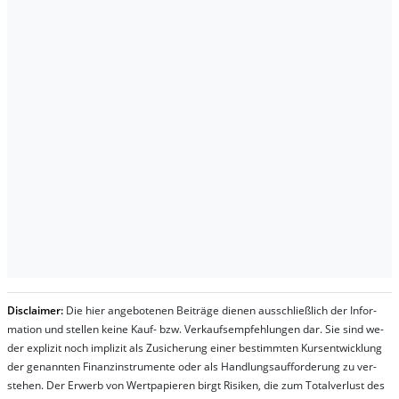
Dis­clai­mer:
Die hier an­ge­bo­te­nen Bei­trä­ge die­nen aus­schließ­lich der In­for­
ma­t­ion und stel­len kei­ne Kauf- bzw. Ver­kaufs­em­pfeh­lung­en dar. Sie sind we­
der ex­pli­zit noch im­pli­zit als Zu­sich­er­ung ei­ner be­stim­mt­en Kurs­ent­wick­lung
der ge­nan­nt­en Fi­nanz­in­stru­men­te oder als Handl­ungs­auf­for­der­ung zu ver­
steh­en. Der Er­werb von Wert­pa­pier­en birgt Ri­si­ken, die zum To­tal­ver­lust des