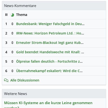
News-Kommentare
Pause
Thema
1
Bundesbank: Weniger Falschgeld in Deutschland
Hauptdi
2
IRW-News: Horizon Petroleum Ltd. : Horizon Petroleum beginnt mit der Testförderung im Projekt Lachowice in Polen und schließt die Platzierung einer überzeichneten Wandelanleihe ab
3
Erneuter Strom-Blackout legt ganz Kuba lahm
Hauptdisk
4
Gold beendet Handelswoche mit Knall: Barrick Mining – Ist diese Aktie wieder ein Kauf?
5
Ölpreise fallen deutlich - Fortschritte zwischen USA und Iran belasten
6
Übernahmekampf eskaliert: Wird die Commerzbank italienisch?
Alle Diskussionen
Weitere News
Müssen KI-Systeme an die kurze Leine genommen