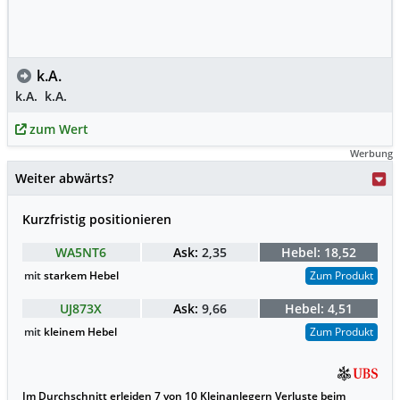
k.A.
k.A.
k.A.
zum Wert
Werbung
Weiter abwärts?
Kurzfristig positionieren
WA5NT6
Ask:
2,35
Hebel:
18,52
mit
starkem Hebel
Zum Produkt
UJ873X
Ask:
9,66
Hebel:
4,51
mit
kleinem Hebel
Zum Produkt
Im Durchschnitt erleiden 7 von 10 Kleinanlegern Verluste beim