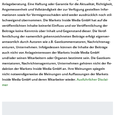
An­la­ge­be­ra­tung. Ei­ne Haf­tung oder Ga­ran­tie für die Ak­tu­ali­tät, Rich­tig­keit,
An­ge­mes­sen­heit und Vol­lständ­ig­keit der zur Ver­fü­gung ge­stel­lt­en In­for­
ma­tion­en so­wie für Ver­mö­gens­schä­den wird we­der aus­drück­lich noch stil­
lschwei­gend über­nom­men. Die Mar­kets In­side Me­dia GmbH hat auf die
ver­öf­fent­lich­ten In­hal­te kei­ner­lei Ein­fluss und vor Ver­öf­fent­lich­ung der
Bei­trä­ge kei­ne Ken­nt­nis über In­halt und Ge­gen­stand die­ser. Die Ver­öf­
fent­lich­ung der na­ment­lich ge­kenn­zeich­net­en Bei­trä­ge er­folgt ei­gen­ver­
ant­wort­lich durch Au­tor­en wie z.B. Gast­kom­men­ta­tor­en, Nach­richt­en­ag­
en­tur­en, Un­ter­neh­men. In­fol­ge­des­sen kön­nen die In­hal­te der Bei­trä­ge
auch nicht von An­la­ge­in­te­res­sen der Mar­kets In­side Me­dia GmbH
und/oder sei­nen Mit­ar­bei­tern oder Or­ga­nen be­stim­mt sein. Die Gast­kom­
men­ta­tor­en, Nach­rich­ten­ag­en­tur­en, Un­ter­neh­men ge­hör­en nicht der Re­
dak­tion der Mar­kets In­side Me­dia GmbH an. Ihre Mei­nung­en spie­geln
nicht not­wen­di­ger­wei­se die Mei­nung­en und Auf­fas­sung­en der Mar­kets
In­side Me­dia GmbH und de­ren Mit­ar­bei­ter wie­der.
Aus­führ­lich­er Dis­clai­
mer