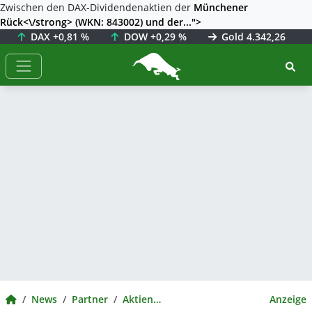
Zwischen den DAX-Dividendenaktien der
Münchener
Rück<\/strong> (WKN: 843002) und der...">
DAX
+0,81 %
DOW
+0,29 %
Gold
4.342,26
BörsenNEWS.de
BörsenNEWS.de
News
Partner
Aktienwelt360
Anzeige