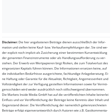
Dis­clai­mer:
Die hier an­ge­bo­te­nen Bei­trä­ge die­nen aus­schließ­lich der In­for­
ma­t­ion und stel­len kei­ne Kauf- bzw. Ver­kaufs­em­pfeh­lung­en dar. Sie sind we­
der ex­pli­zit noch im­pli­zit als Zu­sich­er­ung ei­ner be­stim­mt­en Kurs­ent­wick­lung
der ge­nan­nt­en Fi­nanz­in­stru­men­te oder als Handl­ungs­auf­for­der­ung zu ver­
steh­en. Der Er­werb von Wert­pa­pier­en birgt Ri­si­ken, die zum To­tal­ver­lust des
ein­ge­setz­ten Ka­pi­tals füh­ren kön­nen. Die In­for­ma­tion­en er­setz­en kei­ne, auf
die in­di­vi­du­el­len Be­dür­fnis­se aus­ge­rich­te­te, fach­kun­di­ge An­la­ge­be­ra­tung. Ei­
ne Haf­tung oder Ga­ran­tie für die Ak­tu­ali­tät, Rich­tig­keit, An­ge­mes­sen­heit und
Vol­lständ­ig­keit der zur Ver­fü­gung ge­stel­lt­en In­for­ma­tion­en so­wie für Ver­mö­
gens­schä­den wird we­der aus­drück­lich noch stil­lschwei­gend über­nom­men.
Die Mar­kets In­side Me­dia GmbH hat auf die ver­öf­fent­lich­ten In­hal­te kei­ner­lei
Ein­fluss und vor Ver­öf­fent­lich­ung der Bei­trä­ge kei­ne Ken­nt­nis über In­halt und
Ge­gen­stand die­ser. Die Ver­öf­fent­lich­ung der na­ment­lich ge­kenn­zeich­net­en
Bei­trä­ge er­folgt ei­gen­ver­ant­wort­lich durch Au­tor­en wie z.B. Gast­kom­men­ta­