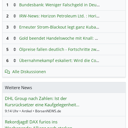
1
Bundesbank: Weniger Falschgeld in Deutschland
Hauptdi
2
IRW-News: Horizon Petroleum Ltd. : Horizon Petroleum beginnt mit der Testförderung im Projekt Lachowice in Polen und schließt die Platzierung einer überzeichneten Wandelanleihe ab
3
Erneuter Strom-Blackout legt ganz Kuba lahm
Hauptdiskus
4
Gold beendet Handelswoche mit Knall: Barrick Mining – Ist diese Aktie wieder ein Kauf?
5
Ölpreise fallen deutlich - Fortschritte zwischen USA und Iran belasten
6
Übernahmekampf eskaliert: Wird die Commerzbank italienisch?
Alle Diskussionen
Weitere News
DHL Group nach Zahlen: Ist der
Kursrücksetzer eine Kaufgelegenheit…
9:14 Uhr • Artikel • BörsenNEWS.de
Rekordjagd! DAX furios ins
Wochenende: Allianz nach starken