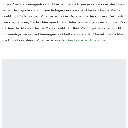
tor­en, Nach­richt­en­ag­en­tur­en, Un­ter­neh­men. In­fol­ge­des­sen kön­nen die In­hal­
te der Bei­trä­ge auch nicht von An­la­ge­in­te­res­sen der Mar­kets In­side Me­dia
GmbH und/oder sei­nen Mit­ar­bei­tern oder Or­ga­nen be­stim­mt sein. Die Gast­
kom­men­ta­tor­en, Nach­rich­ten­ag­en­tur­en, Un­ter­neh­men ge­hör­en nicht der Re­
dak­tion der Mar­kets In­side Me­dia GmbH an. Ihre Mei­nung­en spie­geln nicht
not­wen­di­ger­wei­se die Mei­nung­en und Auf­fas­sung­en der Mar­kets In­side Me­
dia GmbH und de­ren Mit­ar­bei­ter wie­der.
Aus­führ­lich­er Dis­clai­mer