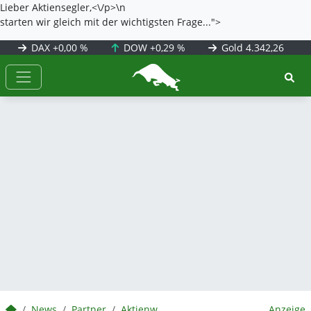
Lieber Aktiensegler,<\/p>\n
starten wir gleich mit der wichtigsten Frage...">
DAX
+0,00 %
DOW
+0,29 %
Gold
4.342,26
BörsenNEWS.de
BörsenNEWS.de
News
Partner
Aktienwelt360
Anzeige