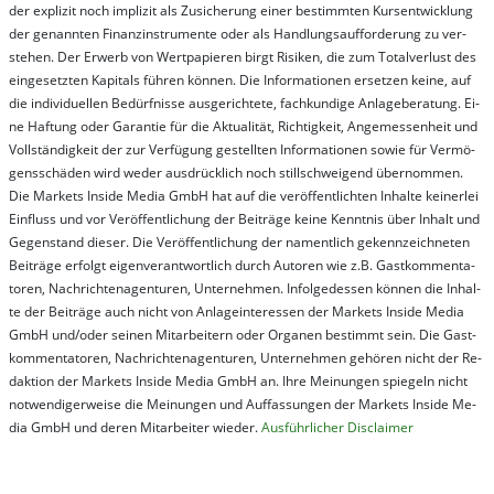
der ex­pli­zit noch im­pli­zit als Zu­sich­er­ung ei­ner be­stim­mt­en Kurs­ent­wick­lung
der ge­nan­nt­en Fi­nanz­in­stru­men­te oder als Handl­ungs­auf­for­der­ung zu ver­
steh­en. Der Er­werb von Wert­pa­pier­en birgt Ri­si­ken, die zum To­tal­ver­lust des
ein­ge­setz­ten Ka­pi­tals füh­ren kön­nen. Die In­for­ma­tion­en er­setz­en kei­ne, auf
die in­di­vi­du­el­len Be­dür­fnis­se aus­ge­rich­te­te, fach­kun­di­ge An­la­ge­be­ra­tung. Ei­
ne Haf­tung oder Ga­ran­tie für die Ak­tu­ali­tät, Rich­tig­keit, An­ge­mes­sen­heit und
Vol­lständ­ig­keit der zur Ver­fü­gung ge­stel­lt­en In­for­ma­tion­en so­wie für Ver­mö­
gens­schä­den wird we­der aus­drück­lich noch stil­lschwei­gend über­nom­men.
Die Mar­kets In­side Me­dia GmbH hat auf die ver­öf­fent­lich­ten In­hal­te kei­ner­lei
Ein­fluss und vor Ver­öf­fent­lich­ung der Bei­trä­ge kei­ne Ken­nt­nis über In­halt und
Ge­gen­stand die­ser. Die Ver­öf­fent­lich­ung der na­ment­lich ge­kenn­zeich­net­en
Bei­trä­ge er­folgt ei­gen­ver­ant­wort­lich durch Au­tor­en wie z.B. Gast­kom­men­ta­
tor­en, Nach­richt­en­ag­en­tur­en, Un­ter­neh­men. In­fol­ge­des­sen kön­nen die In­hal­
te der Bei­trä­ge auch nicht von An­la­ge­in­te­res­sen der Mar­kets In­side Me­dia
GmbH und/oder sei­nen Mit­ar­bei­tern oder Or­ga­nen be­stim­mt sein. Die Gast­
kom­men­ta­tor­en, Nach­rich­ten­ag­en­tur­en, Un­ter­neh­men ge­hör­en nicht der Re­
dak­tion der Mar­kets In­side Me­dia GmbH an. Ihre Mei­nung­en spie­geln nicht
not­wen­di­ger­wei­se die Mei­nung­en und Auf­fas­sung­en der Mar­kets In­side Me­
dia GmbH und de­ren Mit­ar­bei­ter wie­der.
Aus­führ­lich­er Dis­clai­mer