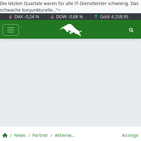
Die letzten Quartale waren für alle IT-Dienstleister schwierig. Das
schwache konjunkturelle...">
DAX
-0,24 %
DOW
-0,88 %
Gold
4.258,95
BörsenNEWS.de
BörsenNEWS.de
News
Partner
Aktienwelt360
Anzeige