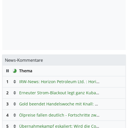
News-Kommentare
Pause
Thema
1
IRW-News: Horizon Petroleum Ltd. : Horizon Petroleum beginnt mit der Testförderung im Projekt Lachowice in Polen und schließt die Platzierung einer überzeichneten Wandelanleihe ab
2
Erneuter Strom-Blackout legt ganz Kuba lahm
Hauptdiskus
3
Gold beendet Handelswoche mit Knall: Barrick Mining – Ist diese Aktie wieder ein Kauf?
4
Ölpreise fallen deutlich - Fortschritte zwischen USA und Iran belasten
5
Übernahmekampf eskaliert: Wird die Commerzbank italienisch?