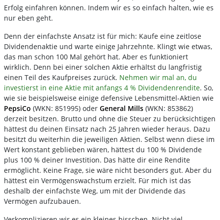
Erfolg einfahren können. Indem wir es so einfach halten, wie es
nur eben geht.
Denn der einfachste Ansatz ist für mich: Kaufe eine zeitlose
Dividendenaktie und warte einige Jahrzehnte. Klingt wie etwas,
das man schon 100 Mal gehört hat. Aber es funktioniert
wirklich. Denn bei einer solchen Aktie erhältst du langfristig
einen Teil des Kaufpreises zurück.
Nehmen wir mal an, du
investierst in eine Aktie mit anfangs 4 % Dividendenrendite
. So,
wie sie beispielsweise einige defensive Lebensmittel-Aktien wie
PepsiCo
(WKN: 851995) oder
General Mills
(WKN: 853862)
derzeit besitzen. Brutto und ohne die Steuer zu berücksichtigen
hättest du deinen Einsatz nach 25 Jahren wieder heraus. Dazu
besitzt du weiterhin die jeweiligen Aktien. Selbst wenn diese im
Wert konstant geblieben wären, hättest du 100 % Dividende
plus 100 % deiner Investition. Das hätte dir eine Rendite
ermöglicht. Keine Frage, sie wäre nicht besonders gut. Aber du
hättest ein Vermögenswachstum erzielt. Für mich ist das
deshalb der einfachste Weg, um mit der Dividende das
Vermögen aufzubauen.
Verkomplizieren wir es ein kleines bisschen. Nicht viel,