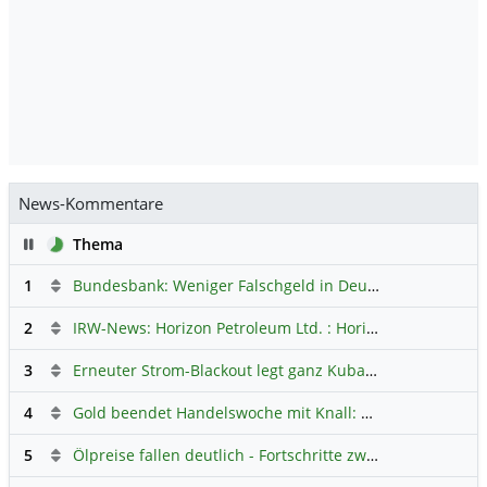
News-Kommentare
Pause
Thema
1
Bundesbank: Weniger Falschgeld in Deutschland
Hauptdi
2
IRW-News: Horizon Petroleum Ltd. : Horizon Petroleum beginnt mit der Testförderung im Projekt Lachowice in Polen und schließt die Platzierung einer überzeichneten Wandelanleihe ab
3
Erneuter Strom-Blackout legt ganz Kuba lahm
Hauptdiskus
4
Gold beendet Handelswoche mit Knall: Barrick Mining – Ist diese Aktie wieder ein Kauf?
5
Ölpreise fallen deutlich - Fortschritte zwischen USA und Iran belasten