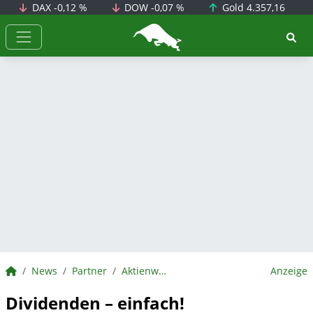
DAX
-0,12 %
DOW
-0,07 %
Gold
4.357,16
BörsenNEWS.de
BörsenNEWS.de
News
Partner
Aktienwelt360
Anzeige
Dividenden – einfach!