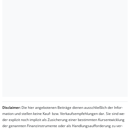
Dis­clai­mer:
Die hier an­ge­bo­te­nen Bei­trä­ge die­nen aus­schließ­lich der In­for­
ma­t­ion und stel­len kei­ne Kauf- bzw. Ver­kaufs­em­pfeh­lung­en dar. Sie sind we­
der ex­pli­zit noch im­pli­zit als Zu­sich­er­ung ei­ner be­stim­mt­en Kurs­ent­wick­lung
der ge­nan­nt­en Fi­nanz­in­stru­men­te oder als Handl­ungs­auf­for­der­ung zu ver­