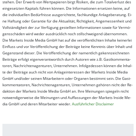
steh­en. Der Er­werb von Wert­pa­pier­en birgt Ri­si­ken, die zum To­tal­ver­lust des
ein­ge­setz­ten Ka­pi­tals füh­ren kön­nen. Die In­for­ma­tion­en er­setz­en kei­ne, auf
die in­di­vi­du­el­len Be­dür­fnis­se aus­ge­rich­te­te, fach­kun­di­ge An­la­ge­be­ra­tung. Ei­
ne Haf­tung oder Ga­ran­tie für die Ak­tu­ali­tät, Rich­tig­keit, An­ge­mes­sen­heit und
Vol­lständ­ig­keit der zur Ver­fü­gung ge­stel­lt­en In­for­ma­tion­en so­wie für Ver­mö­
gens­schä­den wird we­der aus­drück­lich noch stil­lschwei­gend über­nom­men.
Die Mar­kets In­side Me­dia GmbH hat auf die ver­öf­fent­lich­ten In­hal­te kei­ner­lei
Ein­fluss und vor Ver­öf­fent­lich­ung der Bei­trä­ge kei­ne Ken­nt­nis über In­halt und
Ge­gen­stand die­ser. Die Ver­öf­fent­lich­ung der na­ment­lich ge­kenn­zeich­net­en
Bei­trä­ge er­folgt ei­gen­ver­ant­wort­lich durch Au­tor­en wie z.B. Gast­kom­men­ta­
tor­en, Nach­richt­en­ag­en­tur­en, Un­ter­neh­men. In­fol­ge­des­sen kön­nen die In­hal­
te der Bei­trä­ge auch nicht von An­la­ge­in­te­res­sen der Mar­kets In­side Me­dia
GmbH und/oder sei­nen Mit­ar­bei­tern oder Or­ga­nen be­stim­mt sein. Die Gast­
kom­men­ta­tor­en, Nach­rich­ten­ag­en­tur­en, Un­ter­neh­men ge­hör­en nicht der Re­
dak­tion der Mar­kets In­side Me­dia GmbH an. Ihre Mei­nung­en spie­geln nicht
not­wen­di­ger­wei­se die Mei­nung­en und Auf­fas­sung­en der Mar­kets In­side Me­
dia GmbH und de­ren Mit­ar­bei­ter wie­der.
Aus­führ­lich­er Dis­clai­mer