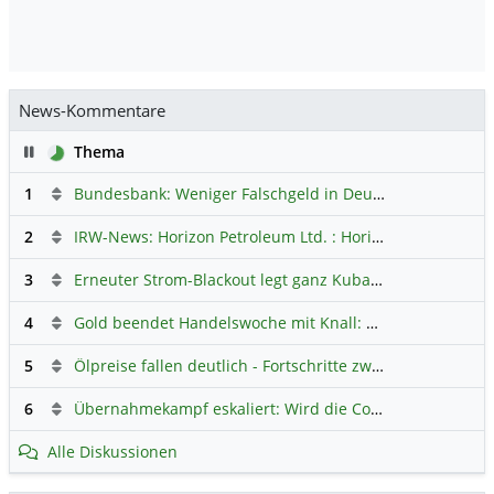
News-Kommentare
Pause
Thema
1
Bundesbank: Weniger Falschgeld in Deutschland
Hauptdi
2
IRW-News: Horizon Petroleum Ltd. : Horizon Petroleum beginnt mit der Testförderung im Projekt Lachowice in Polen und schließt die Platzierung einer überzeichneten Wandelanleihe ab
3
Erneuter Strom-Blackout legt ganz Kuba lahm
Hauptdiskus
4
Gold beendet Handelswoche mit Knall: Barrick Mining – Ist diese Aktie wieder ein Kauf?
5
Ölpreise fallen deutlich - Fortschritte zwischen USA und Iran belasten
6
Übernahmekampf eskaliert: Wird die Commerzbank italienisch?
Alle Diskussionen