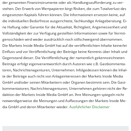
der ge­nan­nt­en Fi­nanz­in­stru­men­te oder als Handl­ungs­auf­for­der­ung zu ver­
steh­en. Der Er­werb von Wert­pa­pier­en birgt Ri­si­ken, die zum To­tal­ver­lust des
ein­ge­setz­ten Ka­pi­tals füh­ren kön­nen. Die In­for­ma­tion­en er­setz­en kei­ne, auf
die in­di­vi­du­el­len Be­dür­fnis­se aus­ge­rich­te­te, fach­kun­di­ge An­la­ge­be­ra­tung. Ei­
ne Haf­tung oder Ga­ran­tie für die Ak­tu­ali­tät, Rich­tig­keit, An­ge­mes­sen­heit und
Vol­lständ­ig­keit der zur Ver­fü­gung ge­stel­lt­en In­for­ma­tion­en so­wie für Ver­mö­
gens­schä­den wird we­der aus­drück­lich noch stil­lschwei­gend über­nom­men.
Die Mar­kets In­side Me­dia GmbH hat auf die ver­öf­fent­lich­ten In­hal­te kei­ner­lei
Ein­fluss und vor Ver­öf­fent­lich­ung der Bei­trä­ge kei­ne Ken­nt­nis über In­halt und
Ge­gen­stand die­ser. Die Ver­öf­fent­lich­ung der na­ment­lich ge­kenn­zeich­net­en
Bei­trä­ge er­folgt ei­gen­ver­ant­wort­lich durch Au­tor­en wie z.B. Gast­kom­men­ta­
tor­en, Nach­richt­en­ag­en­tur­en, Un­ter­neh­men. In­fol­ge­des­sen kön­nen die In­hal­
te der Bei­trä­ge auch nicht von An­la­ge­in­te­res­sen der Mar­kets In­side Me­dia
GmbH und/oder sei­nen Mit­ar­bei­tern oder Or­ga­nen be­stim­mt sein. Die Gast­
kom­men­ta­tor­en, Nach­rich­ten­ag­en­tur­en, Un­ter­neh­men ge­hör­en nicht der Re­
dak­tion der Mar­kets In­side Me­dia GmbH an. Ihre Mei­nung­en spie­geln nicht
not­wen­di­ger­wei­se die Mei­nung­en und Auf­fas­sung­en der Mar­kets In­side Me­
dia GmbH und de­ren Mit­ar­bei­ter wie­der.
Aus­führ­lich­er Dis­clai­mer