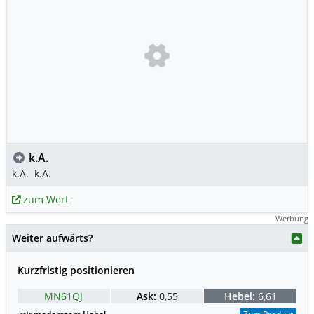
k.A.
k.A.
k.A.
zum Wert
Werbung
Weiter aufwärts?
Kurzfristig positionieren
MN61QJ
Ask:
0,55
Hebel:
6,61