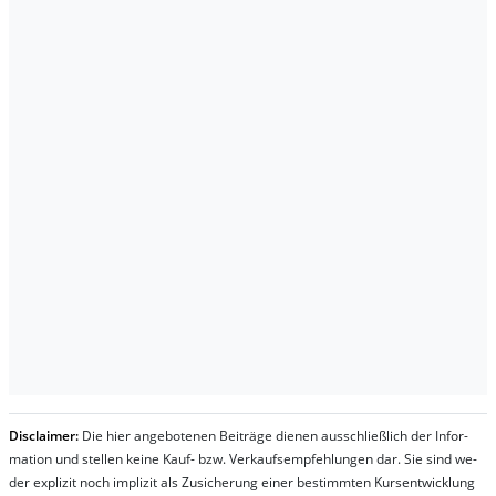
Dis­clai­mer:
Die hier an­ge­bo­te­nen Bei­trä­ge die­nen aus­schließ­lich der In­for­
ma­t­ion und stel­len kei­ne Kauf- bzw. Ver­kaufs­em­pfeh­lung­en dar. Sie sind we­
der ex­pli­zit noch im­pli­zit als Zu­sich­er­ung ei­ner be­stim­mt­en Kurs­ent­wick­lung