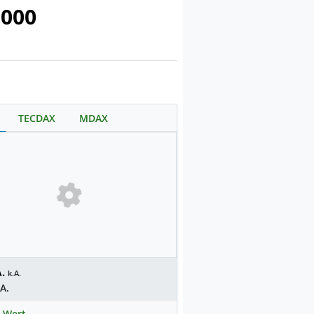
.000
TECDAX
MDAX
.
k.A.
.A.
 Wert