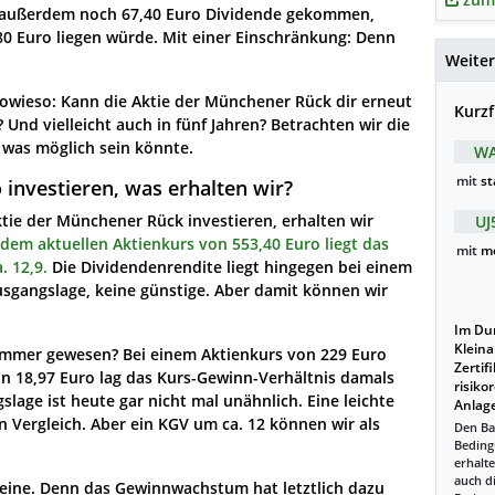
 außerdem noch 67,40 Euro Dividende gekommen,
80 Euro liegen würde. Mit einer Einschränkung: Denn
Weiter
 sowieso: Kann die Aktie der Münchener Rück dir erneut
Kurzf
Und vielleicht auch in fünf Jahren? Betrachten wir die
 was möglich sein könnte.
WA
mit
st
investieren, was erhalten wir?
ktie der Münchener Rück investieren, erhalten wir
UJ
 dem aktuellen Aktienkurs von 553,40 Euro liegt das
mit
m
. 12,9.
Die Dividendenrendite liegt hingegen bei einem
usgangslage, keine günstige. Aber damit können wir
Im Dur
Kleina
Sommer gewesen? Bei einem Aktienkurs von 229 Euro
Zertif
n 18,97 Euro lag das Kurs-Gewinn-Verhältnis damals
risiko
gslage ist heute gar nicht mal unähnlich. Eine leichte
Anlage
 Vergleich. Aber ein KGV um ca. 12 können wir als
Den Ba
Beding
erhalte
auch d
s eine. Denn das Gewinnwachstum hat letztlich dazu