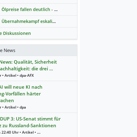
Ölpreise fallen deutlich - Fortschritte zwischen USA und Iran belasten
Übernahmekampf eskaliert: Wird die Commerzbank italienisch?
le Diskussionen
re News
ews: Qualität, Sicherheit
chhaltigkeit: die drei …
 • Artikel • dpa-AFX
I will neue KI nach
g-Vorfällen härter
wachen
 • Artikel • dpa
UP 3: US-Senat stimmt für
z zu Russland-Sanktionen
Gestern 22:40 Uhr • Artikel • dpa-AFX