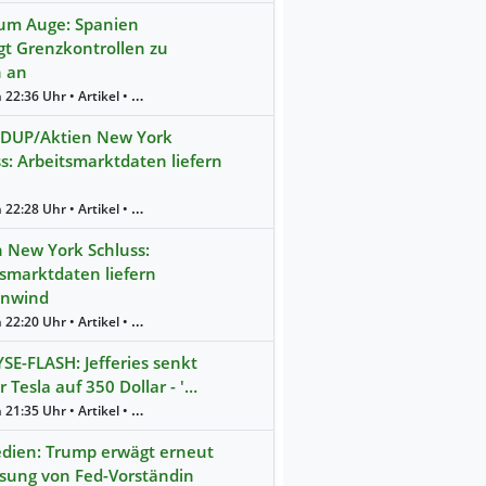
um Auge: Spanien
gt Grenzkontrollen zu
n an
Gestern 22:36 Uhr • Artikel • dpa-AFX
UP/Aktien New York
s: Arbeitsmarktdaten liefern
Gestern 22:28 Uhr • Artikel • dpa-AFX
n New York Schluss:
tsmarktdaten liefern
nwind
Gestern 22:20 Uhr • Artikel • dpa-AFX
SE-FLASH: Jefferies senkt
ür Tesla auf 350 Dollar - '…
Gestern 21:35 Uhr • Artikel • dpa-AFX
dien: Trump erwägt erneut
ssung von Fed-Vorständin