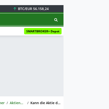
BTC/EUR
56.158,24
SMARTBROKER+ Depot
ner
Aktienwelt360
Kann die Aktie der Münchener Rück dir mit 10.000 Euro erneut 27.109 Euro ermöglichen?!