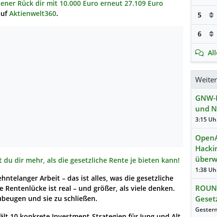
ener Rück dir mit 10.000 Euro erneut 27.109 Euro
auf
Aktienwelt360
.
5
6
Al
Weite
GNW-N
und Na
3:15 Uhr
OpenA
Hackin
über
 du dir mehr, als die gesetzliche Rente je bieten kann!
1:38 Uhr
ntelanger Arbeit – das ist alles, was die gesetzliche
ROUND
 Rentenlücke ist real – und größer, als viele denken.
ubeugen und sie zu schließen.
Geset
lt 10 konkrete Investment-Strategien für Jung und Alt,