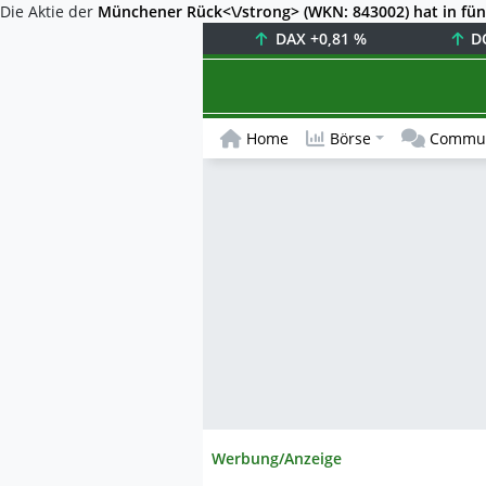
Die Aktie der
Münchener Rück<\/strong> (WKN: 843002) hat in fünf
DAX
+0,81 %
D
Home
Börse
Commun
Werbung/Anzeige