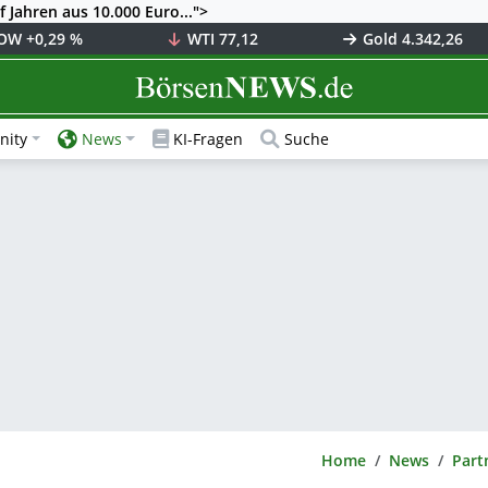
 Jahren aus 10.000 Euro...">
OW
+0,29 %
WTI
77,12
Gold
4.342,26
BörsenNEWS.de
ity
News
KI-Fragen
Suche
BörsenNEWS.de
Home
News
Part