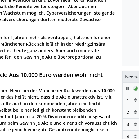
ft die Rendite weiter steigern. Aber auch im
in Wachstum möglich. Cyberversicherungen, steigende
zialversicherungen dürften moderate Zuwächse
n fünf Jahren mehr als verdoppelt, halte ich für eher
e Münchener Rück schließlich in der Niedrigzinsära
wert ist heute ganz anders. Aber auch moderate
lfen, den Gewinn je Aktie überproportional zu
ck: Aus 10.000 Euro werden wohl nicht
News-
Pau
aher: Nein, bei der Münchener Rück werden aus 10.000
r das heißt nicht, dass die Aktie unattraktiv ist. Mit
1
llte auch in den kommenden Jahren ein leicht
Selbst bei einer lediglich konstant bleibenden
2
en fünf Jahren ca. 20 % Dividendenrendite insgesamt
um beim Gewinn je Aktie und einer sich voraussichtlich
3
ollte jedoch eine gute Gesamtrendite möglich sein.
4