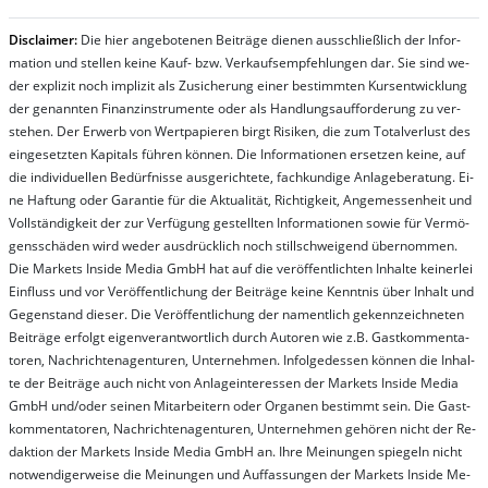
Dis­clai­mer:
Die hier an­ge­bo­te­nen Bei­trä­ge die­nen aus­schließ­lich der In­for­
ma­t­ion und stel­len kei­ne Kauf- bzw. Ver­kaufs­em­pfeh­lung­en dar. Sie sind we­
der ex­pli­zit noch im­pli­zit als Zu­sich­er­ung ei­ner be­stim­mt­en Kurs­ent­wick­lung
der ge­nan­nt­en Fi­nanz­in­stru­men­te oder als Handl­ungs­auf­for­der­ung zu ver­
steh­en. Der Er­werb von Wert­pa­pier­en birgt Ri­si­ken, die zum To­tal­ver­lust des
ein­ge­setz­ten Ka­pi­tals füh­ren kön­nen. Die In­for­ma­tion­en er­setz­en kei­ne, auf
die in­di­vi­du­el­len Be­dür­fnis­se aus­ge­rich­te­te, fach­kun­di­ge An­la­ge­be­ra­tung. Ei­
ne Haf­tung oder Ga­ran­tie für die Ak­tu­ali­tät, Rich­tig­keit, An­ge­mes­sen­heit und
Vol­lständ­ig­keit der zur Ver­fü­gung ge­stel­lt­en In­for­ma­tion­en so­wie für Ver­mö­
gens­schä­den wird we­der aus­drück­lich noch stil­lschwei­gend über­nom­men.
Die Mar­kets In­side Me­dia GmbH hat auf die ver­öf­fent­lich­ten In­hal­te kei­ner­lei
Ein­fluss und vor Ver­öf­fent­lich­ung der Bei­trä­ge kei­ne Ken­nt­nis über In­halt und
Ge­gen­stand die­ser. Die Ver­öf­fent­lich­ung der na­ment­lich ge­kenn­zeich­net­en
Bei­trä­ge er­folgt ei­gen­ver­ant­wort­lich durch Au­tor­en wie z.B. Gast­kom­men­ta­
tor­en, Nach­richt­en­ag­en­tur­en, Un­ter­neh­men. In­fol­ge­des­sen kön­nen die In­hal­
te der Bei­trä­ge auch nicht von An­la­ge­in­te­res­sen der Mar­kets In­side Me­dia
GmbH und/oder sei­nen Mit­ar­bei­tern oder Or­ga­nen be­stim­mt sein. Die Gast­
kom­men­ta­tor­en, Nach­rich­ten­ag­en­tur­en, Un­ter­neh­men ge­hör­en nicht der Re­
dak­tion der Mar­kets In­side Me­dia GmbH an. Ihre Mei­nung­en spie­geln nicht
not­wen­di­ger­wei­se die Mei­nung­en und Auf­fas­sung­en der Mar­kets In­side Me­