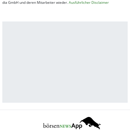
dia GmbH und de­ren Mit­ar­bei­ter wie­der.
Aus­führ­lich­er Dis­clai­mer