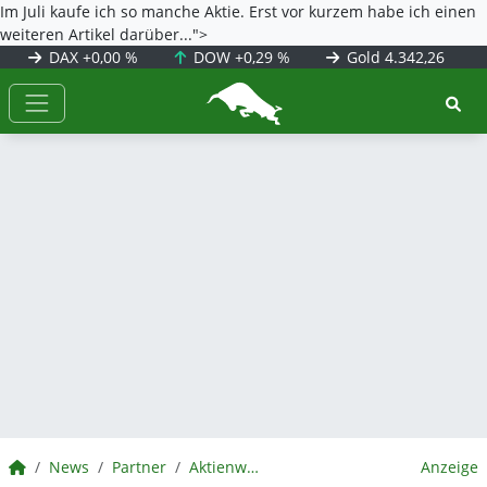
Im Juli kaufe ich so manche Aktie. Erst vor kurzem habe ich einen
weiteren Artikel darüber...">
DAX
+0,00 %
DOW
+0,29 %
Gold
4.342,26
BörsenNEWS.de
BörsenNEWS.de
News
Partner
Aktienwelt360
Anzeige