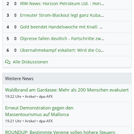
2
IRW-News: Horizon Petroleum Ltd. : Horizon Petroleum beginnt mit der Testförderung im Projekt Lachowice in Polen und schließt die Platzierung einer überzeichneten Wandelanleihe ab
3
Erneuter Strom-Blackout legt ganz Kuba lahm
Hauptdiskus
4
Gold beendet Handelswoche mit Knall: Barrick Mining – Ist diese Aktie wieder ein Kauf?
5
Ölpreise fallen deutlich - Fortschritte zwischen USA und Iran belasten
6
Übernahmekampf eskaliert: Wird die Commerzbank italienisch?
Alle Diskussionen
Weitere News
Waldbrand am Gardasee: Mehr als 200 Menschen evakuiert
19:22 Uhr • Artikel • dpa-AFX
Erneut Demonstration gegen den
Massentourismus auf Mallorca
19:21 Uhr • Artikel • dpa-AFX
ROUNDUP: Bestimmte Vereine sollen höhere Steuern