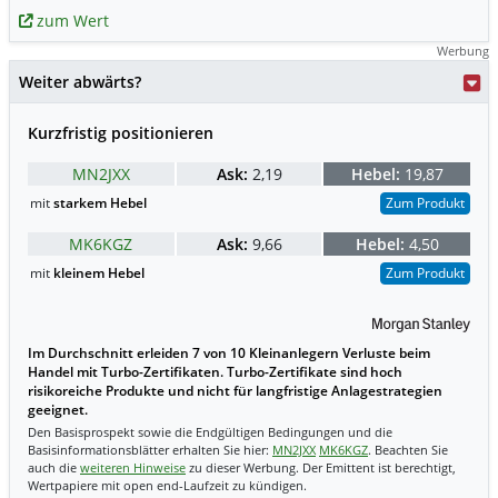
zum Wert
Werbung
Weiter abwärts?
Kurzfristig positionieren
MN2JXX
Ask:
2,19
Hebel:
19,87
mit
starkem Hebel
Zum Produkt
MK6KGZ
Ask:
9,66
Hebel:
4,50
mit
kleinem Hebel
Zum Produkt
Im Durchschnitt erleiden 7 von 10 Kleinanlegern Verluste beim
Handel mit Turbo-Zertifikaten. Turbo-Zertifikate sind hoch
risikoreiche Produkte und nicht für langfristige Anlagestrategien
geeignet.
Den Basisprospekt sowie die Endgültigen Bedingungen und die
Basisinformationsblätter erhalten Sie hier:
MN2JXX
MK6KGZ
. Beachten Sie
auch die
weiteren Hinweise
zu dieser Werbung. Der Emittent ist berechtigt,
Wertpapiere mit open end-Laufzeit zu kündigen.