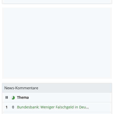
News-Kommentare
Pause
Thema
1
Bundesbank: Weniger Falschgeld in Deutschland
Hauptdi