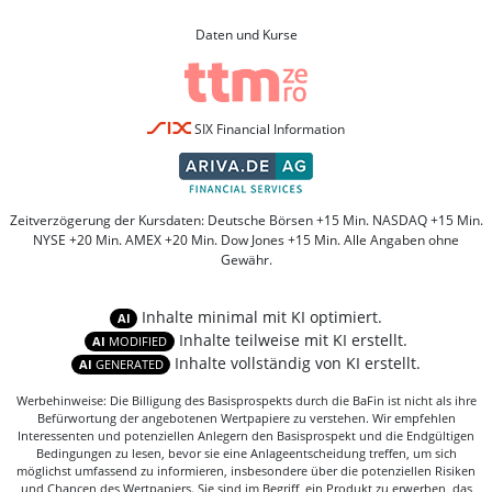
Daten und Kurse
SIX Financial Information
Zeitverzögerung der Kursdaten: Deutsche Börsen +15 Min. NASDAQ +15 Min.
NYSE +20 Min. AMEX +20 Min. Dow Jones +15 Min. Alle Angaben ohne
Gewähr.
Inhalte minimal mit KI optimiert.
AI
Inhalte teilweise mit KI erstellt.
AI
MODIFIED
Inhalte vollständig von KI erstellt.
AI
GENERATED
Werbehinweise: Die Billigung des Basisprospekts durch die BaFin ist nicht als ihre
Befürwortung der angebotenen Wertpapiere zu verstehen. Wir empfehlen
Interessenten und potenziellen Anlegern den Basisprospekt und die Endgültigen
Bedingungen zu lesen, bevor sie eine Anlageentscheidung treffen, um sich
möglichst umfassend zu informieren, insbesondere über die potenziellen Risiken
und Chancen des Wertpapiers. Sie sind im Begriff, ein Produkt zu erwerben, das