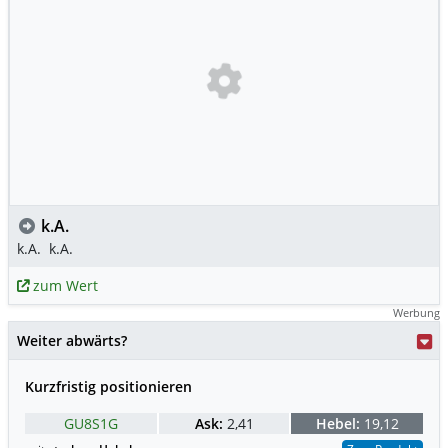
k.A.
k.A.
k.A.
zum Wert
Werbung
Weiter abwärts?
Kurzfristig positionieren
GU8S1G
Ask:
2,41
Hebel:
19,12