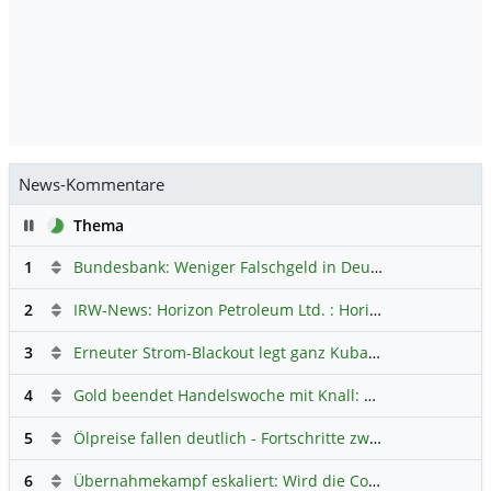
News-Kommentare
Pause
Thema
1
Bundesbank: Weniger Falschgeld in Deutschland
Hauptdi
2
IRW-News: Horizon Petroleum Ltd. : Horizon Petroleum beginnt mit der Testförderung im Projekt Lachowice in Polen und schließt die Platzierung einer überzeichneten Wandelanleihe ab
3
Erneuter Strom-Blackout legt ganz Kuba lahm
Hauptdiskus
4
Gold beendet Handelswoche mit Knall: Barrick Mining – Ist diese Aktie wieder ein Kauf?
5
Ölpreise fallen deutlich - Fortschritte zwischen USA und Iran belasten
6
Übernahmekampf eskaliert: Wird die Commerzbank italienisch?