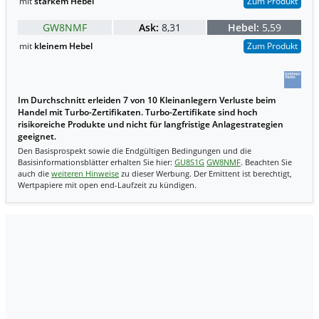
mit
starkem Hebel
Zum Produkt
GW8NMF
Ask:
8,31
Hebel:
5,59
mit
kleinem Hebel
Zum Produkt
Im Durchschnitt erleiden 7 von 10 Kleinanlegern Verluste beim
Handel mit Turbo-Zertifikaten. Turbo-Zertifikate sind hoch
risikoreiche Produkte und nicht für langfristige Anlagestrategien
geeignet.
Den Basisprospekt sowie die Endgültigen Bedingungen und die
Basisinformationsblätter erhalten Sie hier:
GU8S1G
GW8NMF
. Beachten Sie
auch die
weiteren Hinweise
zu dieser Werbung. Der Emittent ist berechtigt,
Wertpapiere mit open end-Laufzeit zu kündigen.