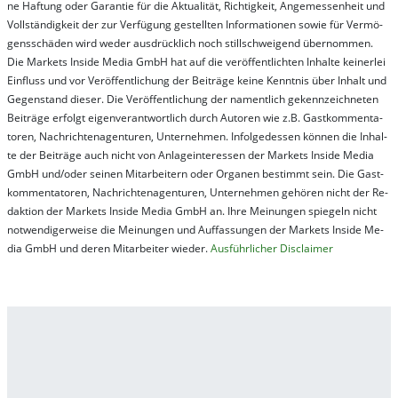
ne Haf­tung oder Ga­ran­tie für die Ak­tu­ali­tät, Rich­tig­keit, An­ge­mes­sen­heit und
Vol­lständ­ig­keit der zur Ver­fü­gung ge­stel­lt­en In­for­ma­tion­en so­wie für Ver­mö­
gens­schä­den wird we­der aus­drück­lich noch stil­lschwei­gend über­nom­men.
Die Mar­kets In­side Me­dia GmbH hat auf die ver­öf­fent­lich­ten In­hal­te kei­ner­lei
Ein­fluss und vor Ver­öf­fent­lich­ung der Bei­trä­ge kei­ne Ken­nt­nis über In­halt und
Ge­gen­stand die­ser. Die Ver­öf­fent­lich­ung der na­ment­lich ge­kenn­zeich­net­en
Bei­trä­ge er­folgt ei­gen­ver­ant­wort­lich durch Au­tor­en wie z.B. Gast­kom­men­ta­
tor­en, Nach­richt­en­ag­en­tur­en, Un­ter­neh­men. In­fol­ge­des­sen kön­nen die In­hal­
te der Bei­trä­ge auch nicht von An­la­ge­in­te­res­sen der Mar­kets In­side Me­dia
GmbH und/oder sei­nen Mit­ar­bei­tern oder Or­ga­nen be­stim­mt sein. Die Gast­
kom­men­ta­tor­en, Nach­rich­ten­ag­en­tur­en, Un­ter­neh­men ge­hör­en nicht der Re­
dak­tion der Mar­kets In­side Me­dia GmbH an. Ihre Mei­nung­en spie­geln nicht
not­wen­di­ger­wei­se die Mei­nung­en und Auf­fas­sung­en der Mar­kets In­side Me­
dia GmbH und de­ren Mit­ar­bei­ter wie­der.
Aus­führ­lich­er Dis­clai­mer