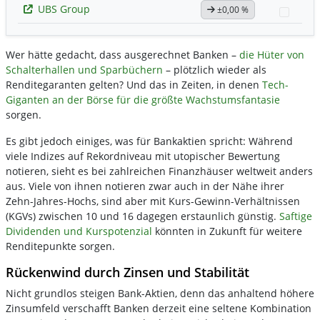
UBS Group
±0,00 %
Watch
Wer hätte gedacht, dass ausgerechnet Banken –
die Hüter von
Schalterhallen und Sparbüchern
– plötzlich wieder als
Renditegaranten gelten? Und das in Zeiten, in denen
Tech-
Giganten an der Börse für die größte Wachstumsfantasie
sorgen.
Es gibt jedoch einiges, was für Bankaktien spricht: Während
viele Indizes auf Rekordniveau mit utopischer Bewertung
notieren, sieht es bei zahlreichen Finanzhäuser weltweit anders
aus. Viele von ihnen notieren zwar auch in der Nähe ihrer
Zehn-Jahres-Hochs, sind aber mit Kurs-Gewinn-Verhältnissen
(KGVs) zwischen 10 und 16 dagegen erstaunlich günstig.
Saftige
Dividenden und Kurspotenzial
könnten in Zukunft für weitere
Renditepunkte sorgen.
Rückenwind durch Zinsen und Stabilität
Nicht grundlos steigen Bank-Aktien, denn das anhaltend höhere
Zinsumfeld verschafft Banken derzeit eine seltene Kombination