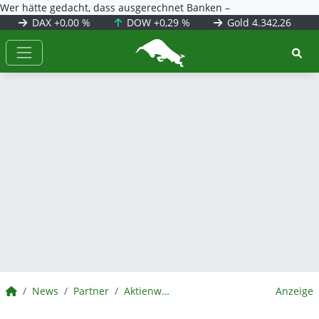
Wer hätte gedacht, dass ausgerechnet Banken –
DAX
+0,00 %
DOW
+0,29 %
Gold
4.342,26
BörsenNEWS.de
BörsenNEWS.de
News
Partner
Aktienwelt360
Anzeige