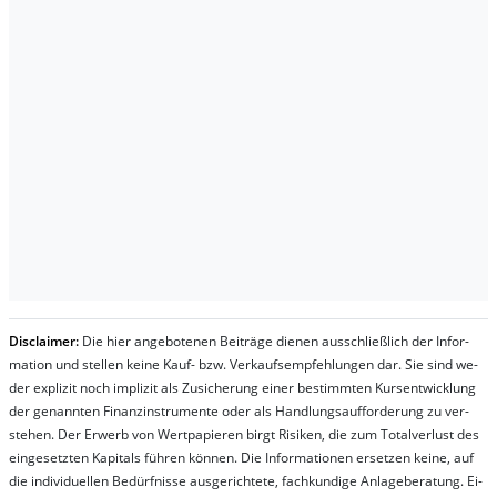
Dis­clai­mer:
Die hier an­ge­bo­te­nen Bei­trä­ge die­nen aus­schließ­lich der In­for­
ma­t­ion und stel­len kei­ne Kauf- bzw. Ver­kaufs­em­pfeh­lung­en dar. Sie sind we­
der ex­pli­zit noch im­pli­zit als Zu­sich­er­ung ei­ner be­stim­mt­en Kurs­ent­wick­lung
der ge­nan­nt­en Fi­nanz­in­stru­men­te oder als Handl­ungs­auf­for­der­ung zu ver­
steh­en. Der Er­werb von Wert­pa­pier­en birgt Ri­si­ken, die zum To­tal­ver­lust des
ein­ge­setz­ten Ka­pi­tals füh­ren kön­nen. Die In­for­ma­tion­en er­setz­en kei­ne, auf
die in­di­vi­du­el­len Be­dür­fnis­se aus­ge­rich­te­te, fach­kun­di­ge An­la­ge­be­ra­tung. Ei­