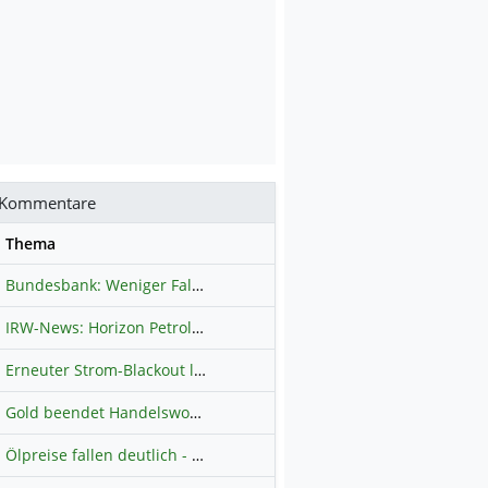
Kommentare
se
Thema
Bundesbank: Weniger Falschgeld in Deutschland
Hauptdiskussion
IRW-News: Horizon Petroleum Ltd. : Horizon Petroleum beginnt mit der Testförderung im Projekt Lachowice in Polen und schließt die Platzierung einer überzeichneten Wandelanleihe ab
Erneuter Strom-Blackout legt ganz Kuba lahm
Hauptdiskussion
Gold beendet Handelswoche mit Knall: Barrick Mining – Ist diese Aktie wieder ein Kauf?
Ölpreise fallen deutlich - Fortschritte zwischen USA und Iran belasten