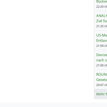
Rücke
22:20 Uh
ANALYS
Ziel fü
21:35 Uh
US-Me
Entlas
21:09 Uh
Devise
nach 
21:00 Uh
ROUND
Gesetz
20:47 Uh
Mehr 