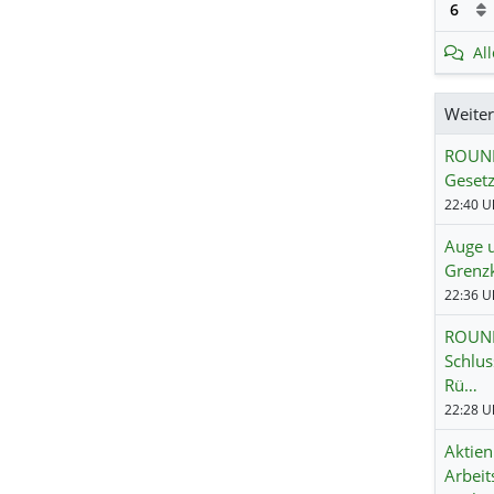
6
Al
Weite
ROUND
Gesetz
22:40 Uh
Auge 
Grenzk
22:36 Uh
ROUND
Schlus
Rü…
22:28 Uh
Aktien
Arbeit