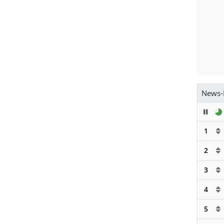
News-
Pau
1
2
3
4
5