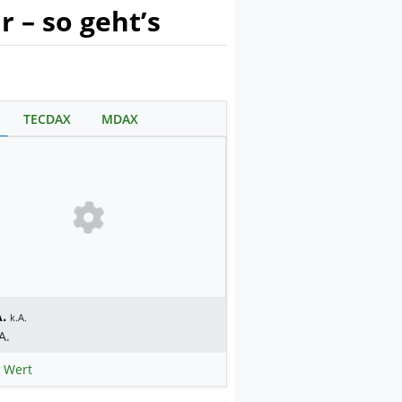
 – so geht’s
TECDAX
MDAX
.
k.A.
A.
 Wert