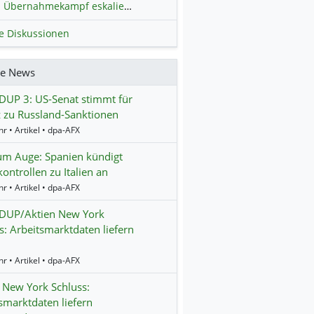
Übernahmekampf eskaliert: Wird die Commerzbank italienisch?
H
le Diskussionen
re News
UP 3: US-Senat stimmt für
 zu Russland-Sanktionen
r • Artikel • dpa-AFX
um Auge: Spanien kündigt
ontrollen zu Italien an
r • Artikel • dpa-AFX
UP/Aktien New York
s: Arbeitsmarktdaten liefern
r • Artikel • dpa-AFX
 New York Schluss:
smarktdaten liefern