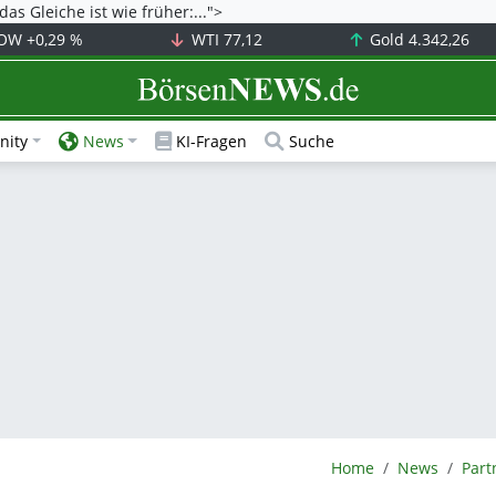
as Gleiche ist wie früher:...">
OW
+0,29 %
WTI
77,12
Gold
4.342,26
BörsenNEWS.de
ity
News
KI-Fragen
Suche
BörsenNEWS.de
Home
News
Part