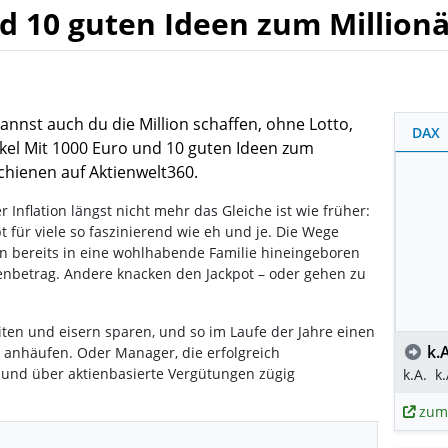
d 10 guten Ideen zum Millionär
annst auch du die Million schaffen, ohne Lotto,
DAX
ikel Mit 1000 Euro und 10 guten Ideen zum
rschienen auf Aktienwelt360.
 Inflation längst nicht mehr das Gleiche ist wie früher:
t für viele so faszinierend wie eh und je. Die Wege
en bereits in eine wohlhabende Familie hineingeboren
nbetrag. Andere knacken den Jackpot – oder gehen zu
iten und eisern sparen, und so im Laufe der Jahre einen
k.A
 anhäufen. Oder Manager, die erfolgreich
nd über aktienbasierte Vergütungen zügig
k.A.
k.
zum