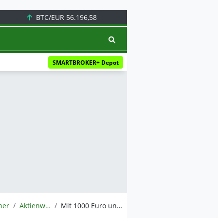
BTC/EUR
56.196,58
SMARTBROKER+ Depot
ner
Aktienwelt360
Mit 1000 Euro und 10 guten Ideen zum Millionär – so geht’s