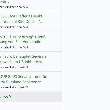
nwind
r • Artikel • dpa-AFX
E-FLASH: Jefferies senkt
r Tesla auf 350 Dollar - '…
r • Artikel • dpa-AFX
dien: Trump erwägt erneut
sung von Fed-Vorständin
r • Artikel • dpa-AFX
n: Euro behauptet Gewinne
schwachem US-Jobbericht
r • Artikel • dpa-AFX
UP 2: US-Senat stimmt für
 zu Russland-Sanktionen
r • Artikel • dpa-AFX
News