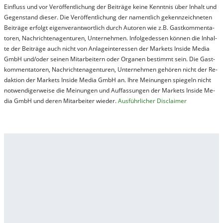
Ein­fluss und vor Ver­öf­fent­lich­ung der Bei­trä­ge kei­ne Ken­nt­nis über In­halt und
Ge­gen­stand die­ser. Die Ver­öf­fent­lich­ung der na­ment­lich ge­kenn­zeich­net­en
Bei­trä­ge er­folgt ei­gen­ver­ant­wort­lich durch Au­tor­en wie z.B. Gast­kom­men­ta­
tor­en, Nach­richt­en­ag­en­tur­en, Un­ter­neh­men. In­fol­ge­des­sen kön­nen die In­hal­
te der Bei­trä­ge auch nicht von An­la­ge­in­te­res­sen der Mar­kets In­side Me­dia
GmbH und/oder sei­nen Mit­ar­bei­tern oder Or­ga­nen be­stim­mt sein. Die Gast­
kom­men­ta­tor­en, Nach­rich­ten­ag­en­tur­en, Un­ter­neh­men ge­hör­en nicht der Re­
dak­tion der Mar­kets In­side Me­dia GmbH an. Ihre Mei­nung­en spie­geln nicht
not­wen­di­ger­wei­se die Mei­nung­en und Auf­fas­sung­en der Mar­kets In­side Me­
dia GmbH und de­ren Mit­ar­bei­ter wie­der.
Aus­führ­lich­er Dis­clai­mer