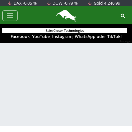
DAX
-0,05 %
DOW
-0,79 %
Gold
4.240,99
BörsenNEWS.de
SalesCloser Technologies
Facebook, YouTube, Instagram, WhatsApp oder TikTok!
Anzeige