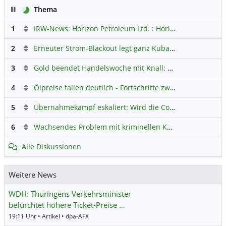
Pause
Thema
1
IRW-News: Horizon Petroleum Ltd. : Horizon Petroleum beginnt mit der Testförderung im Projekt Lachowice in Polen und schließt die Platzierung einer überzeichneten Wandelanleihe ab
2
Erneuter Strom-Blackout legt ganz Kuba lahm
Hauptdiskus
3
Gold beendet Handelswoche mit Knall: Barrick Mining – Ist diese Aktie wieder ein Kauf?
4
Ölpreise fallen deutlich - Fortschritte zwischen USA und Iran belasten
5
Übernahmekampf eskaliert: Wird die Commerzbank italienisch?
6
Wachsendes Problem mit kriminellen Kunden im Online-Handel
Alle Diskussionen
Weitere News
WDH: Thüringens Verkehrsminister
befürchtet höhere Ticket-Preise …
19:11 Uhr • Artikel • dpa-AFX