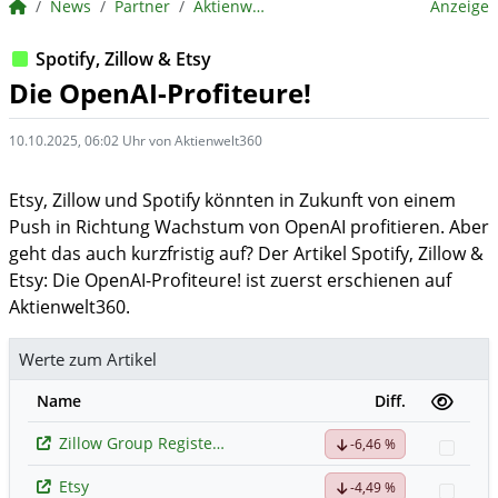
BörsenNEWS.de
News
Partner
Aktienwelt360
Anzeige
Spotify, Zillow & Etsy
Die OpenAI-Profiteure!
10.10.2025, 06:02 Uhr von Aktienwelt360
Etsy, Zillow und Spotify könnten in Zukunft von einem
Push in Richtung Wachstum von OpenAI profitieren. Aber
geht das auch kurzfristig auf? Der Artikel Spotify, Zillow &
Etsy: Die OpenAI-Profiteure! ist zuerst erschienen auf
Aktienwelt360.
Werte zum Artikel
Name
Diff.
Zillow Group Registered (A)
-6,46 %
Watc
Etsy
-4,49 %
Watc