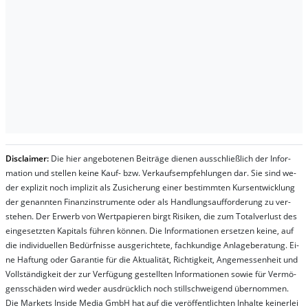
Dis­clai­mer:
Die hier an­ge­bo­te­nen Bei­trä­ge die­nen aus­schließ­lich der In­for­
ma­t­ion und stel­len kei­ne Kauf- bzw. Ver­kaufs­em­pfeh­lung­en dar. Sie sind we­
der ex­pli­zit noch im­pli­zit als Zu­sich­er­ung ei­ner be­stim­mt­en Kurs­ent­wick­lung
der ge­nan­nt­en Fi­nanz­in­stru­men­te oder als Handl­ungs­auf­for­der­ung zu ver­
steh­en. Der Er­werb von Wert­pa­pier­en birgt Ri­si­ken, die zum To­tal­ver­lust des
ein­ge­setz­ten Ka­pi­tals füh­ren kön­nen. Die In­for­ma­tion­en er­setz­en kei­ne, auf
die in­di­vi­du­el­len Be­dür­fnis­se aus­ge­rich­te­te, fach­kun­di­ge An­la­ge­be­ra­tung. Ei­
ne Haf­tung oder Ga­ran­tie für die Ak­tu­ali­tät, Rich­tig­keit, An­ge­mes­sen­heit und
Vol­lständ­ig­keit der zur Ver­fü­gung ge­stel­lt­en In­for­ma­tion­en so­wie für Ver­mö­
gens­schä­den wird we­der aus­drück­lich noch stil­lschwei­gend über­nom­men.
Die Mar­kets In­side Me­dia GmbH hat auf die ver­öf­fent­lich­ten In­hal­te kei­ner­lei