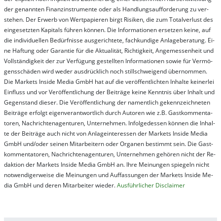
der ge­nan­nt­en Fi­nanz­in­stru­men­te oder als Handl­ungs­auf­for­der­ung zu ver­
steh­en. Der Er­werb von Wert­pa­pier­en birgt Ri­si­ken, die zum To­tal­ver­lust des
ein­ge­setz­ten Ka­pi­tals füh­ren kön­nen. Die In­for­ma­tion­en er­setz­en kei­ne, auf
die in­di­vi­du­el­len Be­dür­fnis­se aus­ge­rich­te­te, fach­kun­di­ge An­la­ge­be­ra­tung. Ei­
ne Haf­tung oder Ga­ran­tie für die Ak­tu­ali­tät, Rich­tig­keit, An­ge­mes­sen­heit und
Vol­lständ­ig­keit der zur Ver­fü­gung ge­stel­lt­en In­for­ma­tion­en so­wie für Ver­mö­
gens­schä­den wird we­der aus­drück­lich noch stil­lschwei­gend über­nom­men.
Die Mar­kets In­side Me­dia GmbH hat auf die ver­öf­fent­lich­ten In­hal­te kei­ner­lei
Ein­fluss und vor Ver­öf­fent­lich­ung der Bei­trä­ge kei­ne Ken­nt­nis über In­halt und
Ge­gen­stand die­ser. Die Ver­öf­fent­lich­ung der na­ment­lich ge­kenn­zeich­net­en
Bei­trä­ge er­folgt ei­gen­ver­ant­wort­lich durch Au­tor­en wie z.B. Gast­kom­men­ta­
tor­en, Nach­richt­en­ag­en­tur­en, Un­ter­neh­men. In­fol­ge­des­sen kön­nen die In­hal­
te der Bei­trä­ge auch nicht von An­la­ge­in­te­res­sen der Mar­kets In­side Me­dia
GmbH und/oder sei­nen Mit­ar­bei­tern oder Or­ga­nen be­stim­mt sein. Die Gast­
kom­men­ta­tor­en, Nach­rich­ten­ag­en­tur­en, Un­ter­neh­men ge­hör­en nicht der Re­
dak­tion der Mar­kets In­side Me­dia GmbH an. Ihre Mei­nung­en spie­geln nicht
not­wen­di­ger­wei­se die Mei­nung­en und Auf­fas­sung­en der Mar­kets In­side Me­
dia GmbH und de­ren Mit­ar­bei­ter wie­der.
Aus­führ­lich­er Dis­clai­mer