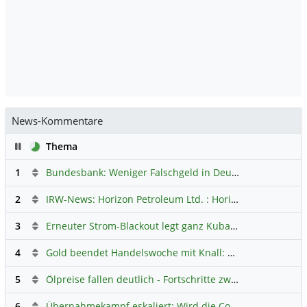
News-Kommentare
Pause
Thema
1
Bundesbank: Weniger Falschgeld in Deutschland
Hauptdi
2
IRW-News: Horizon Petroleum Ltd. : Horizon Petroleum beginnt mit der Testförderung im Projekt Lachowice in Polen und schließt die Platzierung einer überzeichneten Wandelanleihe ab
3
Erneuter Strom-Blackout legt ganz Kuba lahm
Hauptdiskus
4
Gold beendet Handelswoche mit Knall: Barrick Mining – Ist diese Aktie wieder ein Kauf?
5
Ölpreise fallen deutlich - Fortschritte zwischen USA und Iran belasten
6
Übernahmekampf eskaliert: Wird die Commerzbank italienisch?