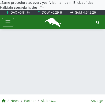
„Same procedure as every year“, ist man beim Blick auf das
Halbjahresergebnis des...">
DAX
+0,81 %
DOW
+0,29 %
Gold
4.342,26
BörsenNEWS.de
BörsenNEWS.de
News
Partner
Aktienwelt360
Anzeige