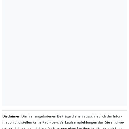
Dis­clai­mer:
Die hier an­ge­bo­te­nen Bei­trä­ge die­nen aus­schließ­lich der In­for­
ma­t­ion und stel­len kei­ne Kauf- bzw. Ver­kaufs­em­pfeh­lung­en dar. Sie sind we­
der ex­pli­zit noch im­pli­zit als Zu­sich­er­ung ei­ner be­stim­mt­en Kurs­ent­wick­lung