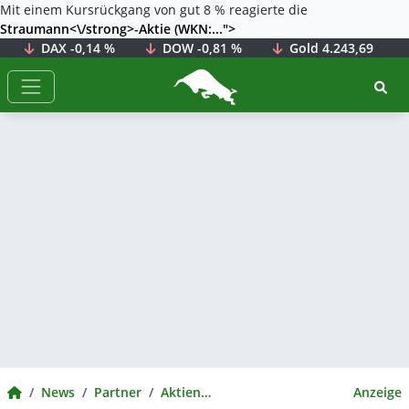
Mit einem Kursrückgang von gut 8 % reagierte die
Straumann<\/strong>-Aktie (WKN:...">
DAX
-0,14 %
DOW
-0,81 %
Gold
4.243,69
BörsenNEWS.de
BörsenNEWS.de
News
Partner
Aktienwelt360
Anzeige