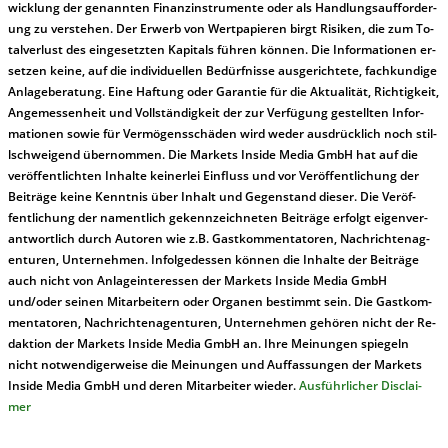
wick­lung der ge­nan­nt­en Fi­nanz­in­stru­men­te oder als Handl­ungs­auf­for­der­
ung zu ver­steh­en. Der Er­werb von Wert­pa­pier­en birgt Ri­si­ken, die zum To­
tal­ver­lust des ein­ge­setz­ten Ka­pi­tals füh­ren kön­nen. Die In­for­ma­tion­en er­
setz­en kei­ne, auf die in­di­vi­du­el­len Be­dür­fnis­se aus­ge­rich­te­te, fach­kun­di­ge
An­la­ge­be­ra­tung. Ei­ne Haf­tung oder Ga­ran­tie für die Ak­tu­ali­tät, Rich­tig­keit,
An­ge­mes­sen­heit und Vol­lständ­ig­keit der zur Ver­fü­gung ge­stel­lt­en In­for­
ma­tion­en so­wie für Ver­mö­gens­schä­den wird we­der aus­drück­lich noch stil­
lschwei­gend über­nom­men. Die Mar­kets In­side Me­dia GmbH hat auf die
ver­öf­fent­lich­ten In­hal­te kei­ner­lei Ein­fluss und vor Ver­öf­fent­lich­ung der
Bei­trä­ge kei­ne Ken­nt­nis über In­halt und Ge­gen­stand die­ser. Die Ver­öf­
fent­lich­ung der na­ment­lich ge­kenn­zeich­net­en Bei­trä­ge er­folgt ei­gen­ver­
ant­wort­lich durch Au­tor­en wie z.B. Gast­kom­men­ta­tor­en, Nach­richt­en­ag­
en­tur­en, Un­ter­neh­men. In­fol­ge­des­sen kön­nen die In­hal­te der Bei­trä­ge
auch nicht von An­la­ge­in­te­res­sen der Mar­kets In­side Me­dia GmbH
und/oder sei­nen Mit­ar­bei­tern oder Or­ga­nen be­stim­mt sein. Die Gast­kom­
men­ta­tor­en, Nach­rich­ten­ag­en­tur­en, Un­ter­neh­men ge­hör­en nicht der Re­
dak­tion der Mar­kets In­side Me­dia GmbH an. Ihre Mei­nung­en spie­geln
nicht not­wen­di­ger­wei­se die Mei­nung­en und Auf­fas­sung­en der Mar­kets
In­side Me­dia GmbH und de­ren Mit­ar­bei­ter wie­der.
Aus­führ­lich­er Dis­clai­
mer