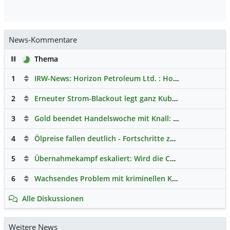
News-Kommentare
Pause
Thema
1
IRW-News: Horizon Petroleum Ltd. : Horizon Petroleum beginnt mit der Testförderung im Projekt Lachowice in Polen und schließt die Platzierung einer überzeichneten Wandelanleihe ab
2
Erneuter Strom-Blackout legt ganz Kuba lahm
Hauptdisk
3
Gold beendet Handelswoche mit Knall: Barrick Mining – Ist diese Aktie wieder ein Kauf?
4
Ölpreise fallen deutlich - Fortschritte zwischen USA und Iran belasten
5
Übernahmekampf eskaliert: Wird die Commerzbank italienisch?
6
Wachsendes Problem mit kriminellen Kunden im Online-Handel
Alle Diskussionen
Weitere News