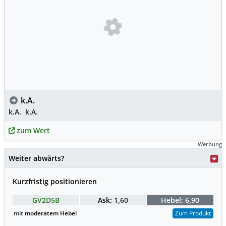
k.A.
k.A.
k.A.
zum Wert
Werbung
Weiter abwärts?
Kurzfristig positionieren
GV2D5B
Ask:
1,60
Hebel:
6,90
mit
moderatem Hebel
Zum Produkt