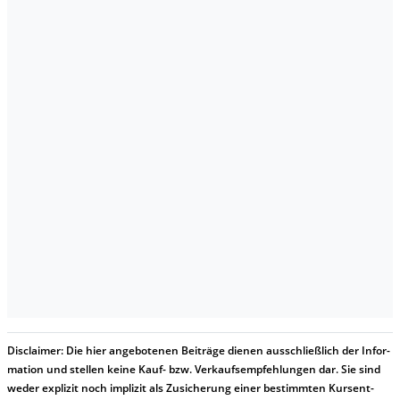
Dis­clai­mer:
Die hier an­ge­bo­te­nen Bei­trä­ge die­nen aus­schließ­lich der In­for­
ma­t­ion und stel­len kei­ne Kauf- bzw. Ver­kaufs­em­pfeh­lung­en dar. Sie sind
we­der ex­pli­zit noch im­pli­zit als Zu­sich­er­ung ei­ner be­stim­mt­en Kurs­ent­