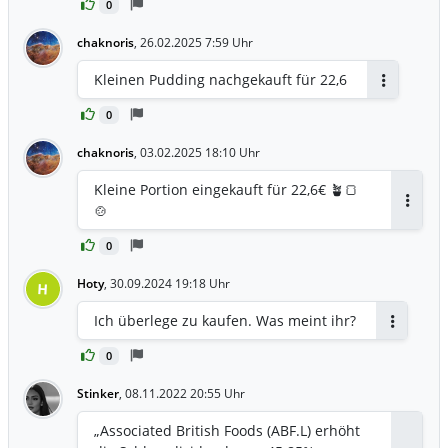
0
chaknoris
,
26.02.2025 7:59 Uhr
Kleinen Pudding nachgekauft für 22,6
Antworten
0
chaknoris
,
03.02.2025 18:10 Uhr
Kleine Portion eingekauft für 22,6€ 🪴🍞
🍲
Antwor
0
Hoty
,
30.09.2024 19:18 Uhr
H
Ich überlege zu kaufen. Was meint ihr?
Antworte
0
Stinker
,
08.11.2022 20:55 Uhr
„Associated British Foods (ABF.L) erhöht