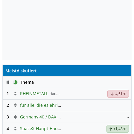
Meistdiskutiert
Pause
Thema
1
RHEINMETALL
Hauptdiskussion
-4,61
%
2
für alle, die es ehrlich meinen beim Traden.
3
Germany 40 / DAX Prognose
-
4
SpaceX-Haupt-Hauptforum
+1,48
%