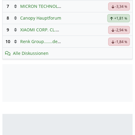
7
MICRON TECHNOLOGY
Hauptdiskussion
-3,34
%
8
Canopy Hauptforum
+1,81
%
9
XIAOMI CORP. CL.B
Hauptdiskussion
-2,94
%
10
Renk Group.......der Weg zum Erfolg
-1,84
%
Alle Diskussionen