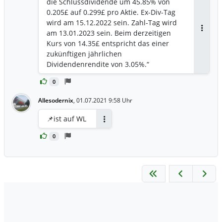
die Schlussdividende um 45.85% von
0.205£ auf 0.299£ pro Aktie. Ex-Div-Tag
wird am 15.12.2022 sein. Zahl-Tag wird
am 13.01.2023 sein. Beim derzeitigen
Antwor
Kurs von 14.35£ entspricht das einer
zukünftigen jährlichen
Dividendenrendite von 3.05%.“
https://otp.tools.investis.com/clients/uk/a
0
ssociated_british_foods1/rns/regulatory-
story.aspx?cid=1464&newsid=1642576
Allesodernix
,
01.07.2021 9:58 Uhr
📌ist auf WL
Antworten
0