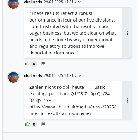
chaknoris
,
29.04.2025 14:31 Uhr
immediately. Vivergo will have ceased all
production of bioethanol and animal
"These results reflect a robust
feed by 31 August 2025."
performance in four of our five divisions.
I am frustrated with the results in our
Sugar business, but we are clear on what
Antwor
needs to be done by way of operational
and regulatory solutions to improve
financial performance."
0
chaknoris
,
29.04.2025 14:31 Uhr
Zahlen nicht so doll heute ----- Basic
earnings per share Q1/25 71.0p Q1/24
87.4p -19% -----
Antwor
https://www.abf.co.uk/media/news/2025/
interim-results-announcement
0