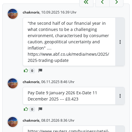
chaknoris
,
10.09.2025 16:39 Uhr
"the second half of our financial year in
what continues to be a challenging
environment, characterised by consumer
caution, geopolitical uncertainty and
Antwor
inflation" ....
https://www.abf.co.uk/media/news/2025/
2025-trading-update
0
chaknoris
,
06.11.2025 8:46 Uhr
Pay Date 9 January 2026 Ex-Date 11
December 2025 --- £0.423
Antwor
0
chaknoris
,
08.01.2026 8:36 Uhr
https://www.reuters.com/business/retail-