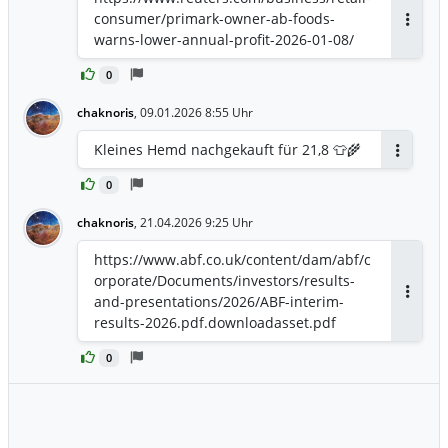
consumer/primark-owner-ab-foods-
Antwor
warns-lower-annual-profit-2026-01-08/
0
chaknoris
,
09.01.2026 8:55 Uhr
Kleines Hemd nachgekauft für 21,8 👕🌾
Antworte
0
chaknoris
,
21.04.2026 9:25 Uhr
https://www.abf.co.uk/content/dam/abf/c
orporate/Documents/investors/results-
and-presentations/2026/ABF-interim-
Antwor
results-2026.pdf.downloadasset.pdf
0