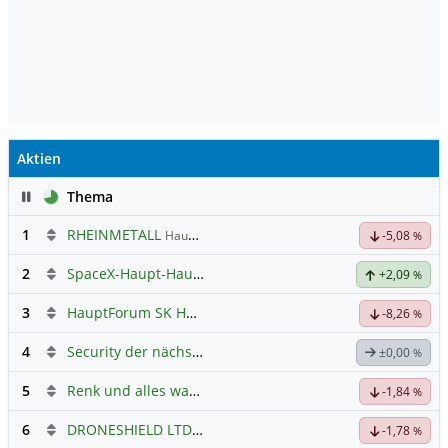
Aktien
Pause
Thema
1
RHEINMETALL
Hauptdiskussion
-5,08
%
2
SpaceX-Haupt-Hauptforum
+2,09
%
3
HauptForum SK HYNIC
-8,26
%
4
Security der nächsten Generation
±0,00
%
5
Renk und alles was dazugehört
-1,84
%
6
DRONESHIELD LTD
Hauptdiskussion
-1,78
%