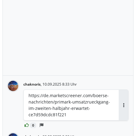
chaknoris
,
10.09.2025 8:33 Uhr
https://de.marketscreener.com/boerse-
nachrichten/primark-umsatzrueckgang-
im-zweiten-halbjahr-erwartet-
Antwor
ce7d59dcdc81f221
0