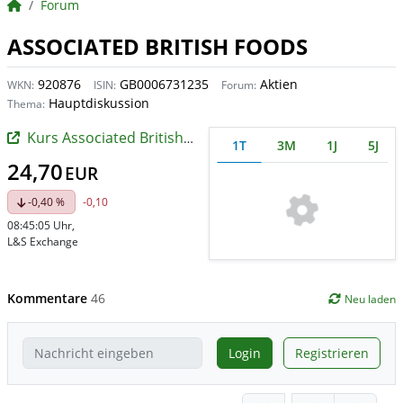
BörsenNEWS.de
Forum
ASSOCIATED BRITISH FOODS
920876
GB0006731235
Aktien
WKN:
ISIN:
Forum:
Hauptdiskussion
Thema:
Kurs Associated British Foods
1T
3M
1J
5J
24,70
EUR
-0,40 %
-0,10
08:45:05 Uhr
,
L&S Exchange
Kommentare
46
Neu laden
Login
Registrieren