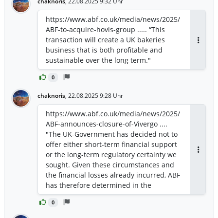
chaknoris
,
22.08.2025 9:32 Uhr
https://www.abf.co.uk/media/news/2025/
ABF-to-acquire-hovis-group ..... “This
transaction will create a UK bakeries
Antwor
business that is both profitable and
sustainable over the long term."
0
chaknoris
,
22.08.2025 9:28 Uhr
https://www.abf.co.uk/media/news/2025/
ABF-announces-closure-of-Vivergo ....
"The UK-Government has decided not to
offer either short-term financial support
or the long-term regulatory certainty we
Antwor
sought. Given these circumstances and
the financial losses already incurred, ABF
has therefore determined in the
interests of its shareholders that it
0
cannot continue to support Vivergo. ABF
will start an orderly closure process