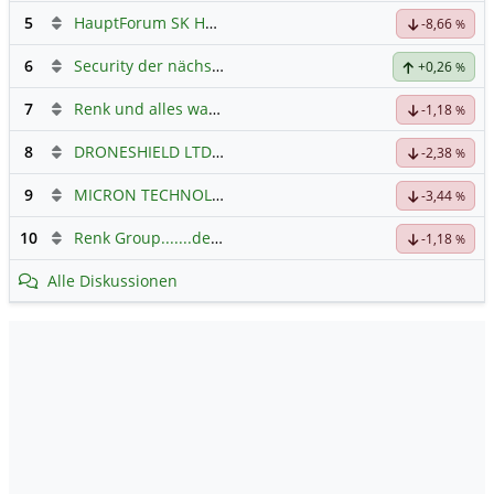
5
HauptForum SK HYNIC
-8,66
%
6
Security der nächsten Generation
+0,26
%
7
Renk und alles was dazugehört
-1,18
%
8
DRONESHIELD LTD
Hauptdiskussion
-2,38
%
9
MICRON TECHNOLOGY
Hauptdiskussion
-3,44
%
10
Renk Group.......der Weg zum Erfolg
-1,18
%
Alle Diskussionen