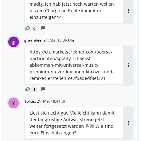
madig, ich hab jetzt noch warten wollen
bis ein Charge an Kohle kommt un
Antwor
einzusteigen^^
0
graandee
,
21. Mai 18:06 Uhr
g
https://ch.marketscreener.com/boerse-
nachrichten/spotify-schliesst-
abkommen-mit-universal-music-
Antwor
premium-nutzer-koennen-ki-cover-und-
remixes-erstellen-ce7f5adedf8ef221
1
Yolius
,
21. Mai 18:41 Uhr
Y
Liest sich echt gut. Vielleicht kann damit
der langfristige Aufwärtstrend jetzt
weiter fortgesetzt werden 🤞🏼 Wie sind
Antwor
eure Einschätzungen?