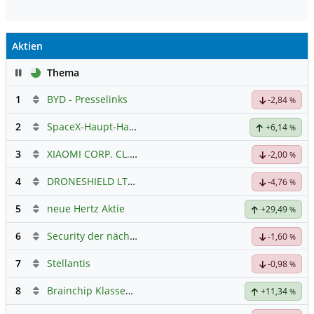
Aktien
Pause
Thema
1
BYD - Presselinks
-2,84
%
2
SpaceX-Haupt-Hauptforum
+6,14
%
3
XIAOMI CORP. CL.B
Hauptdiskussion
-2,00
%
4
DRONESHIELD LTD
Hauptdiskussion
-4,76
%
5
neue Hertz Aktie
+29,49
%
6
Security der nächsten Generation
-1,60
%
7
Stellantis
-0,98
%
8
Brainchip Klassengruppe
+11,34
%