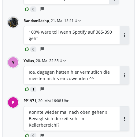
Antworten
0
RandomSäshp
,
21. Mai 15:21 Uhr
100% wäre toll wenn Spotify auf 385-390
geht
Antwor
0
Yolius
,
20. Mai 22:35 Uhr
Y
Joa, dagegen hätten hier vermutlich die
meisten nichts einzuwenden ^^
Antwor
1
PP1971
,
20. Mai 16:08 Uhr
P
Könnte wieder mal nach oben gehen!!
Bewegt sich derzeit sehr im
Antwor
Kellerbereich!?
0