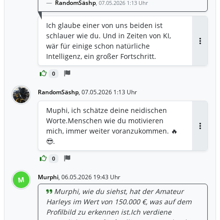
RandomSäshp
,
07.05.2026 1:13 Uhr
Ich glaube einer von uns beiden ist
schlauer wie du. Und in Zeiten von KI,
wär für einige schon natürliche
Antwor
Intelligenz, ein großer Fortschritt.
0
RandomSäshp
,
07.05.2026 1:13 Uhr
Muphi, ich schätze deine neidischen
Worte.Menschen wie du motivieren
mich, immer weiter voranzukommen. 🔥
Antwor
😎.
0
Murphi
,
06.05.2026 19:43 Uhr
M
Murphi, wie du siehst, hat der Amateur
Harleys im Wert von 150.000 €, was auf dem
Profilbild zu erkennen ist.Ich verdiene