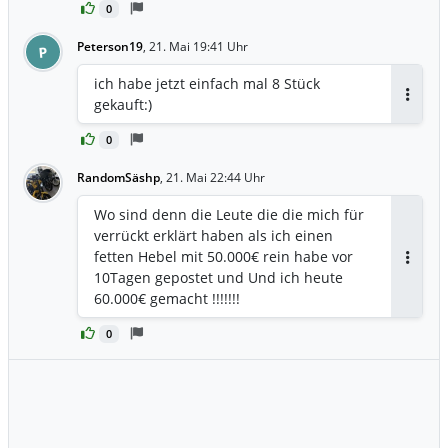
0
Peterson19
,
21. Mai 19:41 Uhr
P
ich habe jetzt einfach mal 8 Stück
gekauft:)
Antwor
0
RandomSäshp
,
21. Mai 22:44 Uhr
Wo sind denn die Leute die die mich für
verrückt erklärt haben als ich einen
fetten Hebel mit 50.000€ rein habe vor
Antwor
10Tagen gepostet und Und ich heute
60.000€ gemacht !!!!!!!
0