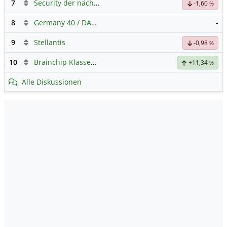
7
Security der nächsten Generation
-1,60
%
8
Germany 40 / DAX Prognose
-
9
Stellantis
-0,98
%
10
Brainchip Klassengruppe
+11,34
%
Alle Diskussionen