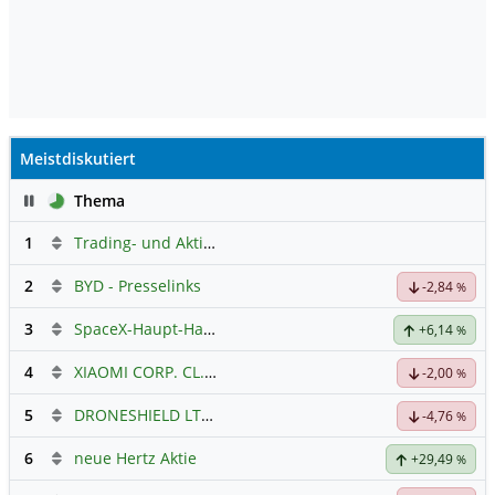
Meistdiskutiert
Pause
Thema
1
Trading- und Aktien-Chat
2
BYD - Presselinks
-2,84
%
3
SpaceX-Haupt-Hauptforum
+6,14
%
4
XIAOMI CORP. CL.B
Hauptdiskussion
-2,00
%
5
DRONESHIELD LTD
Hauptdiskussion
-4,76
%
6
neue Hertz Aktie
+29,49
%