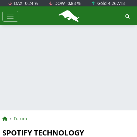
DAX
-0,24 %
DOW
-0,88 %
Gold
4.267,18
BörsenNEWS.de
BörsenNEWS.de
Forum
SPOTIFY TECHNOLOGY