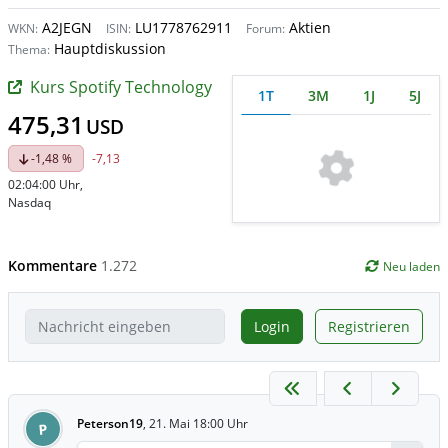
A2JEGN
LU1778762911
Aktien
WKN:
ISIN:
Forum:
Hauptdiskussion
Thema:
Kurs Spotify Technology
1T
3M
1J
5J
475,31
USD
-1,48 %
-7,13
02:04:00 Uhr
,
Nasdaq
Kommentare
1.272
Neu laden
Login
Registrieren
Peterson19
,
21. Mai 18:00 Uhr
P