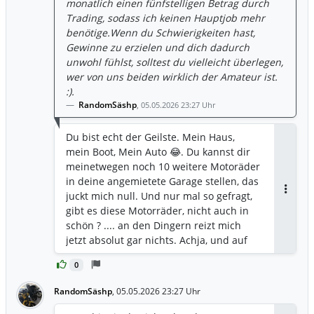
monatlich einen fünfstelligen Betrag durch
Trading, sodass ich keinen Hauptjob mehr
benötige.Wenn du Schwierigkeiten hast,
Gewinne zu erzielen und dich dadurch
unwohl fühlst, solltest du vielleicht überlegen,
wer von uns beiden wirklich der Amateur ist.
:).
RandomSäshp
,
05.05.2026 23:27 Uhr
Du bist echt der Geilste. Mein Haus,
mein Boot, Mein Auto 😂. Du kannst dir
meinetwegen noch 10 weitere Motoräder
in deine angemietete Garage stellen, das
juckt mich null. Und nur mal so gefragt,
Antwor
gibt es diese Motorräder, nicht auch in
schön ? .... an den Dingern reizt mich
jetzt absolut gar nichts. Achja, und auf
Ratschläge von einem Schweller wie dir,
0
bin ich nun wirklich nicht angwiesen. Ich
komme bestens klar. Ich brauch mit
RandomSäshp
,
05.05.2026 23:27 Uhr
meinen Erfolgen auch nicht protzen. Ich
bin so zufrieden. Damit musst du