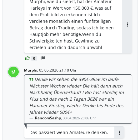
Murphi, wie du siehst, hat der Amateur
einfach klar kommen. Hier trifft man
Harleys im Wert von 150.000 €, was auf
echt, immer wieder auf verkappte
dem Profilbild zu erkennen ist.Ich
Existenzen, die hier einen auf dicke Hose
verdiene monatlich einen fünfstelligen
machen müssen, um ihr Ego
Betrag durch Trading, sodass ich keinen
Antwor
aufzupumpen. Unfassbar. Fühl dich
Hauptjob mehr benötige.Wenn du
umarmt und gedrückt. 😍
Schwierigkeiten hast, Gewinne zu
erzielen und dich dadurch unwohl
fühlst, solltest du vielleicht überlegen,
0
wer von uns beiden wirklich der
Amateur ist. :).
Murphi
,
05.05.2026 21:10 Uhr
M
Denke wir sehen die 390€-395€ im laufe
Nächster Wocher wieder Die hält dann auch
Nachhaltig Überverkauft ! Bin fast 5Stellig im
Plus und das nach 2 Tagen 362€ war ein
Hammer Einstieg wieder Denke bis Ende des
Jahres wieder 500€+
RandomSäshp
,
30.04.2026 23:06 Uhr
Das passiert wenn Amateure denken.
Antworten