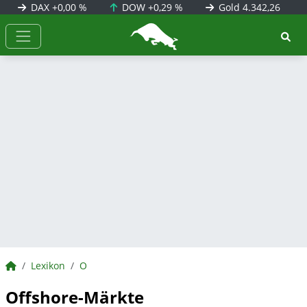
DAX
+0,00 %
DOW
+0,29 %
Gold
4.342,26
BörsenNEWS.de
BörsenNEWS.de
Lexikon
O
Offshore-Märkte