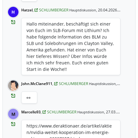
Hatzel
,
SCHLUMBERGER
20.04.2026 11:46 Uhr
Hauptdiskussion,
H
Hallo miteinander, beschäftigt sich einer
von Euch im SLB-Forum mit Lithium? Ich
habe folgende Information des BLM zu
SLB und Solebohrungen im Clayton Valley,
Amerika gefunden. Hat einer von Euch
hier tieferes Wissen? Über Infos würde
ich mich sehr freuen. Euch einen guten
Start in die Woche!!
https://www.blm.gov/announcement/blm-
approves-lithium-exploration-project-
John.McClane911
,
SCHLUMBERGER
01.04.2026 
Hauptdiskussion,
clayton-
valley#:~:text=The%20Bureau%20of%20La
👀
nd%20Management%20(BLM)%20approve
d,domestic%20mineral%20production%20
Marcello93
,
SCHLUMBERGER
27.03.2026 15:21 Uhr
Hauptdiskussion,
M
*%20Unleashing%20American%20Energy
https://www.deraktionaer.de/artikel/aktie
n/nvidia-weitet-kooperation-im-energie-