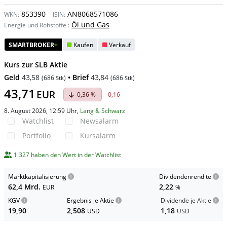
853390
AN8068571086
WKN:
ISIN:
Öl und Gas
Energie und Rohstoffe
:
SMARTBROKER
+
Kaufen
Verkauf
Kurs zur SLB Aktie
Geld
43,58
• Brief
43,84
(
686
)
(
686
)
Stk
Stk
43,71
EUR
-0,36 %
-0,16
8. August 2026, 12:59 Uhr
,
Lang & Schwarz
Watchlist
Newsalarm
Portfolio
Kursalarm
1.327 haben den Wert in der Watchlist
Marktkapitalisierung
Dividendenrendite
62,4 Mrd.
2,22
EUR
%
KGV
Ergebnis je Aktie
Dividende je Aktie
19,90
2,508
1,18
USD
USD