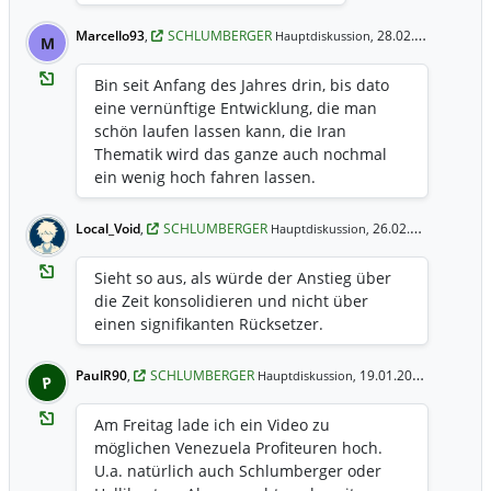
Marcello93
,
SCHLUMBERGER
28.02.2026 11:18 Uhr
Hauptdiskussion,
M
Bin seit Anfang des Jahres drin, bis dato
eine vernünftige Entwicklung, die man
schön laufen lassen kann, die Iran
Thematik wird das ganze auch nochmal
ein wenig hoch fahren lassen.
Local_Void
,
SCHLUMBERGER
26.02.2026 6:29 Uhr
Hauptdiskussion,
Sieht so aus, als würde der Anstieg über
die Zeit konsolidieren und nicht über
einen signifikanten Rücksetzer.
PaulR90
,
SCHLUMBERGER
19.01.2026 23:12 Uhr
Hauptdiskussion,
P
Am Freitag lade ich ein Video zu
möglichen Venezuela Profiteuren hoch.
U.a. natürlich auch Schlumberger oder