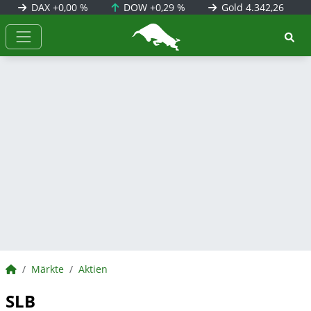
DAX
+0,00 %
DOW
+0,29 %
Gold
4.342,26
BörsenNEWS.de
BörsenNEWS.de
Märkte
Aktien
SLB