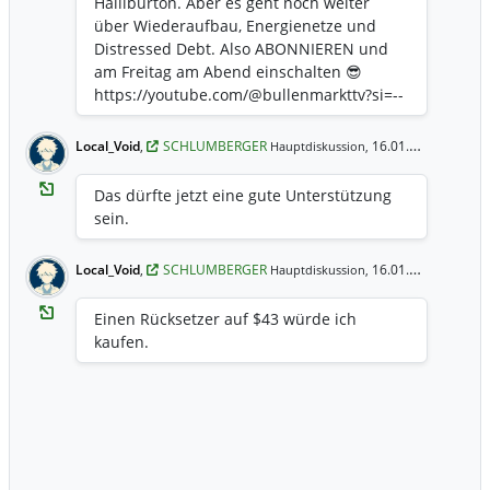
Halliburton. Aber es geht noch weiter
über Wiederaufbau, Energienetze und
Distressed Debt. Also ABONNIEREN und
am Freitag am Abend einschalten 😎
https://youtube.com/@bullenmarkttv?si=--
jE5pCTEpov4GbZ
Local_Void
,
SCHLUMBERGER
16.01.2026 10:55 Uhr
Hauptdiskussion,
Das dürfte jetzt eine gute Unterstützung
sein.
Local_Void
,
SCHLUMBERGER
16.01.2026 10:54 Uhr
Hauptdiskussion,
Einen Rücksetzer auf $43 würde ich
kaufen.