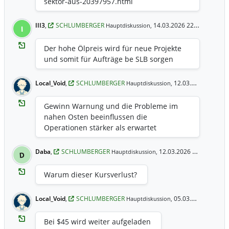
sektor-aus-20397957.html
III3
,
SCHLUMBERGER
14.03.2026 22:01 Uhr
Hauptdiskussion,
I
Der hohe Ölpreis wird für neue Projekte
und somit für Aufträge be SLB sorgen
Local_Void
,
SCHLUMBERGER
12.03.2026 18:12 Uhr
Hauptdiskussion,
Gewinn Warnung und die Probleme im
nahen Osten beeinflussen die
Operationen stärker als erwartet
Daba
,
SCHLUMBERGER
12.03.2026 18:09 Uhr
Hauptdiskussion,
D
Warum dieser Kursverlust?
Local_Void
,
SCHLUMBERGER
05.03.2026 7:26 Uhr
Hauptdiskussion,
Bei $45 wird weiter aufgeladen