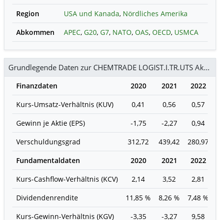
Region
USA und Kanada
,
Nördliches Amerika
Abkommen
APEC
,
G20
,
G7
,
NATO
,
OAS
,
OECD
,
USMCA
Grundlegende Daten zur CHEMTRADE LOGIST.I.TR.UTS Aktie
Finanzdaten
2020
2021
2022
Kurs-Umsatz-Verhältnis (KUV)
0,41
0,56
0,57
Gewinn je Aktie (EPS)
-1,75
-2,27
0,94
Verschuldungsgrad
312,72
439,42
280,97
Fundamentaldaten
2020
2021
2022
Kurs-Cashflow-Verhältnis (KCV)
2,14
3,52
2,81
Dividendenrendite
11,85 %
8,26 %
7,48 %
Kurs-Gewinn-Verhältnis (KGV)
-3,35
-3,27
9,58