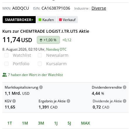
A0DQCU
CA16387P1036
Diverse
WKN:
ISIN:
Industrie
:
SMARTBROKER
+
Kaufen
Verkauf
Kurs zur CHEMTRADE LOGIST.I.TR.UTS Aktie
11,74
USD
+1,00 %
+0,12
8. August 2026, 02:10 Uhr
,
Nasdaq OTC
Watchlist
Newsalarm
Portfolio
Kursalarm
7 haben den Wert in der Watchlist
Marktkapitalisierung
Dividendenrendite
1,1 Mrd.
4,44
USD
%
KGV
Ergebnis je Aktie
Dividende je Aktie
11,65
1,391
0,72
CAD
CAD
1T
1M
3M
1J
5J
MAX