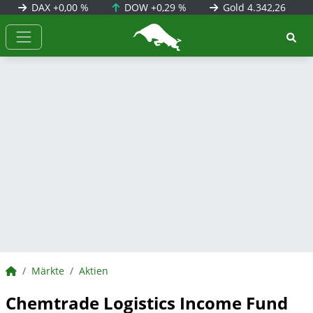
DAX
+0,00 %
DOW
+0,29 %
Gold
4.342,26
BörsenNEWS.de
BörsenNEWS.de
Märkte
Aktien
Chemtrade Logistics Income Fund