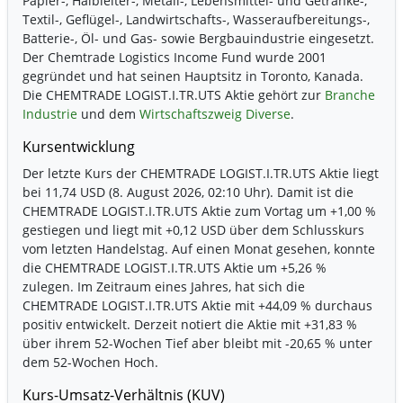
Papier-, Halbleiter-, Metall-, Lebensmittel- und Getränke-,
Textil-, Geflügel-, Landwirtschafts-, Wasseraufbereitungs-,
Batterie-, Öl- und Gas- sowie Bergbauindustrie eingesetzt.
Der Chemtrade Logistics Income Fund wurde 2001
gegründet und hat seinen Hauptsitz in Toronto, Kanada.
Die CHEMTRADE LOGIST.I.TR.UTS Aktie gehört zur
Branche
Industrie
und dem
Wirtschaftszweig Diverse
.
Kursentwicklung
Der letzte Kurs der CHEMTRADE LOGIST.I.TR.UTS Aktie liegt
bei 11,74 USD (8. August 2026, 02:10 Uhr). Damit ist die
CHEMTRADE LOGIST.I.TR.UTS Aktie zum Vortag um
+1,00 %
gestiegen und liegt mit
+0,12 USD
über dem Schlusskurs
vom letzten Handelstag. Auf einen Monat gesehen, konnte
die CHEMTRADE LOGIST.I.TR.UTS Aktie um
+5,26 %
zulegen. Im Zeitraum eines Jahres, hat sich die
CHEMTRADE LOGIST.I.TR.UTS Aktie mit
+44,09 %
durchaus
positiv entwickelt. Derzeit notiert die Aktie mit
+31,83 %
über ihrem 52-Wochen Tief aber bleibt mit
-20,65 %
unter
dem 52-Wochen Hoch.
Kurs-Umsatz-Verhältnis (KUV)