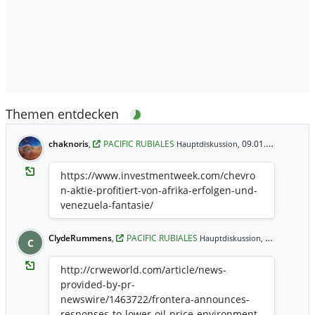
Themen entdecken
chaknoris
,
PACIFIC RUBIALES
09.01.2026 10:19 Uhr
Hauptdiskussion,
https://www.investmentweek.com/chevro
n-aktie-profitiert-von-afrika-erfolgen-und-
venezuela-fantasie/
ClydeRummens
,
PACIFIC RUBIALES
23.03.2020 11:09 Uhr
Hauptdiskussion,
C
http://crweworld.com/article/news-
provided-by-pr-
newswire/1463722/frontera-announces-
responses-to-lower-oil-price-environment