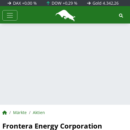
DAX
+0,00 %
DOW
+0,29 %
Gold
4.342,26
BörsenNEWS.de
BörsenNEWS.de
Märkte
Aktien
Frontera Energy Corporation