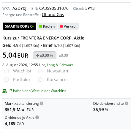
A2DY0J
CA35905B1076
3PY3
WKN:
ISIN:
Kürzel:
Öl und Gas
Energie und Rohstoffe
:
SMARTBROKER
+
Kaufen
Verkauf
Kurs zur FRONTERA ENERGY CORP. Aktie
Geld
4,98
• Brief
5,10
(
1.607
)
(
1.607
)
Stk
Stk
5,04
EUR
±0,00 %
±0,00
8. August 2026, 12:55 Uhr
,
Lang & Schwarz
Watchlist
Newsalarm
Portfolio
Kursalarm
17 haben den Wert in der Watchlist
Marktkapitalisierung
Dividendenrendite
351,9 Mio.
35,99
EUR
%
Dividende je Aktie
4,189
CAD