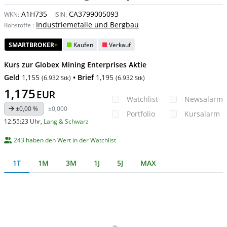
A1H735
CA3799005093
WKN:
ISIN:
Industriemetalle und Bergbau
Rohstoffe
:
SMARTBROKER
+
Kaufen
Verkauf
Kurs zur Globex Mining Enterprises Aktie
Geld
1,155
• Brief
1,195
(
6.932
)
(
6.932
)
Stk
Stk
1,175
EUR
Watchlist
Newsalarm
±0,00 %
±0,000
Portfolio
Kursalarm
12:55:23 Uhr
,
Lang & Schwarz
243 haben den Wert in der Watchlist
1T
1M
3M
1J
5J
MAX