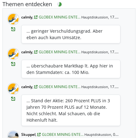
Themen entdecken
calmly
,
GLOBEX MINING ENTE…
17.03.2026 15:02 Uhr
Hauptdiskussion,
… geringer Verschuldungsgrad. Aber
eben auch kaum Umsätze.
calmly
,
GLOBEX MINING ENTE…
17.03.2026 15:01 Uhr
Hauptdiskussion,
… überschaubare Marktkap lt. App hier in
den Stammdaten: ca. 100 Mio.
calmly
,
GLOBEX MINING ENTE…
17.03.2026 15:00 Uhr
Hauptdiskussion,
… Stand der Aktie: 260 Prozent PLUS in 3
Jahren 70 Prozent PLUS auf 12 Monate.
Nicht schlecht. Mal schauen, ob die
Höhenluft hält.
Skuppel
,
GLOBEX MINING ENTE…
08.10.2025 0:08 Uhr
Hauptdiskussion,