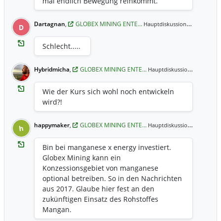
mal endlich Bewegung reinkommt.
Dartagnan
,
GLOBEX MINING ENTE…
04.08.2022
Hauptdiskussion,
D
Schlecht.....
Hybridmicha
,
GLOBEX MINING ENTE…
02.07.202
Hauptdiskussion,
Wie der Kurs sich wohl noch entwickeln
wird?!
happymaker
,
GLOBEX MINING ENTE…
04.01.201
Hauptdiskussion,
h
Bin bei manganese x energy investiert.
Globex Mining kann ein
Konzessionsgebiet von manganese
optional betreiben. So in den Nachrichten
aus 2017. Glaube hier fest an den
zukünftigen Einsatz des Rohstoffes
Mangan.