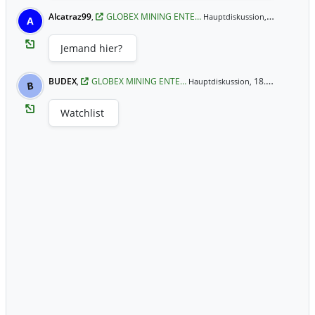
Alcatraz99
,
GLOBEX MINING ENTE…
09.11.2017 
Hauptdiskussion,
A
Jemand hier?
BUDEX
,
GLOBEX MINING ENTE…
18.01.2017 18:44 Uhr
Hauptdiskussion,
B
Watchlist