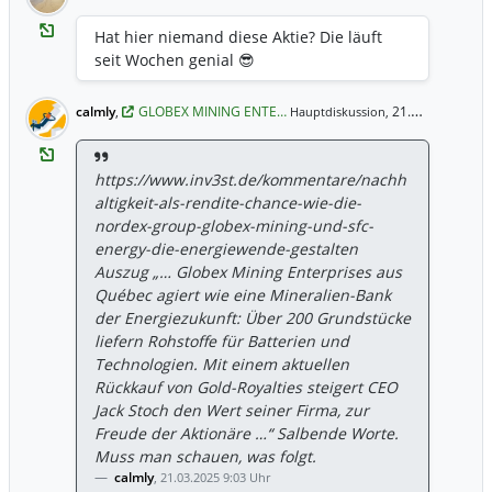
Hat hier niemand diese Aktie? Die läuft
seit Wochen genial 😎
calmly
,
GLOBEX MINING ENTE…
21.03.2025 9:10 Uhr
Hauptdiskussion,
https://www.inv3st.de/kommentare/nachh
altigkeit-als-rendite-chance-wie-die-
nordex-group-globex-mining-und-sfc-
energy-die-energiewende-gestalten
Auszug „… Globex Mining Enterprises aus
Québec agiert wie eine Mineralien-Bank
der Energiezukunft: Über 200 Grundstücke
liefern Rohstoffe für Batterien und
Technologien. Mit einem aktuellen
Rückkauf von Gold-Royalties steigert CEO
Jack Stoch den Wert seiner Firma, zur
Freude der Aktionäre …“ Salbende Worte.
Muss man schauen, was folgt.
calmly
,
21.03.2025 9:03 Uhr