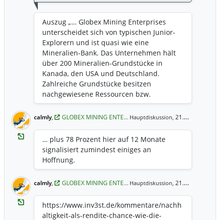
Auszug „… Globex Mining Enterprises
unterscheidet sich von typischen Junior-
Explorern und ist quasi wie eine
Mineralien-Bank. Das Unternehmen hält
über 200 Mineralien-Grundstücke in
Kanada, den USA und Deutschland.
Zahlreiche Grundstücke besitzen
nachgewiesene Ressourcen bzw.
mineralisierte Bohrungen. Zu diesen
Grundstücken vergibt CEO Jack Stoch
calmly
,
GLOBEX MINING ENTE…
21.03.2025 9:04 Uhr
Hauptdiskussion,
Optionen für Zahlungen und Royalties. So
übertragen Partner das Explorationsrisiko,
… plus 78 Prozent hier auf 12 Monate
während Globex jährlich mindestens 2,5
signalisiert zumindest einiges an
Mio. CAD selbst in seine Projekte
Hoffnung.
investiert. Dies minimiert die
Verwässerung der Aktionäre. Globex
calmly
,
GLOBEX MINING ENTE…
21.03.2025 9:03 Uhr
Hauptdiskussion,
Mining positioniert sich als solider
Mittelfeldspieler: Während Unternehmen
https://www.inv3st.de/kommentare/nachh
wie Nordex direkt erneuerbare Energien
altigkeit-als-rendite-chance-wie-die-
vorantreiben, unterstützt Globex die