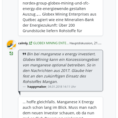
nordex-group-globex-mining-und-sfc-
Energiewende direkt am Anfang durch
energy-die-energiewende-gestalten
Exploration und Förderung von
Auszug „… Globex Mining Enterprises aus
Rohstoffen und Edelmetallen …“
Québec agiert wie eine Mineralien-Bank
der Energiezukunft: Über 200
Grundstücke liefern Rohstoffe für
Batterien und Technologien. Mit einem
aktuellen Rückkauf von Gold-Royalties
calmly
,
GLOBEX MINING ENTE…
21.03.2025 9:02 Uhr
Hauptdiskussion,
steigert CEO Jack Stoch den Wert seiner
Firma, zur Freude der Aktionäre …“
Bin bei manganese x energy investiert.
Salbende Worte. Muss man schauen, was
Globex Mining kann ein Konzessionsgebiet
folgt.
von manganese optional betreiben. So in
den Nachrichten aus 2017. Glaube hier
fest an den zukünftigen Einsatz des
Rohstoffes Mangan.
happymaker
,
04.01.2018 14:11 Uhr
… hoffe gleichfalls. Manganese X Energy
auch schon lang im Blick. Muss man nach
dem neuen Investor schauen, ob da nun