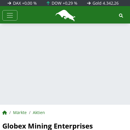
DAX
+0,00 %
DOW
+0,29 %
Gold
4.342,26
BörsenNEWS.de
BörsenNEWS.de
Märkte
Aktien
Globex Mining Enterprises