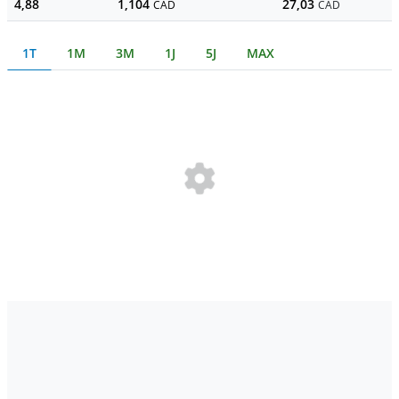
4,88
1,104
27,03
CAD
CAD
1T
1M
3M
1J
5J
MAX