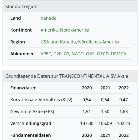
Standortregion
Land
Kanada
Kontinent
Amerika
,
Nord-Amerika
Region
USA und Kanada
,
Nördliches Amerika
Abkommen
APEC
,
G20
,
G7
,
NATO
,
OAS
,
OECD
,
USMCA
Grundlegende Daten zur TRANSCONTINENTAL A SV Aktie
Finanzdaten
2020
2021
2022
2
Kurs-Umsatz-Verhältnis (KUV)
0,54
0,64
0,47
0
Gewinn je Aktie (EPS)
1,51
1,50
1,63
0
Verschuldungsgrad
107,30
105,09
102,23
9
Fundamentaldaten
2020
2021
2022
2