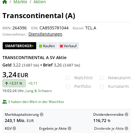
BörsenNEWS.de
Märkte
Aktien
Transcontinental (A)
264396
CA8935781044
TCL.A
WKN:
ISIN:
Kürzel:
Dienstleistungen
Unternehmen
:
SMARTBROKER
+
Kaufen
Verkauf
TRANSCONTINENTAL A SV Aktie
Geld
3,22
• Brief
3,26
(
3.687
)
(
3.687
)
Stk
Stk
3,24
EUR
Watchlist
Newsalarm
+3,51 %
+0,11
Portfolio
Kursalarm
16:02:24 Uhr
,
Lang & Schwarz
3 haben den Wert in der Watchlist
Marktkapitalisierung
Dividendenrendite
243,1 Mio.
116,72
EUR
%
KGV
Ergebnis je Aktie
Dividende je Aktie