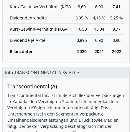
Kurs-Cashflow-Verhältnis (KCV)
3,60
6,00
7,41
2
Dividendenrendite
6,05 %
4,18 %
5,25 %
6,
Kurs-Gewinn-Verhältnis (KGV)
10,53
13,04
9,77
1
Dividende je Aktie
0,895
0,90
0,90
0
Bilanzdaten
2020
2021
2022
2
Info TRANSCONTINENTAL A SV Aktie
Transcontinental (A)
Transcontinental Inc. ist im Bereich flexibler Verpackungen
in Kanada, den Vereinigten Staaten, Lateinamerika, dem
Vereinigten Königreich und international tätig. Das
Unternehmen ist in den Segmenten Verpackung,
Einzelhandelsdienstleistungen und Druck sowie Medien
tätig. Der Sektor Verpackung beschäftigt sich mit der