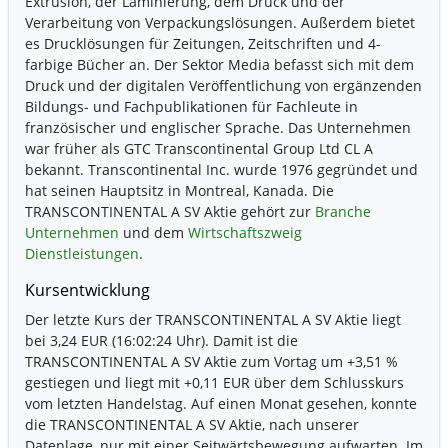
Extrusion, der Laminierung, dem Druck und der
Verarbeitung von Verpackungslösungen. Außerdem bietet
es Drucklösungen für Zeitungen, Zeitschriften und 4-
farbige Bücher an. Der Sektor Media befasst sich mit dem
Druck und der digitalen Veröffentlichung von ergänzenden
Bildungs- und Fachpublikationen für Fachleute in
französischer und englischer Sprache. Das Unternehmen
war früher als GTC Transcontinental Group Ltd CL A
bekannt. Transcontinental Inc. wurde 1976 gegründet und
hat seinen Hauptsitz in Montreal, Kanada. Die
TRANSCONTINENTAL A SV Aktie gehört zur
Branche
Unternehmen
und dem
Wirtschaftszweig
Dienstleistungen
.
Kursentwicklung
Der letzte Kurs der TRANSCONTINENTAL A SV Aktie liegt
bei 3,24 EUR (16:02:24 Uhr). Damit ist die
TRANSCONTINENTAL A SV Aktie zum Vortag um
+3,51 %
gestiegen und liegt mit
+0,11 EUR
über dem Schlusskurs
vom letzten Handelstag. Auf einen Monat gesehen, konnte
die TRANSCONTINENTAL A SV Aktie, nach unserer
Datenlage, nur mit einer Seitwärtsbewegung aufwarten. Im