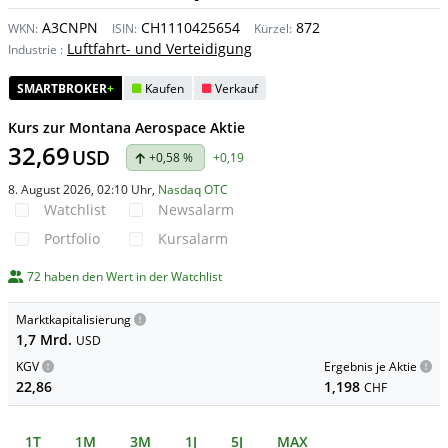
A3CNPN
CH1110425654
872
WKN:
ISIN:
Kürzel:
Luftfahrt- und Verteidigung
Industrie
:
SMARTBROKER
+
Kaufen
Verkauf
Kurs zur Montana Aerospace Aktie
32,69
USD
+0,58 %
+0,19
8. August 2026, 02:10 Uhr
,
Nasdaq OTC
Watchlist
Newsalarm
Portfolio
Kursalarm
72 haben den Wert in der Watchlist
Marktkapitalisierung
1,7 Mrd.
USD
KGV
Ergebnis je Aktie
22,86
1,198
CHF
1T
1M
3M
1J
5J
MAX