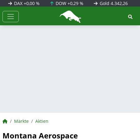
DAX
+0,00 %
DOW
+0,29 %
Gold
4.342,26
BörsenNEWS.de
BörsenNEWS.de
Märkte
Aktien
Montana Aerospace