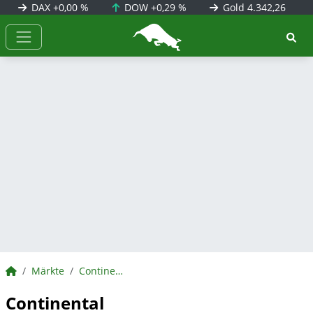
DAX
+0,00 %
DOW
+0,29 %
Gold
4.342,26
BörsenNEWS.de
BörsenNEWS.de
Märkte
Continental
Continental