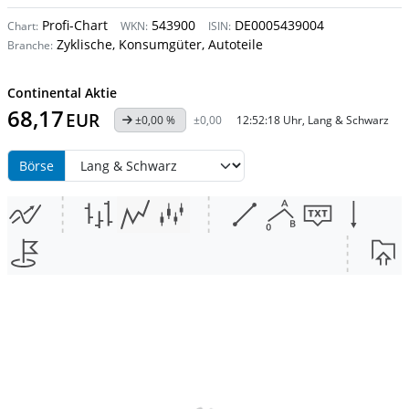
Profi-Chart
543900
DE0005439004
Chart:
WKN:
ISIN:
Zyklische, Konsumgüter, Autoteile
Branche:
Continental Aktie
68,17
EUR
±0,00 %
±0,00
12:52:18 Uhr, Lang & Schwarz
Börse