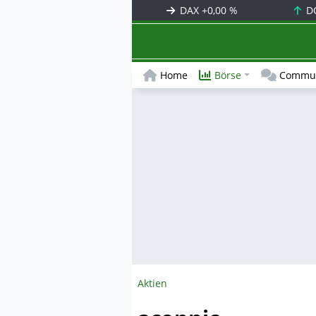
DAX
+0,00 %
D
Home
Börse
Commun
Aktien