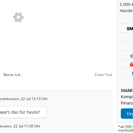
5.000 
Handel
Börse:
k.A.
Chart-Tool
SMAR
Kompl
22. Jul 12:13 Uhr
tdiskussion,
Finanz
ar’s das für heute?
De
22. Jul 11:30 Uhr
kussion,
*ab 500 
marktüb