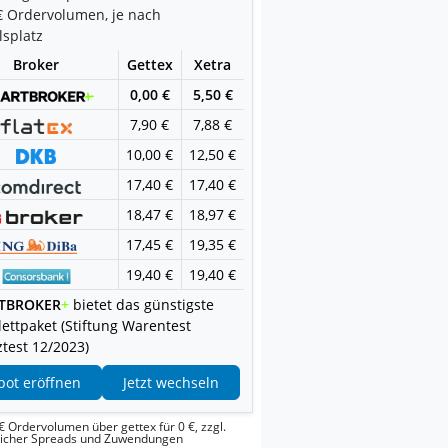
€ Ordervolumen, je nach
splatz
Broker
Gettex
Xetra
0,00 €
5,50 €
7,90 €
7,88 €
10,00 €
12,50 €
17,40 €
17,40 €
18,47 €
18,97 €
17,45 €
19,35 €
19,40 €
19,40 €
TBROKER
+
bietet das günstigste
ettpaket (Stiftung Warentest
test 12/2023)
pot eröffnen
Jetzt wechseln
€ Ordervolumen über gettex für 0 €, zzgl.
licher Spreads und Zuwendungen