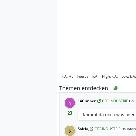
k.A.
HL
Intervall:
k.A.
High:
k.A.
Low:
k.A.
Themen entdecken
14Gunner
,
CFC INDUSTRIE
Haup
1
Kommt da noch was oder w
Salelo
,
CFC INDUSTRIE
Hauptdis
S