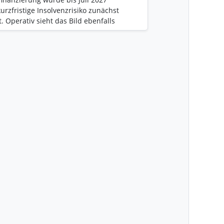
kurzfristige Insolvenzrisiko zunächst
. Operativ sieht das Bild ebenfalls
 5 Mio. € Kosten wurden eingespart.
 in neue Produkte investiert. Der CEO
neu gewonnenen Kunden. In den ersten
 Auftragseingänge von rund 27 Mio. €
nd liegt mit rund 42 Mio. €
 den letzten Monaten Für mich
nic entwickelt sich immer stärker in
- und Cybersecurity-Player. Auf dem
26 wurde gemeinsam mit Arqit die erste
le OT Security Gateway Firewall
asiert auf dem aconnic iGate 3000
rqits Post-Quantum-Kryptographie-
-Plattform. Quelle Arqit/aconnic:
m/news/corporate-news/aconnic-und-
rqit arbeitet parallel mit großen
und RAD zusammen. Dabei geht es um
selung für Telekommunikation, kritische
-Center-Interconnect und vertrauliche
en. Genau in diesem Umfeld werden