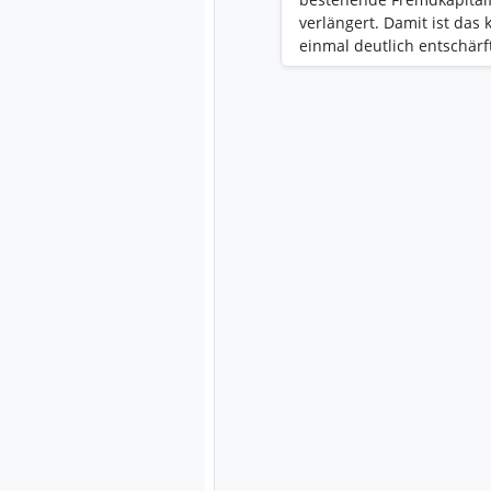
verlängert. Damit ist das 
einmal deutlich entschärft
deutlich besser aus: Rund
Gleichzeitig wurde weiter
spricht von zahlreichen 
vier Monaten 2026 wurden
erzielt. Der Auftragsbesta
Rekordauftragseingang in
besonders spannend: acon
Richtung KI-Infrastruktur
Mobile World Congress 20
quantensichere industriel
vorgestellt. Die Lösung b
Gateway und integriert A
Technologie in die aconnic
https://www.eqs-news.co
arq… Das Entscheidende: A
Namen wie Intel, 6WIND 
quantensichere Verschlüs
Infrastruktur, VPNs, Data
Rechenzentrumsumgebung