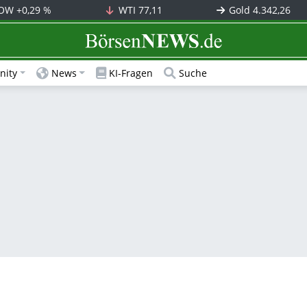
OW
+0,29 %
WTI
77,11
Gold
4.342,26
BörsenNEWS.de
ity
News
KI-Fragen
Suche