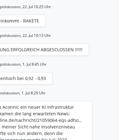
22. Jul 10:25 Uhr
ptdiskussion,
reinkommt - RAKETE
22. Jul 10:13 Uhr
ptdiskussion,
UNG ERFOLGREICH ABGESCLOSSEN !!!!!!
1. Jul 8:45 Uhr
ptdiskussion,
enhoch bei 0,92 - 0,93
1. Jul 8:29 Uhr
tdiskussion,
Aconnic ein neuer KI Infrastruktur
 kamen die lang erwarteten News:
nline.de/nachricht/21059064-eqs-adho…
s meiner Sicht nahe Insolvenzniveau
fte sich nun ändern, denn die
inanzierung wurde bis Juli 2027