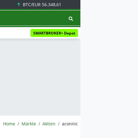
BTC/EUR
56.348,61
SMARTBROKER+ Depot
BörsenNEWS.de
Home
Märkte
Aktien
aconnic