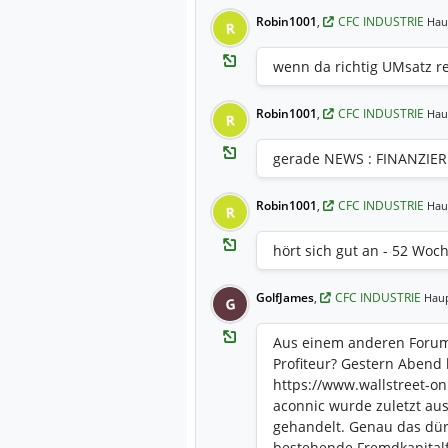
Robin1001
,
CFC INDUSTRIE
Hau
R
wenn da richtig UMsatz 
Robin1001
,
CFC INDUSTRIE
Hau
R
gerade NEWS : FINANZIER
Robin1001
,
CFC INDUSTRIE
Hau
R
hört sich gut an - 52 Woch
GolfJames
,
CFC INDUSTRIE
Haup
G
Aus einem anderen Forum 
Profiteur? Gestern Abend
https://www.wallstreet-o
aconnic wurde zuletzt au
gehandelt. Genau das dür
bestehende Fremdkapitalf