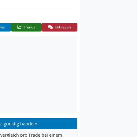
ws
Trends
KI-Fragen
c günstig handeln
vergleich pro Trade bei einem