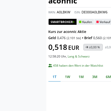
aconnic
A0LBKW
DE000A0LBKW6
WKN:
ISIN:
SMARTBROKER
+
Kaufen
Verkauf
Kurs zur aconnic Aktie
Geld
0,476
• Brief
0,560
(
2.101
)
(
2.10
Stk
0,518
EUR
±0,00 %
±0,
12:58:20 Uhr
,
Lang & Schwarz
458 haben den Wert in der Watchlist
1T
1W
1M
3M
6M