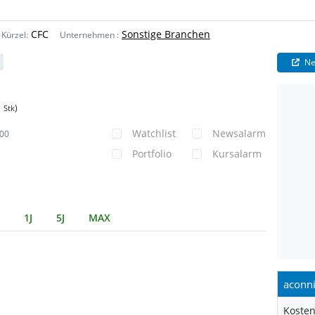
CFC
Sonstige Branchen
Kürzel:
Unternehmen
:
Ne
1
)
Stk
Watchlist
Newsalarm
000
Portfolio
Kursalarm
1J
5J
MAX
aconni
Kosten