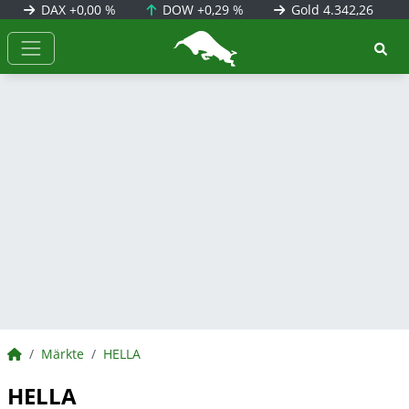
DAX
+0,00 %
DOW
+0,29 %
Gold
4.342,26
BörsenNEWS.de
BörsenNEWS.de
Märkte
HELLA
HELLA