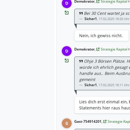
Demokrator
,
Strategie Kapital
H
D
Bei 30 Cent wartet ja s
Sicher1
,
17.02.2025 18:20 Uhr
Nein, ich gewiss nicht.
Demokrator
,
Strategie Kapital
H
D
Ohje 3 Börsen Plätze. 
würde ich ehrlich gesagt 
handle aus.. Beim Ausbru
gemeint
Sicher1
,
17.02.2025 18:11 Uhr
Lies dich erst einmal ein,
Statements hier raus haus
Gast-754914201
,
Strategie Kap
G