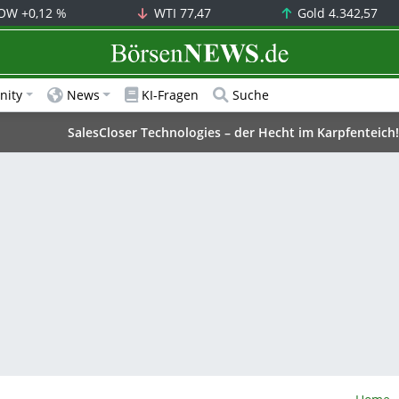
OW
+0,12 %
WTI
77,47
Gold
4.342,57
BörsenNEWS.de
ity
News
KI-Fragen
Suche
SalesCloser Technologies – der Hecht im Karpfenteich!
Börsen