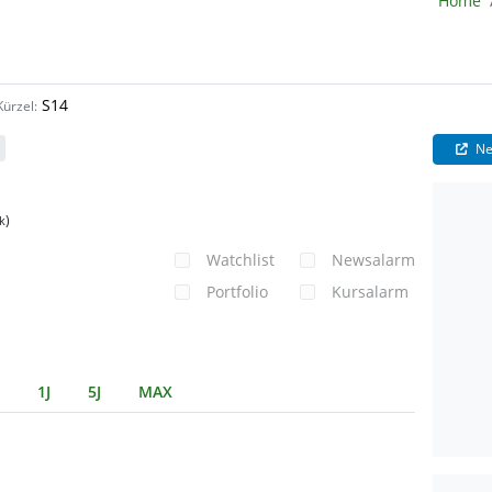
Home
S14
Kürzel:
Ne
)
k
Watchlist
Newsalarm
Portfolio
Kursalarm
1J
5J
MAX