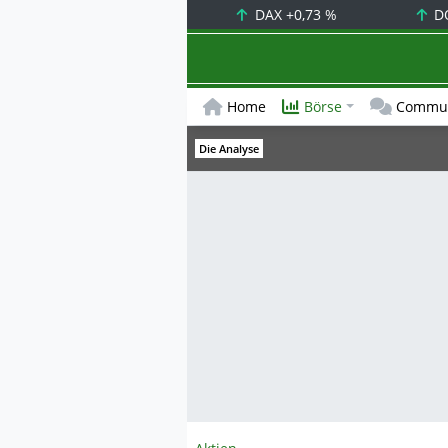
DAX
+0,73 %
D
Home
Börse
Commun
Die Analyse