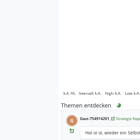
k.A.
HL
Intervall:
k.A.
High:
k.A.
Low:
k.A.
Themen entdecken
Gast-754914201
,
Strategie Kap
G
Hoi oi oi, wieder ein Selbs