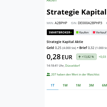
Aktien
Strategie Kapital
A2BPHP
DE000A2BPHP3
WKN:
ISIN:
SMARTBROKER
+
Kaufen
Verkauf
Strategie Kapital Aktie
Geld
0,25
• Brief
0,32
(
4.000
)
(
1.000
Stk
St
0,28
EUR
+13,82 %
+0,03
14:18:41 Uhr
,
Düsseldorf
207 haben den Wert in der Watchlist
1T
1W
1M
3M
6M