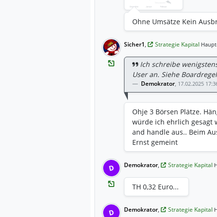
Ohne Umsätze Kein Ausb
Sicher1
,
Strategie Kapital
Haupt
Ich schreibe wenigsten
User an. Siehe Boardregel
Demokrator
,
17.02.2025 17:3
Ohje 3 Börsen Plätze. Hä
würde ich ehrlich gesagt 
and handle aus.. Beim Au
Ernst gemeint
Demokrator
,
Strategie Kapital
H
D
TH 0,32 Euro...
Demokrator
,
Strategie Kapital
H
D