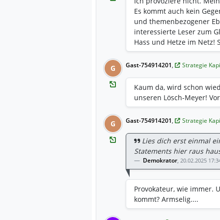
Ich provoziere nicht. Mei
Es kommt auch kein Gegenw
und themenbezogener Ebe
interessierte Leser zum G
Hass und Hetze im Netz! 
Gast-754914201
,
Strategie Kap
G
Kaum da, wird schon wiede
unseren Lösch-Meyer! Vor
Gast-754914201
,
Strategie Kap
G
Lies dich erst einmal ei
Statements hier raus haus
Demokrator
,
20.02.2025 17:3
Provokateur, wie immer. 
kommt? Armselig....