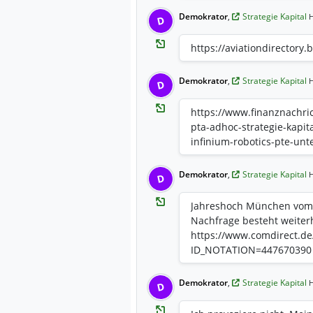
Demokrator
,
Strategie Kapital
H
D
https://aviationdirectory.b
Demokrator
,
Strategie Kapital
H
D
https://www.finanznachri
pta-adhoc-strategie-kapit
infinium-robotics-pte-unt
Demokrator
,
Strategie Kapital
H
D
Jahreshoch München vom 2
Nachfrage besteht weiterh
https://www.comdirect.de/
ID_NOTATION=447670390
Demokrator
,
Strategie Kapital
H
D