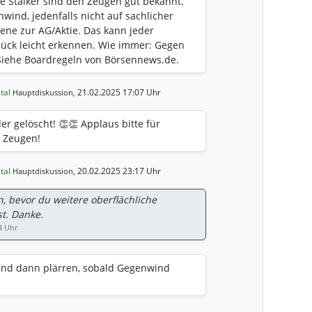
ne Stalker sind den Zeugen gut bekannt.
ind, jedenfalls nicht auf sachlicher
ne zur AG/Aktie. Das kann jeder
lück leicht erkennen. Wie immer: Gegen
Siehe Boardregeln von Börsennews.de.
ital
21.02.2025 17:07 Uhr
Hauptdiskussion,
r gelöscht! 👏👏 Applaus bitte für
 Zeugen!
ital
20.02.2025 23:17 Uhr
Hauptdiskussion,
n, bevor du weitere oberflächliche
t. Danke.
4 Uhr
Und dann plärren, sobald Gegenwind