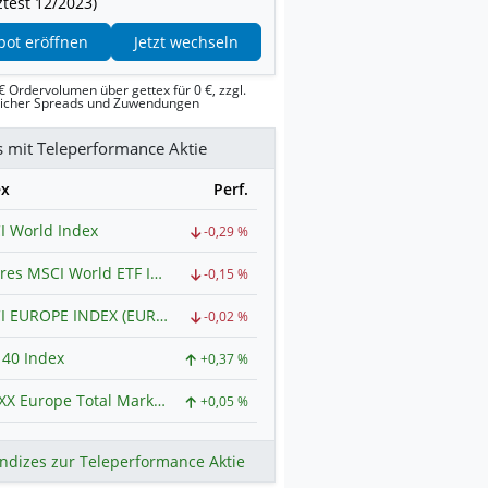
test 12/2023)
pot eröffnen
Jetzt wechseln
€ Ordervolumen über gettex für 0 €, zzgl.
licher Spreads und Zuwendungen
s mit Teleperformance Aktie
ex
Perf.
I World Index
-0,29 %
iShares MSCI World ETF Index
-0,15 %
MSCI EUROPE INDEX (EUR) (Net Total Return) Index
-0,02 %
40 Index
+0,37 %
STOXX Europe Total Market USD (Net Return) Index
+0,05 %
ndizes zur Teleperformance Aktie