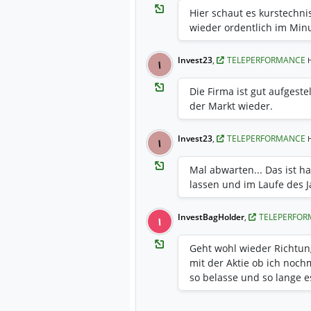
Hier schaut es kurstechnis
wieder ordentlich im Minu
Invest23
,
TELEPERFORMANCE
I
Die Firma ist gut aufgeste
der Markt wieder.
Invest23
,
TELEPERFORMANCE
I
Mal abwarten... Das ist h
lassen und im Laufe des Ja
InvestBagHolder
,
TELEPERFO
I
Geht wohl wieder Richtun
mit der Aktie ob ich noch
so belasse und so lange es 