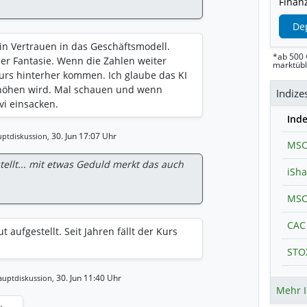
Finanz
De
 kein Vertrauen in das Geschäftsmodell.
*ab 500 
der Fantasie. Wenn die Zahlen weiter
marktüb
Kurs hinterher kommen. Ich glaube das KI
erhöhen wird. Mal schauen und wenn
Indize
vi einsacken.
Ind
30. Jun 17:07 Uhr
ptdiskussion,
MSC
stellt... mit etwas Geduld merkt das auch
CAC 
ut aufgestellt. Seit Jahren fällt der Kurs
30. Jun 11:40 Uhr
auptdiskussion,
Mehr I