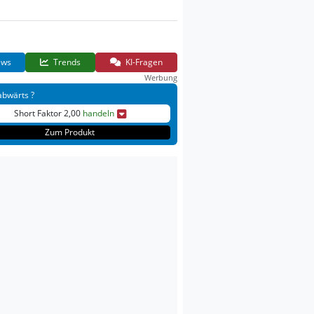
ws
Trends
KI-Fragen
Werbung
abwärts ?
Short Faktor 2,00
handeln
Zum Produkt