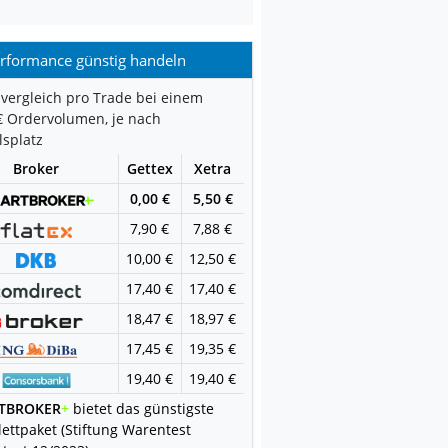
rformance günstig handeln
vergleich pro Trade bei einem
€ Ordervolumen, je nach
splatz
Broker
Gettex
Xetra
0,00 €
5,50 €
7,90 €
7,88 €
10,00 €
12,50 €
17,40 €
17,40 €
18,47 €
18,97 €
17,45 €
19,35 €
19,40 €
19,40 €
TBROKER
+
bietet das günstigste
ettpaket (Stiftung Warentest