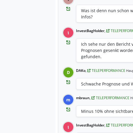
Was ist denn nun schon w
Infos?
InvestBagHolder
,
TELEPERFO
I
Ich sehe nur den Bericht
Prognosen gesenkt worden 
gefunden.
DAKo
,
TELEPERFORMANCE
Haup
D
Schwache Prognose und 
mbraun
,
TELEPERFORMANCE
H
m
Minus 10% ohne sichtbar
InvestBagHolder
,
TELEPERFO
I