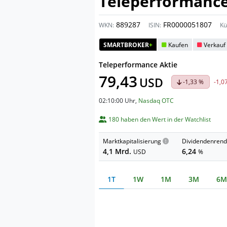
Teleperformanc
889287
FR0000051807
WKN:
ISIN:
Kü
SMARTBROKER
+
Kaufen
Verkauf
Teleperformance Aktie
79,43
USD
-1,33 %
-1,0
02:10:00 Uhr
,
Nasdaq OTC
180 haben den Wert in der Watchlist
Marktkapitalisierung
Dividendenrend
4,1 Mrd.
6,24
USD
%
1T
1W
1M
3M
6M