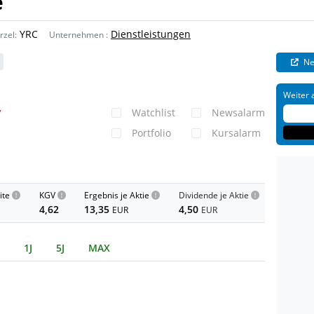
e
YRC
Dienstleistungen
rzel:
Unternehmen
:
Ne
Weiter 
Watchlist
Newsalarm
7
Portfolio
Kursalarm
ite
KGV
Ergebnis je Aktie
Dividende je Aktie
4,62
13,35
4,50
EUR
EUR
1J
5J
MAX