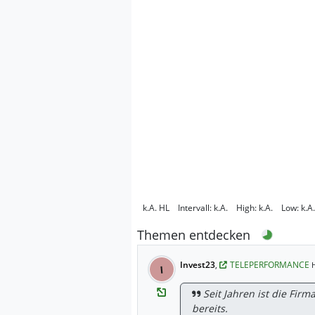
k.A.
HL
Intervall:
k.A.
High:
k.A.
Low:
k.A.
Themen entdecken
Invest23
,
TELEPERFORMANCE
I
Seit Jahren ist die Firma
bereits.