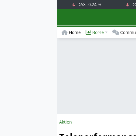
DAX
-0,24 %
D
Home
Börse
Commun
Aktien