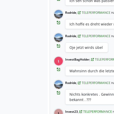
Ich seh schon was passiert
Rodride
,
TELEPERFORMANCE
H
Ich hoffe es dreht wieder
Rodride
,
TELEPERFORMANCE
H
Oje jetzt wirds übel
InvestBagHolder
,
TELEPERFO
I
Wahnsinn durch die letzt
Rodride
,
TELEPERFORMANCE
H
Nichts konkretes . Gewin
bekannt . ???
Invest23
,
TELEPERFORMANCE
I