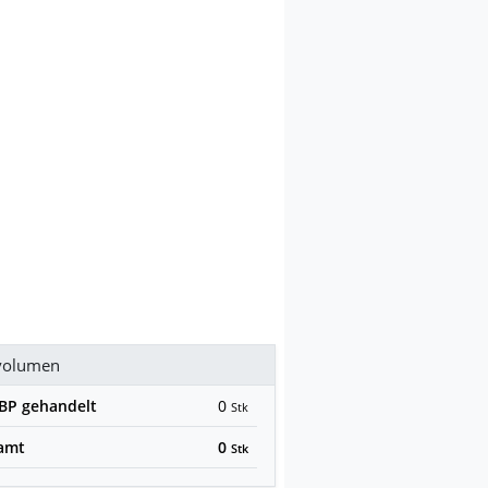
volumen
GBP
gehandelt
0
Stk
amt
0
Stk