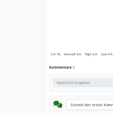
k.A.
HL
Intervall:
k.A.
High:
k.A.
Low:
k.A.
Kommentare
0
Schreib den ersten Kom