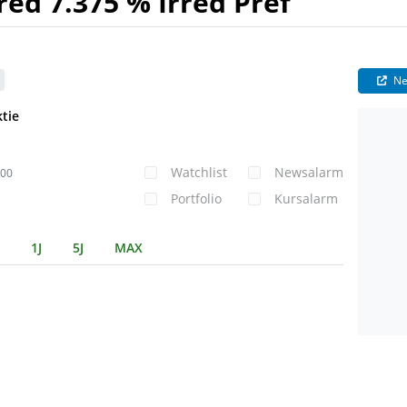
ed 7.375 % Irred Pref
Ne
tie
Watchlist
Newsalarm
000
Portfolio
Kursalarm
1J
5J
MAX