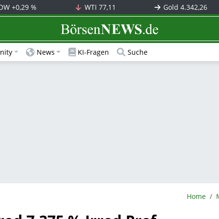
OW
+0,29 %
WTI
77,11
Gold
4.342,26
BörsenNEWS.de
ity
News
KI-Fragen
Suche
BörsenNE
Home