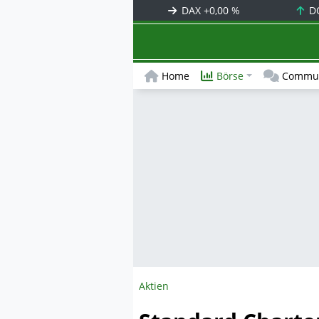
DAX
+0,00 %
D
Home
Börse
Commun
Aktien