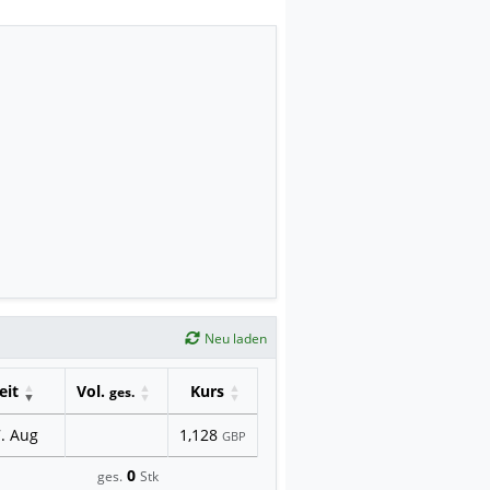
Neu laden
eit
Vol.
Kurs
ges.
. Aug
1,128
GBP
0
ges.
Stk