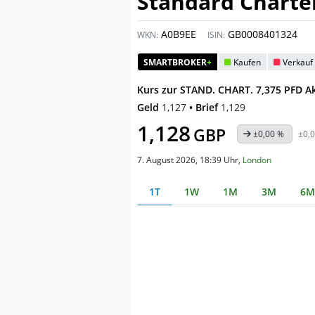
Standard Charter
A0B9EE
GB0008401324
WKN:
ISIN:
SMARTBROKER
+
Kaufen
Verkauf
Kurs zur STAND. CHART. 7,375 PFD Ak
Geld
1,127
• Brief
1,129
1,128
GBP
±0,00 %
±0,
7. August 2026, 18:39 Uhr
,
London
1T
1W
1M
3M
6M