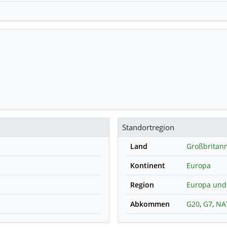
Standortregion
Land
Großbritan
Kontinent
Europa
Region
Europa und 
Abkommen
G20
,
G7
,
NA